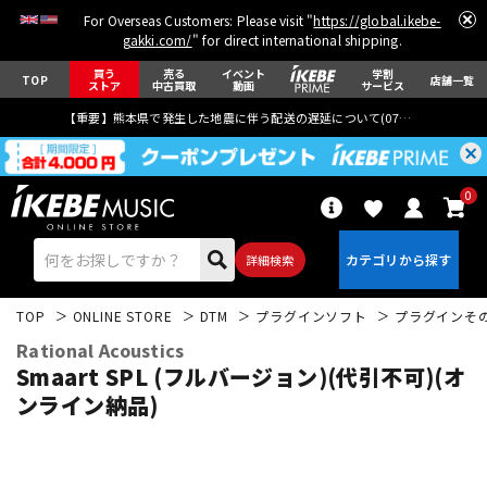
For Overseas Customers: Please visit "
https://global.ikebe-
gakki.com/
" for direct international shipping.
買う
売る
イベント
学割
TOP
店舗一覧
ストア
中古買取
動画
サービス
【重要】熊本県で発生した地震に伴う配送の遅延について(
07月29日
更新)
0
詳細検索
TOP
ONLINE STORE
DTM
プラグインソフト
プラグインそ
Rational Acoustics
Smaart SPL (フルバージョン)(代引不可)(オ
ンライン納品)
エレキギター
アコギ/エレアコ