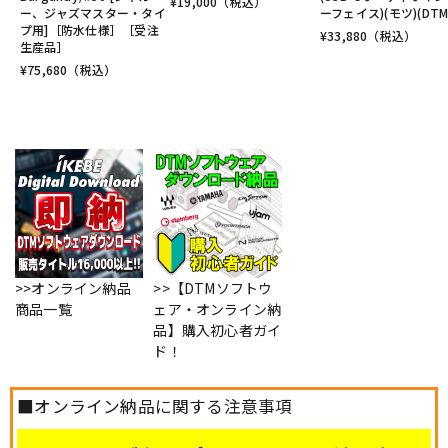
¥
19,000
（税込）
ー、ジャズマスター・タイ
ーフェイス)(モツ)(DTM
プ用]［防水仕様］［受注
¥
33,880
（税込）
生産品］
¥
75,680
（税込）
>>オンライン納品
>>【DTMソフトウ
商品一覧
ェア・オンライン納
品】購入初心者ガイ
ド！
■オンライン納品に関する注意事項