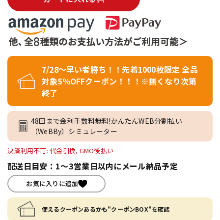
7/28～早い者勝ち！！先着1000枚限定 全品
対象5％OFFクーポン！！！※無くなり次第
終了
48回まで金利手数料無料!かんたんWEB分割払い
（WeBBy）シミュレーター
決済利用不可: 代金引換, GMO後払い
配送日目安：1～3営業日以内にメール納品予定
お気に入りに追加
使えるクーポンあるかも"クーポンBOX"を確認