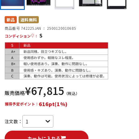
DTM オンライン納品
レコーディング機器
新品
送料無料
配信/ライブ機器
楽器アクセサリ
商品番号 742225
JAN ：
2500120010685
S
コンディション
：
中古
ヴィンテージ
¥
67,815
販売価格
（税込）
616pt(1%)
獲得予定ポイント：
注文数：
カートに入れる