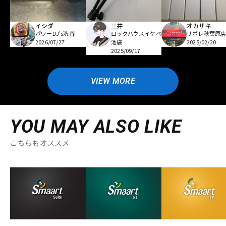
イシダ
三井
オカザキ
パワーDJ's渋谷
ロックハウスイケベ
リボレ秋葉原
2026/07/27
池袋
2025/02/20
2025/09/17
VIEW MORE
YOU MAY ALSO LIKE
こちらもオススメ