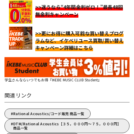
>>迷うなら“4年間金利ゼロ！”最長48回
無金利キャンペーン
>>更にお得に購入可能な買い替えプログ
ラムなど、イケベリユース買取/買い替え
キャンペーン詳細はこちら
学生さんならいつでもお得『IKEBE MUSIC CLUB Student』
関連リンク
Rational Acoustics/コード販売 商品一覧
DTM/Rational Acoustics【３５，０００円～７５，０００円】
商品一覧