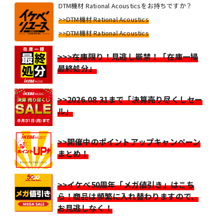
DTM機材 Rational Acousticsをお持ちですか？
>>DTM機材 Rational Acoustics
>>DTM機材 Rational Acoustics
>>>在庫限り！見逃し厳禁！「在庫一掃
最終処分」
>>2026.08.31まで「決算売り尽くしセー
ル」
>>開催中のポイントアップキャンペーン
まとめ！
>>イケベ50周年「メガ値引き」はこち
ら！商品は頻繁に入れ替わりますので、
お見逃しなく！