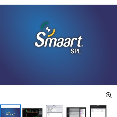
ベース
ウクレレ
ドラム
パーカッション
キーボード
電子ピアノ
管楽器
その他楽器
アンプ
エフェクター
DJ機器
DTM