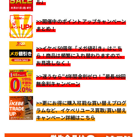
ル」
>>開催中のポイントアップキャンペーン
まとめ！
>>イケベ50周年「メガ値引き」はこち
ら！商品は頻繁に入れ替わりますので、
お見逃しなく！
>>迷うなら“4年間金利ゼロ！”最長48回
無金利キャンペーン
>>更にお得に購入可能な買い替えプログ
ラムなど、イケベリユース買取/買い替え
キャンペーン詳細はこちら