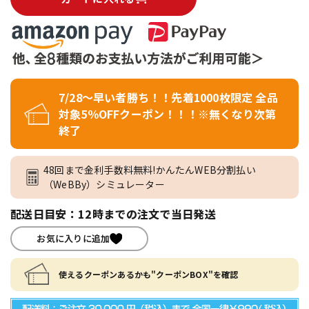
7/28～早い者勝ち！！先着1000枚限定 全品
対象5％OFFクーポン！！！※無くなり次第
終了
48回まで金利手数料無料!かんたんWEB分割払い
（WeBBy）シミュレーター
配送日目安：12時までの注文で当日発送
お気に入りに追加
使えるクーポンあるかも"クーポンBOX"を確認