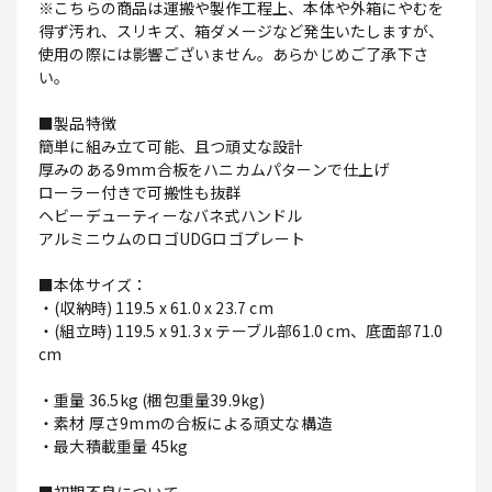
※こちらの商品は運搬や製作工程上、本体や外箱にやむを
得ず汚れ、スリキズ、箱ダメージなど発生いたしますが、
使用の際には影響ございません。あらかじめご了承下さ
い。
■製品特徴
簡単に組み立て可能、且つ頑丈な設計
厚みのある9mm合板をハニカムパターンで仕上げ
ローラー付きで可搬性も抜群
ヘビーデューティーなバネ式ハンドル
アルミニウムのロゴUDGロゴプレート
■本体サイズ：
・(収納時) 119.5 x 61.0 x 23.7 cm
・(組立時) 119.5 x 91.3 x テーブル部61.0 cm、底面部71.0
cm
・重量 36.5kg (梱包重量39.9kg)
・素材 厚さ9mmの合板による頑丈な構造
・最大積載重量 45kg