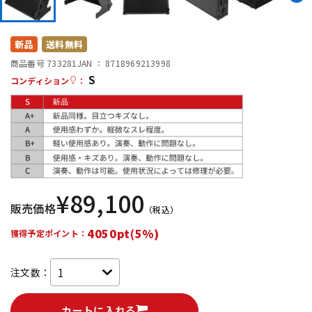
DTM オンライン納品
レコーディング機器
新品
送料無料
配信/ライブ機器
楽器アクセサリ
商品番号 733281
JAN ：
8718969213998
S
コンディション
：
中古
ヴィンテージ
¥
89,100
販売価格
（税込）
4050pt(5%)
獲得予定ポイント：
注文数：
カートに入れる