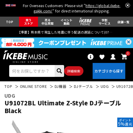
For Overseas Customers: Please visit "
https://global.ikebe-
gakki.com/
" for direct international shipping.
買う
売る
イベント
学割
TOP
店舗一覧
ストア
中古買取
動画
サービス
【重要】熊本県で発生した地震に伴う配送の遅延について(
07月29日
更新)
0
詳細検索
TOP
ONLINE STORE
DJ機器
DJテーブル
UDG
U91072B
UDG
U91072BL Ultimate Z-Style DJテーブル
Black
エレキギター
アコギ/エレアコ
ポイント
5%
還元