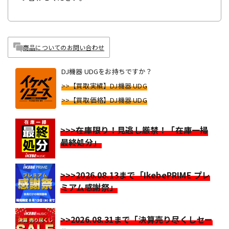
商品についてのお問い合わせ
DJ機器 UDGをお持ちですか？
>>【買取実績】DJ機器 UDG
>>【買取価格】DJ機器 UDG
>>>在庫限り！見逃し厳禁！「在庫一掃
最終処分」
>>>2026.08.13まで「IkebePRIME プレ
ミアム感謝祭」
>>2026.08.31まで「決算売り尽くしセー