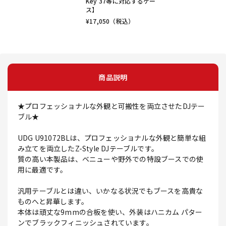
Key 37等に対応するケー
ス】
¥
17,050
（税込）
商品説明
★プロフェッショナルな外観と可搬性を両立させたDJテー
ブル★
UDG U91072BLは、プロフェッショナルな外観と簡単な組
み立てを両立したZ-Style DJテーブルです。
質の高い本製品は、ベニューや野外での特設ブースでの使
用に最適です。
汎用テーブルとは違い、いかなる状況でもブースを高貴な
ものへと昇華します。
本体は頑丈な9mmの合板を使い、外装はハニカム パター
ンでブラックフィニッシュされています。