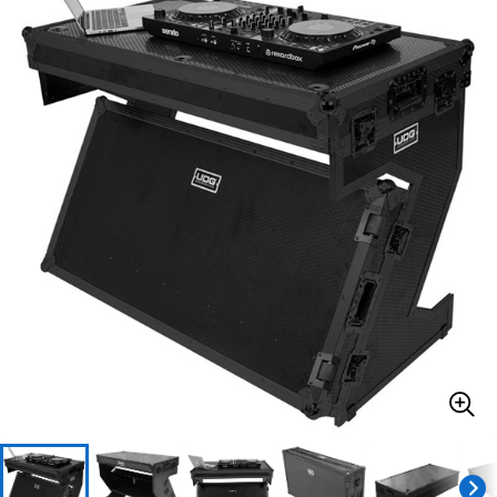
ベース
ウクレレ
ドラム
パーカッション
キーボード
電子ピアノ
管楽器
その他楽器
アンプ
エフェクター
DJ機器
DTM