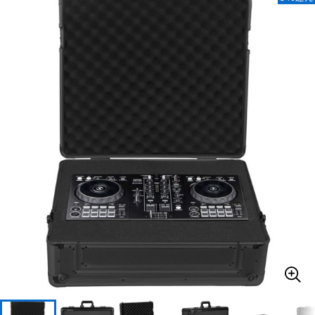
ベース
ウクレレ
ドラム
パーカッション
キーボード
電子ピアノ
管楽器
その他楽器
アンプ
エフェクター
DJ機器
DTM