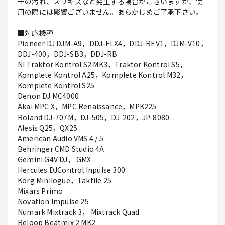
干の汚れ、スリキズなど発生する場合がございますが、使
用の際には影響ございません。あらかじめご了承下さい。
■対応機種
Pioneer DJ DJM-A9，DDJ-FLX4，DDJ-REV1，DJM-V10，
DDJ-400，DDJ-SB3，DDJ-RB
NI Traktor Kontrol S2 MK3，Traktor Kontrol S5，
Komplete Kontrol A25，Komplete Kontrol M32，
Komplete Kontrol S25
Denon DJ MC4000
Akai MPC X，MPC Renaissance，MPK225
Roland DJ-707M，DJ-505，DJ-202，JP-8080
Alesis Q25，QX25
American Audio VMS 4 / 5
Behringer CMD Studio 4A
Gemini G4V DJ， GMX
Hercules DJControl Inpulse 300
Korg Minilogue，Taktile 25
Mixars Primo
Novation Impulse 25
Numark Mixtrack 3， Mixtrack Quad
Reloop Beatmix 2 MK2