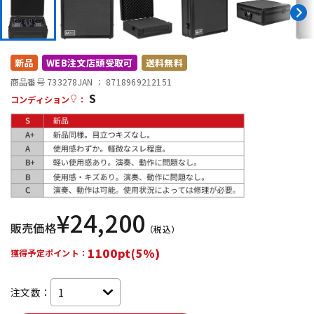
DTM オンライン納品
レコーディング機器
配信/ライブ機器
楽器アクセサリ
新品
WEB注文店頭受取可
送料無料
商品番号 733278
JAN ：
8718969212151
S
コンディション
：
中古
ヴィンテージ
¥
24,200
販売価格
（税込）
1100pt(5%)
獲得予定ポイント：
注文数：