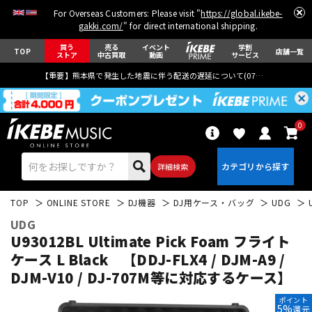
For Overseas Customers: Please visit "
https://global.ikebe-
gakki.com/
" for direct international shipping.
買う
売る
イベント
学割
TOP
店舗一覧
ストア
中古買取
動画
サービス
【重要】熊本県で発生した地震に伴う配送の遅延について(
07月29日
更新)
0
詳細検索
TOP
ONLINE STORE
DJ機器
DJ用ケース・バッグ
UDG
UDG
U93012BL Ultimate Pick Foam フライト
ケース L Black 【DDJ-FLX4 / DJM-A9 /
DJM-V10 / DJ-707M等に対応するケース】
エレキギター
アコギ/エレアコ
ポイント
5%
還元