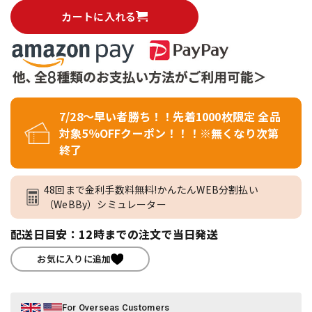
カートに入れる
7/28～早い者勝ち！！先着1000枚限定 全品
対象5％OFFクーポン！！！※無くなり次第
終了
48回まで金利手数料無料!かんたんWEB分割払い
（WeBBy）シミュレーター
配送日目安：12時までの注文で当日発送
お気に入りに追加
For Overseas Customers