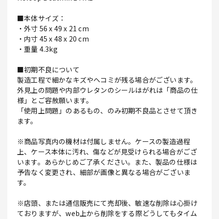
■本体サイズ：
・外寸 56 x 49 x 21 cm
・内寸 45 x 48 x 20 cm
・重量 4.3kg
■初期不良について
製造工程で細かなキズやヘコミが残る場合がございます。
外見上の問題や内部ウレタンのシールはがれは「商品の仕
様」とご容赦願います。
「使用上問題」のあるもの、のみ初期不良品とさせて頂き
ます。
※商品写真内の機材は付属しません。ケースの製造過程
上、ケース本体に汚れ、傷などが見受けられる場合がござ
います。あらかじめご了承ください。また、製品の仕様は
予告なく変更され、細部が画像と異なる場合がございま
す。
※店頭、または通信販売にて売却後、敏速な削除は心掛け
ておりますが、web上から削除をする際どうしてもタイム