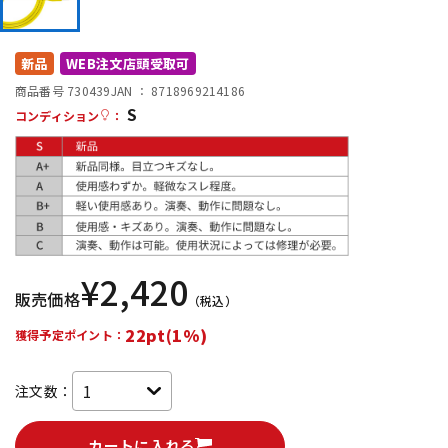
DTM オンライン納品
レコーディング機器
新品
WEB注文店頭受取可
配信/ライブ機器
楽器アクセサリ
商品番号 730439
JAN ：
8718969214186
S
コンディション
：
中古
ヴィンテージ
¥
2,420
販売価格
（税込）
22pt(1%)
獲得予定ポイント：
注文数：
カートに入れる