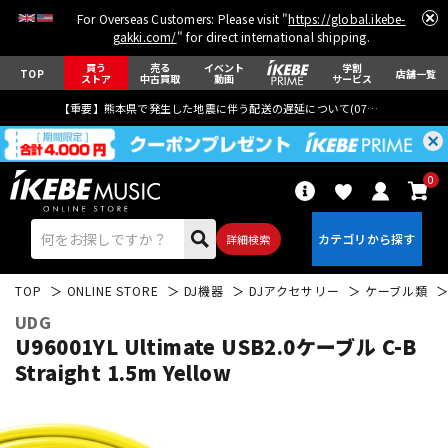
For Overseas Customers: Please visit "
https://global.ikebe-
gakki.com/
" for direct international shipping.
買う
売る
イベント
学割
TOP
店舗一覧
ストア
中古買取
動画
サービス
【重要】熊本県で発生した地震に伴う配送の遅延について(
07月29日
更新)
0
詳細検索
TOP
ONLINE STORE
DJ機器
DJアクセサリー
ケーブル類
UDG
U96001YL Ultimate USB2.0ケーブル C-B
Straight 1.5m Yellow
エレキギター
アコギ/エレアコ