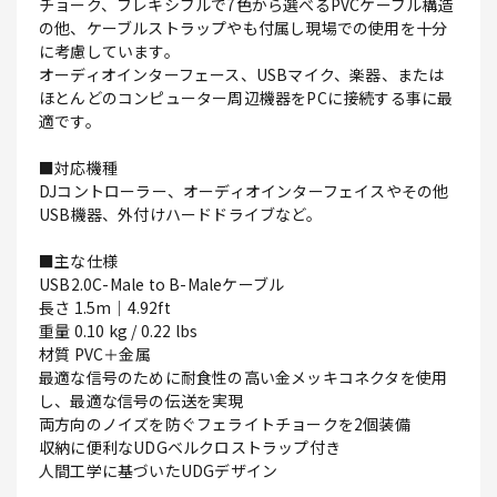
チョーク、フレキシブルで7色から選べるPVCケーブル構造
の他、ケーブルストラップやも付属し現場での使用を十分
に考慮しています。
オーディオインターフェース、USBマイク、楽器、または
ほとんどのコンピューター周辺機器をPCに接続する事に最
適です。
■対応機種
DJコントローラー、オーディオインターフェイスやその他
USB機器、外付けハードドライブなど。
■主な仕様
USB2.0C-Male to B-Maleケーブル
長さ 1.5m｜4.92ft
重量 0.10 kg / 0.22 lbs
材質 PVC＋金属
最適な信号のために耐食性の高い金メッキコネクタを使用
し、最適な信号の伝送を実現
両方向のノイズを防ぐフェライトチョークを2個装備
収納に便利なUDGベルクロストラップ付き
人間工学に基づいたUDGデザイン