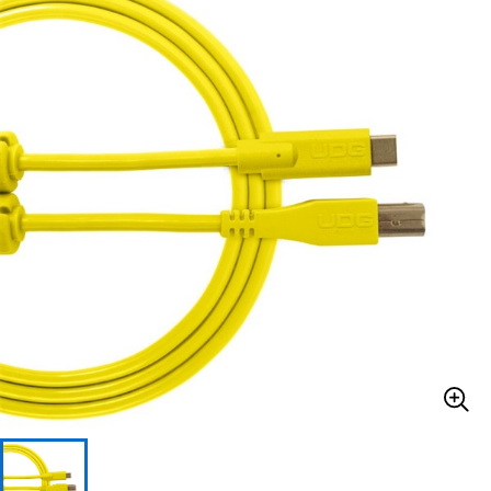
ベース
ウクレレ
ドラム
パーカッション
キーボード
電子ピアノ
管楽器
その他楽器
アンプ
エフェクター
DJ機器
DTM