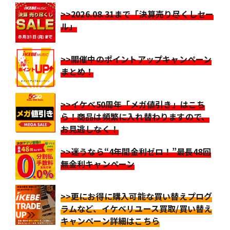
>>2026.08.31まで「決算売り尽くしセー
ル」
>>開催中のポイントアップキャンペーン
まとめ！
>>イケベ50周年「メガ値引き」はこち
ら！商品は頻繁に入れ替わりますので、
お見逃しなく！
>>迷うなら“4年間金利ゼロ！”最長48回
無金利キャンペーン
>>更にお得に購入可能な買い替えプログ
ラムなど、イケベリユース買取/買い替え
キャンペーン詳細はこちら