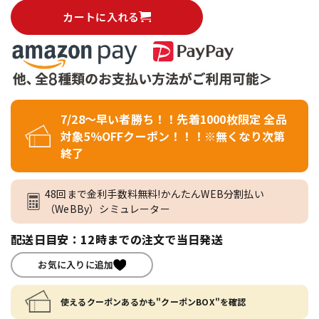
カートに入れる
7/28～早い者勝ち！！先着1000枚限定 全品
対象5％OFFクーポン！！！※無くなり次第
終了
48回まで金利手数料無料!かんたんWEB分割払い
（WeBBy）シミュレーター
配送日目安：12時までの注文で当日発送
お気に入りに追加
使えるクーポンあるかも"クーポンBOX"を確認