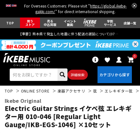
For Overseas Customers: Please visit "
https://global.ikebe-
gakki.com/
" for direct international shipping.
買う
売る
イベント
学割
TOP
店舗一覧
ストア
中古買取
動画
サービス
【重要】熊本県で発生した地震に伴う配送の遅延について(
07月29日
更新)
0
詳細検索
TOP
ONLINE STORE
楽器アクセサリ
弦
エレキギター弦
Ikebe Original
Electric Guitar Strings イケベ弦 エレキギ
ター用 010-046 [Regular Light
Gauge/IKB-EGS-1046] ×10セット
エレキギター
アコギ/エレアコ