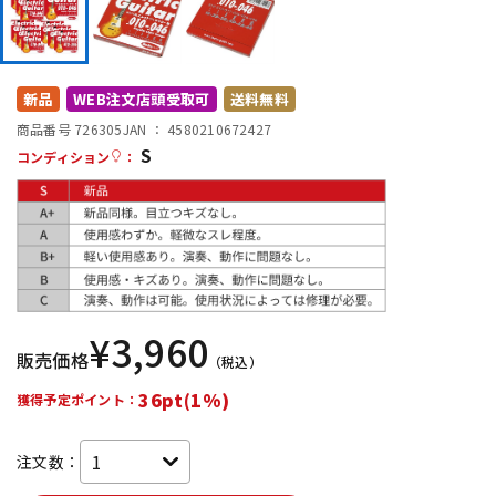
DTM オンライン納品
レコーディング機器
配信/ライブ機器
楽器アクセサリ
新品
WEB注文店頭受取可
送料無料
商品番号 726305
JAN ：
4580210672427
S
コンディション
：
中古
ヴィンテージ
¥
3,960
販売価格
（税込）
36pt(1%)
獲得予定ポイント：
注文数：