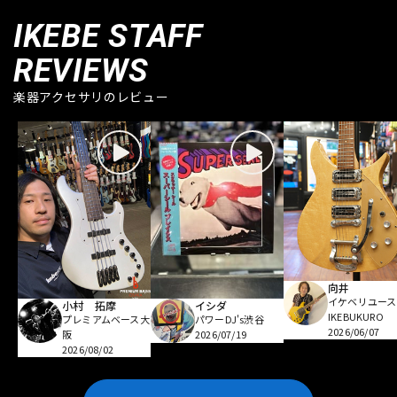
IKEBE STAFF
REVIEWS
楽器アクセサリのレビュー
向井
イケベリユース
小村 拓摩
イシダ
IKEBUKURO
プレミアムベース大
パワーDJ's渋谷
2026/06/07
阪
2026/07/19
2026/08/02