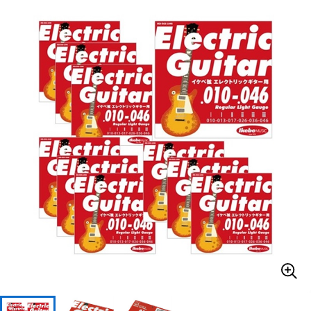
ベース
ウクレレ
ドラム
パーカッション
キーボード
電子ピアノ
管楽器
その他楽器
アンプ
エフェクター
DJ機器
DTM