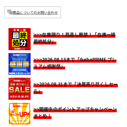
商品についてのお問い合わせ
>>>在庫限り！見逃し厳禁！「在庫一掃
最終処分」
>>>2026.08.13まで「IkebePRIME プレ
ミアム感謝祭」
>>2026.08.31まで「決算売り尽くしセー
ル」
>>開催中のポイントアップキャンペーン
まとめ！