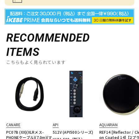
RECOMMENDED
ITEMS
こちらもよく見られています
CANARE
API
AQUARIAN
PC07B (XX)(XLRメス-
512V (API500シリーズ)
REF14 [Reflector / Cl
PHONEケーブル)(7.0m)(マ
on Coated 14]【2プ