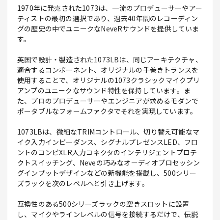
1970年に発売された1073は、一流のプロデューサーやアー
ティストの最初の選択であり、過去40年間のレコーディン
グの歴史の中でユニークなNeveRサウンドを提供していま
す。
英国で設計・製造された1073LBは、同じアーキテクチャ、
適合するコンポーネント、オリジナルの手巻きトランスを
使用することで、オリジナルの1073クラシックマイクプリ
アンプのユニークなサウンド特性を保持しています。ま
た、プロのプロデューサーやエンジニアが求めるモダンで
ポータブルなフォームファクタでそれを実現しています。
1073LBは、微細なTRIMコントロール、切り替え可能なマ
イク入力インピーダンス、シグナルプレゼンスLED、フロ
ントのコンビXLR入力コネクタのインテリジェントプロテ
クトスイッチング、Neveの巧みなオーディオプロセッシン
グインプットデザインなどの新機能を搭載し、500シリー
ズラックを次のレベルへと引き上げます。
互換性のある500シリーズラックの空きスロットに設置
し、マイクやラインレベルの信号を接続するだけで、伝説