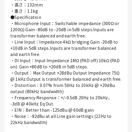
・高さ：132mm
・重さ：1.1kg
●Specification
・Microphone Input：Switchable impedance (300Ω or
1200Ω) Gain -80dB to -20dB in 5dB steps.Inputs are
transformer balanced and earth free.
・Line Input：Impedance 4kΩ bridging Gain -20dB to
+10dB in 5dB steps.Inputs are transformer balanced
and earth free.
・DI Input：Input Impedance 1MΩ (PAD off) 10kΩ (PAD
on). Gain +80dB to +20dB in 5dB steps.
・Output：Max Output +28dBu Output Impedance 75Ω
@ 1kHz.Output is transformer balanced and earth free.
・Distortion：0.07% from 50Hz to 10kHz @ +20dBu
output (80kHz bandwidth)
・Frequency Response：+/-0.5dB 20Hz to 20kHz，
-3dB @ 40kHz Eq Out.
・EIN：Better than -125dBu @ 60dB gain
・Noise：-82dBu at all Line gain settings (22Hz to
22kHz bandwidth)