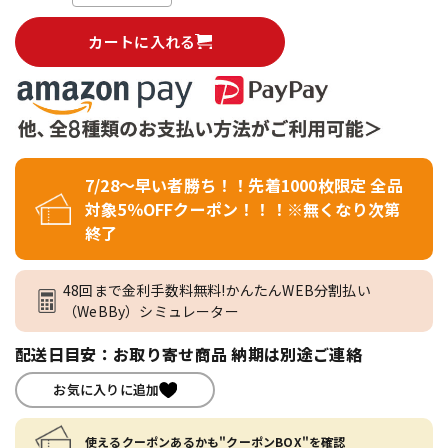
カートに入れる
7/28～早い者勝ち！！先着1000枚限定 全品
対象5％OFFクーポン！！！※無くなり次第
終了
48回まで金利手数料無料!かんたんWEB分割払い
（WeBBy）シミュレーター
配送日目安：お取り寄せ商品 納期は別途ご連絡
お気に入りに追加
使えるクーポンあるかも"クーポンBOX"を確認