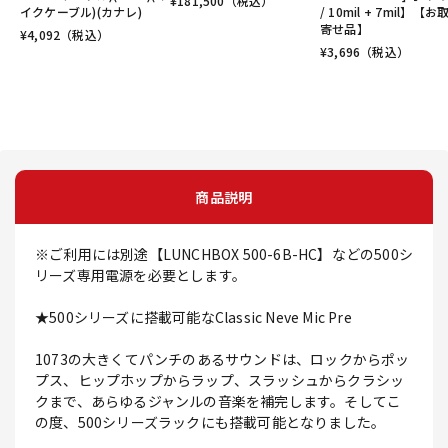
¥
181,500
（税込）
イクケーブル)(カナレ)
/ 10mil + 7mil】【お
寄せ品】
¥
4,092
（税込）
¥
3,696
（税込）
商品説明
※ご利用には別途【LUNCHBOX 500-6B-HC】などの500シ
リーズ専用電源を必要とします。
★500シリーズに搭載可能なClassic Neve Mic Pre
1073の大きくてパンチのあるサウンドは、ロックからポッ
プス、ヒップホップからラップ、スラッシュからクラシッ
クまで、あらゆるジャンルの音楽を補完します。そしてこ
の度、500シリーズラックにも搭載可能となりました。