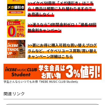
>>イケベ50周年「メガ値引き」はこち
ら！商品は頻繁に入れ替わりますので、
お見逃しなく！
>>迷うなら“4年間金利ゼロ！”最長48回
無金利キャンペーン
>>更にお得に購入可能な買い替えプログ
ラムなど、イケベリユース買取/買い替え
キャンペーン詳細はこちら
学生さんならいつでもお得『IKEBE MUSIC CLUB Student』
関連リンク