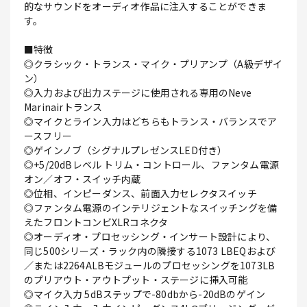
的なサウンドをオーディオ作品に注入することができま
す。
■特徴
◎クラシック・トランス・マイク・プリアンプ（A級デザイ
ン）
◎入力および出力ステージに使用される専用のNeve
Marinairトランス
◎マイクとライン入力はどちらもトランス・バランスでア
ースフリー
◎ゲインノブ（シグナルプレゼンスLED付き）
◎+5/20dBレベル トリム・コントロール、ファンタム電源
オン／オフ・スイッチ内蔵
◎位相、インピーダンス、前面入力セレクタスイッチ
◎ファンタム電源のインテリジェントなスイッチングを備
えたフロントコンビXLRコネクタ
◎オーディオ・プロセッシング・インサート設計により、
同じ500シリーズ・ラック内の隣接する1073 LBEQおよび
／または2264ALBモジュールのプロセッシングを1073LB
のプリアウト・アウトプット・ステージに挿入可能
◎マイク入力 5dBステップで-80dbから-20dBのゲイン