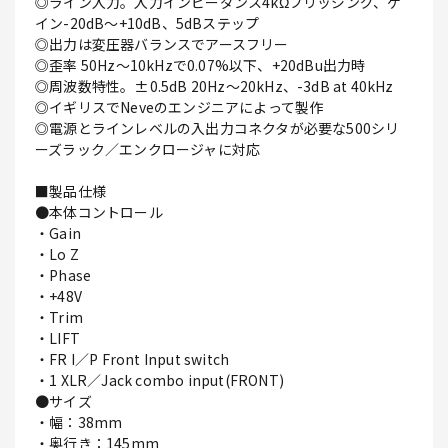
◎ライン入力。入力インピーダンス4kΩブリッジング、ゲ
イン-20dB～+10dB、5dBステップ
◎出力は変圧器バランスでアースフリー
◎歪率 50Hz～10kHzで0.07%以下、+20dBu出力時
◎周波数特性。±0.5dB 20Hz～20kHz、-3dB at 40kHz
◎イギリスでNeveのエンジニアによって製作
◎電源とラインレベルの入出力コネクタが必要な500シリ
ーズラック／エンクロージャに対応
■製品仕様
●本体コントロール
・Gain
・Lo Z
・Phase
・+48V
・Trim
・LIFT
・FR I／P Front Input switch
・1 XLR／Jack combo input(FRONT)
●サイズ
・幅：38mm
・奥行き：145mm