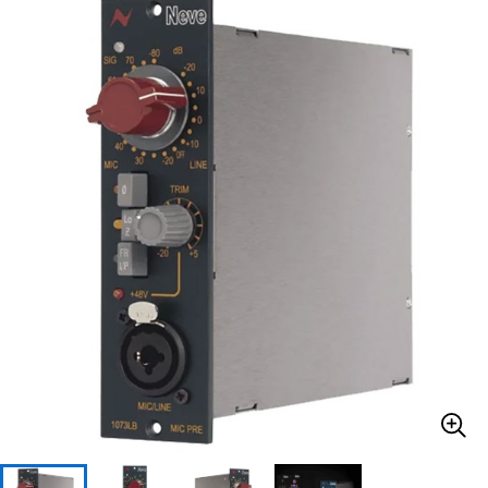
ベース
ウクレレ
ドラム
パーカッション
キーボード
電子ピアノ
管楽器
その他楽器
アンプ
エフェクター
DJ機器
DTM