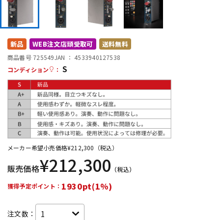
DTM オンライン納品
レコーディング機器
配信/ライブ機器
楽器アクセサリ
新品
WEB注文店頭受取可
送料無料
商品番号 725549
JAN ：
4533940127538
S
コンディション
：
中古
ヴィンテージ
メーカー希望小売価格
¥
212,300
（税込）
¥
212,300
販売価格
（税込）
1930pt(1%)
獲得予定ポイント：
注文数：