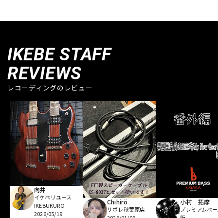
IKEBE STAFF
REVIEWS
レコーディングのレビュー
向井
イケベリユース
Chihirö
小村 拓摩
IKEBUKURO
リボレ秋葉原店
プレミアムベー
2026/05/19
2026/01/09
阪