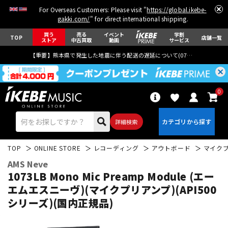
For Overseas Customers: Please visit "
https://global.ikebe-
gakki.com/
" for direct international shipping.
買う
売る
イベント
学割
TOP
店舗一覧
ストア
中古買取
動画
サービス
【重要】熊本県で発生した地震に伴う配送の遅延について(
07月29日
更新)
0
詳細検索
TOP
ONLINE STORE
レコーディング
アウトボード
マイク
AMS Neve
1073LB Mono Mic Preamp Module (エー
エムエスニーヴ)(マイクプリアンプ)(API500
シリーズ)(国内正規品)
エレキギター
アコギ/エレアコ