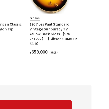
Gibson
rican Classic
1957 Les Paul Standard
ylon Tip]
Vintage Sunburst / TV
Yellow Back Gloss 【S/N
751277】 【Gibson SUMMER
FAIR】
659,000
¥
（税込）