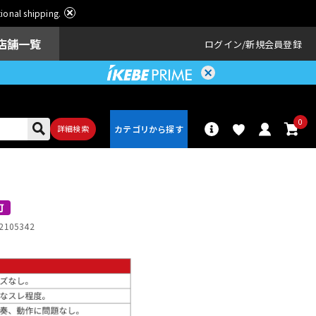
ational shipping.
店舗一覧
ログイン
新規会員登録
0
詳細検索
パーカッショ
ドラム
ン
可
2105342
アンプ
エフェクター