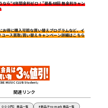
迷うなら“4年間金利ゼロ！”最長48回 無金利キャン
ン
更にお得に購入可能な買い替えプログラムなど、イ
リユース買取/買い替えキャンペーン詳細はこちら
MUSIC CLUB Student』
関連リンク
５，０００円】 商品一覧
新品/Pro-mark 商品一覧