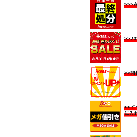
>>
>>2
>>
>>
に入