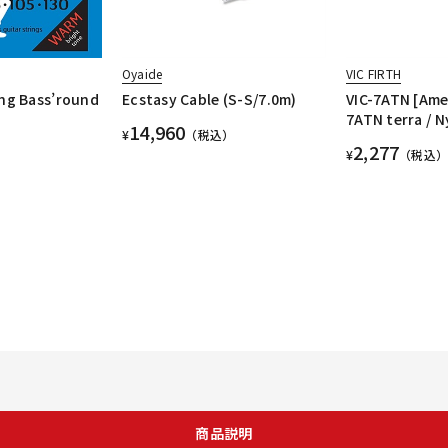
Oyaide
VIC FIRTH
ng Bass’round
Ecstasy Cable (S-S/7.0m)
VIC-7ATN [Ame
7ATN terra / N
14,960
¥
（税込）
2,277
¥
（税込）
商品説明