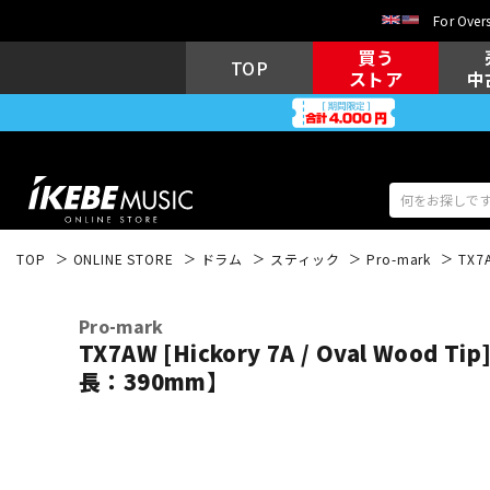
For Overs
買う
TOP
ストア
中
TOP
ONLINE STORE
ドラム
スティック
Pro-mark
TX7
アコギ/エレ
エレキギター
アコ
Pro-mark
TX7AW [Hickory 7A / Oval Wood T
長：390mm】
キーボード
電子ピアノ