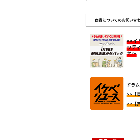
商品についてのお問い合
>>
ッテ
せ～
ドラム
>>【
>>【