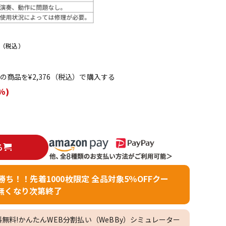
配信/ライブ
楽器アクセサ
機器
リ
（税込）
てこの商品を¥2,376（税込）で購入する
%)
る
者勝ち！！先着1000枚限定 全品対象5％OFFクー
無くなり次第終了
料無料!かんたんWEB分割払い（WeBBy）シミュレーター