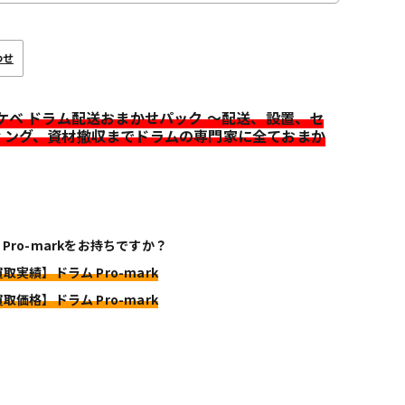
わせ
イケベ ドラム配送おまかせパック ～配送、設置、セ
ィング、資材撤収までドラムの専門家に全ておまか
 Pro-markをお持ちですか？
買取実績】ドラム Pro-mark
買取価格】ドラム Pro-mark