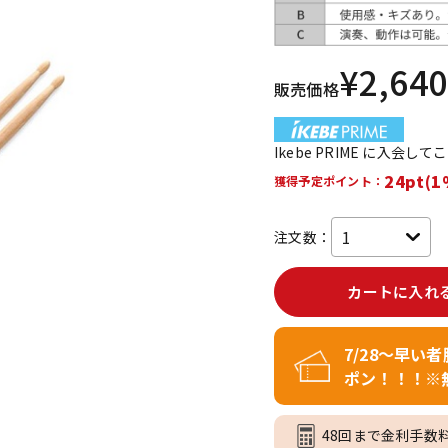
DTM オンラ
レコーディン
イン納品
グ機器
¥
2,640
販売価格
ジ
Ikebe PRIME に入会し
24pt(1
獲得予定ポイント：
注文数：
カートに入れ
7/28～早い
ポン！！！※
48回まで金利手数