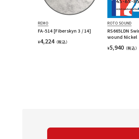
REMO
ROTO SOUND
FA-514 [Fiberskyn 3 / 14]
RS665LDN Swi
wound Nickel
4,224
¥
（税込）
5,940
¥
（税込）