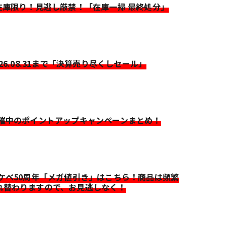
>在庫限り！見逃し厳禁！「在庫一掃 最終処分」
026.08.31まで「決算売り尽くしセール」
開催中のポイントアップキャンペーンまとめ！
イケベ50周年「メガ値引き」はこちら！商品は頻繁
れ替わりますので、お見逃しなく！