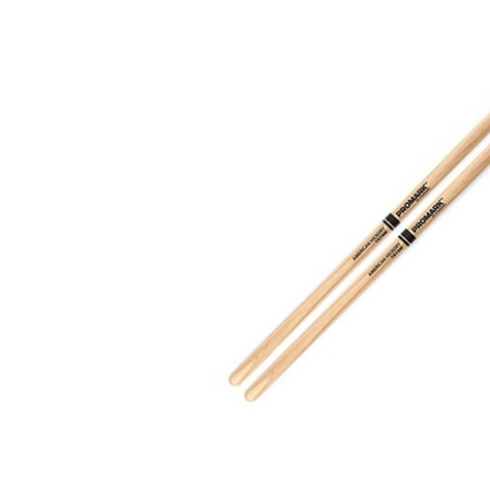
DJ機器
DTM
中古
ヴィンテー