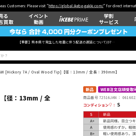
eas Customers: Please visit "
https://global.ikebe-gakki.com/
" for direct intern
売る
イベント
学割
古買取
動画
サービス
【重要】熊本県で発生した地震に伴う配送の遅延について(
07月29日
更新)
AW [Hickory 7A / Oval Wood Tip]【径：13mm / 全長：390mm】
ベース
ウクレレ
新品
WEB注文店頭受取
ip]【径：13mm / 全
商品番号 72516
JAN ：
061602
S
コンディション
：
管楽器
その他楽器