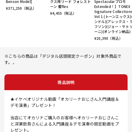
Benson Model]
クス用リード フォレスト
Spectacularプロモ
ーン 響flex
Extended！】TONEX
¥
371,250
（税込）
Signature Collection
¥
4,455
（税込）
Vol 1 (トーンエックス)
ンドル)(アレックス・
フソン)(ジョー・サト
ーニ)(オンライン納品)
¥
20,390
（税込）
※こちらの商品は「デジタル店頭限定クーポン」対象外商品で
す。，
商品説明
★イケベオリジナル動画「オカリーナおじさん入門講座＆
デモ演奏」プレゼント！
当店にてオカリナご購入のお客様へオカリーナおじさんこ
と深瀬欽吾さんによる入門講座＆デモ演奏の限定動画をプ
レゼント。