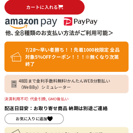
カートに入れる
7/28～早い者勝ち！！先着1000枚限定 全品
対象5％OFFクーポン！！！※無くなり次第
終了
48回まで金利手数料無料!かんたんWEB分割払い
（WeBBy）シミュレーター
決済利用不可: 代金引換, GMO後払い
配送日目安：お取り寄せ商品 納期は別途ご連絡
お気に入りに追加