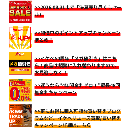
>>2026.08.31まで「決算売り尽くしセー
ル」
>>開催中のポイントアップキャンペーン
まとめ！
>>イケベ50周年「メガ値引き」はこち
ら！商品は頻繁に入れ替わりますので、
お見逃しなく！
>>迷うなら“4年間金利ゼロ！”最長48回
無金利キャンペーン
>>更にお得に購入可能な買い替えプログ
ラムなど、イケベリユース買取/買い替え
キャンペーン詳細はこちら