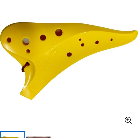
ベース
ウクレレ
ドラム
パーカッション
キーボード
電子ピアノ
管楽器
その他楽器
アンプ
エフェクター
DJ機器
DTM