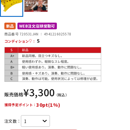
DTM オンライン納品
レコーディング機器
配信/ライブ機器
楽器アクセサリ
新品
WEB注文店頭受取可
商品番号 720531
JAN ：
4941216025578
S
コンディション
：
中古
ヴィンテージ
¥
3,300
販売価格
（税込）
30pt(1%)
獲得予定ポイント：
注文数：