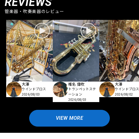
REVIEWS
管楽器・吹奏楽器のレビュー
大澤
椎名 偉吹
大澤
ウインドブロス
トランペットステ
ウインドブロ
2026/08/03
ーション
2026/08/02
2026/08/03
VIEW MORE