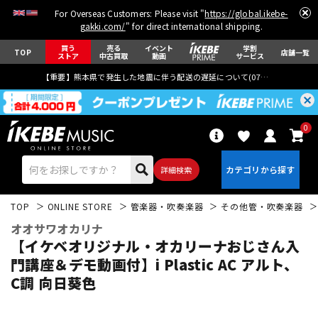
For Overseas Customers: Please visit "
https://global.ikebe-
gakki.com/
" for direct international shipping.
買う
売る
イベント
学割
TOP
店舗一覧
ストア
中古買取
動画
サービス
【重要】熊本県で発生した地震に伴う配送の遅延について(
07月29日
更新)
0
詳細検索
TOP
ONLINE STORE
管楽器・吹奏楽器
その他管・吹奏楽器
オオサワオカリナ
【イケベオリジナル・オカリーナおじさん入
門講座＆デモ動画付】i Plastic AC アルト、
C調 向日葵色
エレキギター
アコギ/エレアコ