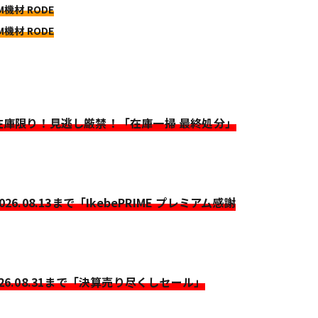
M機材 RODE
M機材 RODE
>在庫限り！見逃し厳禁！「在庫一掃 最終処分」
2026.08.13まで「IkebePRIME プレミアム感謝
026.08.31まで「決算売り尽くしセール」