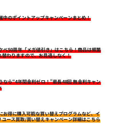
開催中のポイントアップキャンペーンまとめ！
イケベ50周年「メガ値引き」はこちら！商品は頻繁
れ替わりますので、お見逃しなく！
迷うなら“4年間金利ゼロ！”最長48回 無金利キャン
ン
更にお得に購入可能な買い替えプログラムなど、イ
リユース買取/買い替えキャンペーン詳細はこちら