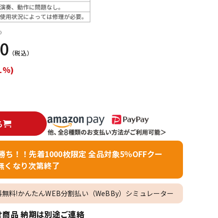
配信/ライブ
楽器アクセサ
機器
リ
）
00
（税込）
1%)
る
者勝ち！！先着1000枚限定 全品対象5％OFFクー
無くなり次第終了
料無料!かんたんWEB分割払い（WeBBy）シミュレーター
商品 納期は別途ご連絡