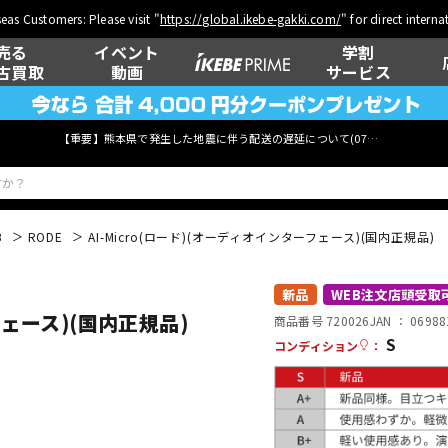
eas Customers: Please visit "
https://global.ikebe-gakki.com/
" for direct intern
売る
イベント
学割
古買取
動画
サービス
【重要】熊本県で発生した地震に伴う配送の遅延について(
07月29日
更新)
B
RODE
AI-Micro(ロード)(オーディオインターフェース)(国内正規品)
ベース
ウクレレ
新品
WEB注文店頭受取
フェース)(国内正規品)
商品番号 720026
JAN ：
06988
S
コンディション
：
管楽器
その他楽器