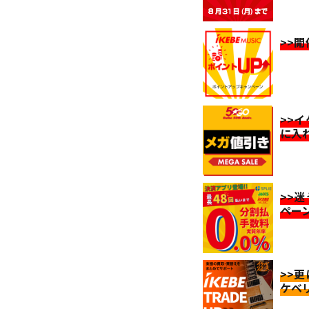
>>
>>
に入
>>
ペー
>>
ケベ