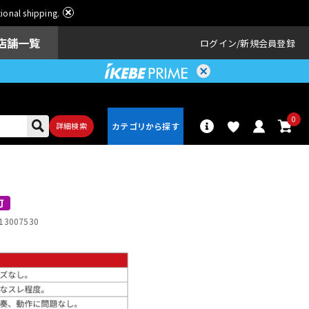
ational shipping.
店舗一覧
ログイン
新規会員登録
0
詳細検索
パーカッショ
ドラム
ン
可
13007530
アンプ
エフェクター