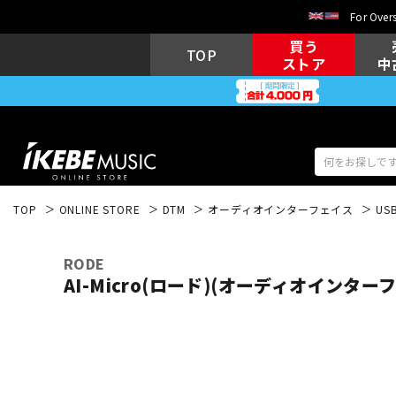
For Overs
買う
TOP
ストア
中
TOP
ONLINE STORE
DTM
オーディオインターフェイス
US
アコギ/エレ
エレキギター
アコ
RODE
AI-Micro(ロード)(オーディオインター
キーボード
電子ピアノ