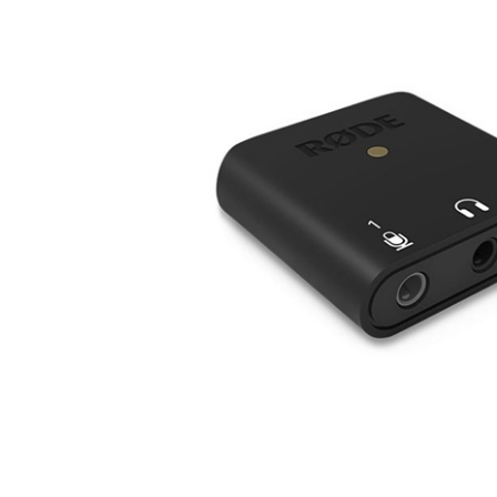
DJ機器
DTM
中古
ヴィンテー