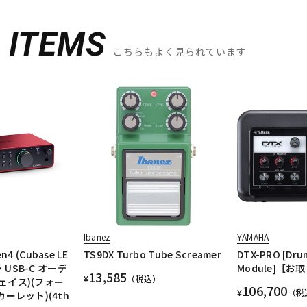
D
ITEMS
こちらもよく見られています
Ibanez
YAMAHA
en4 (Cubase LE
TS9DX Turbo Tube Screamer
DTX-PRO [Dru
t・USB-C オーデ
Module]【
13,585
¥
（税込）
ェイス)(フォー
106,700
¥
（税
ーレット)(4th