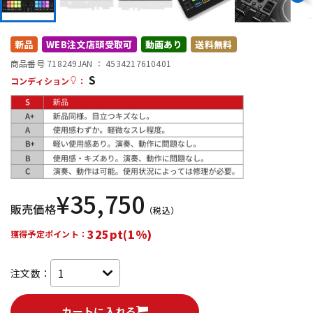
DTM オンライン納品
レコーディング機器
新品
WEB注文店頭受取可
動画あり
送料無料
配信/ライブ機器
楽器アクセサリ
商品番号 718249
JAN ：
4534217610401
S
コンディション
：
中古
ヴィンテージ
¥
35,750
販売価格
（税込）
325pt(1%)
獲得予定ポイント：
注文数：
カートに入れる