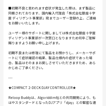
■初期不良と思われます症状が発生した際は、まず製品に
同梱されております、国内輸入代理店「株式会社銀座十字
屋 ディリゲント事業部」宛までユーザー登録の上、ご連絡
をお願いいたします。
ユーザー様のサポートに関しましては株式会社銀座十字屋
ディリゲント事業部が一次窓口となりますため何卒ご理解
賜りますようお願い申し上げます。
初期不良または修理にて製品をお預かりし、メーカーサポ
ートにて症状確認の結果、製品仕様内の症状であった場
合、製品はそのままお戻しさせていただきますため、あら
かじめご了承ください。
---
★COMPACT 2-DECK DJAY CONTROLLER★
Reloop Buddyは、Algoriddim社との共同開発により、も
はやスタンダードとなったDJアプリ「djay」との緊密な連