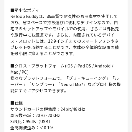
■堅牢なボディ
Reloop Buddyは、高品質で耐久性のある素材を使用して
おり、省スペースで持ち運びに便利なデザインなので、自
宅でのセットアップやモバイルでの使用、さらには外出先
や旅行中にも最適です。さらに、内蔵されているデバイ
ス・スロットには、12.9インチまでのスマートフォンやタ
ブレットを収納することができ、本体の全体的な設置面積
を最小限に抑えることができます。
■クロス・プラットフォーム(iOS / iPad OS / Android /
Mac / PC)
様々なプラットフォームで、「プリ・キューイング」「ル
ーパー」「サンプラー」「Neural Mix?」などプロ仕様の機
能にすぐにアクセスできます。
■仕様
サウンドカードの解像度：24bit/48kHz
周波数帯域：20Hz-20kHz
S/N比：95dB（USB）
全高調波歪み：＜0.1%