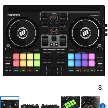
ベース
ウクレレ
ドラム
パーカッション
キーボード
電子ピアノ
管楽器
その他楽器
アンプ
エフェクター
DJ機器
DTM