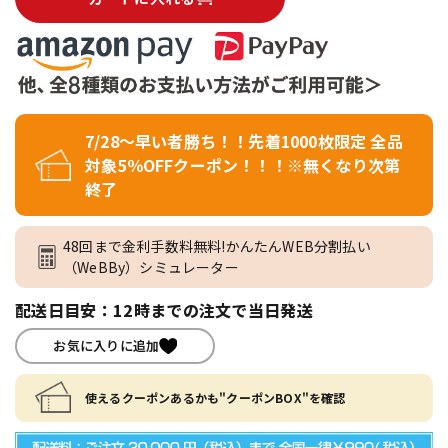
7/28～早い者勝ち！！先着1000枚限定 全品
対象5％OFFクーポン！！！※無くなり次第
終了
48回まで金利手数料無料!かんたんWEB分割払い
（WeBBy）シミュレーター
配送日目安：12時までの注文で当日発送
お気に入りに追加
使えるクーポンあるかも"クーポンBOX"を確認