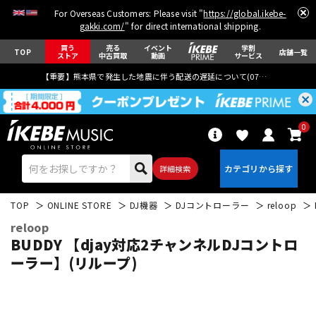
For Overseas Customers: Please visit "
https://global.ikebe-
gakki.com/
" for direct international shipping.
買う
売る
イベント
学割
TOP
店舗一覧
ストア
中古買取
動画
サービス
【重要】熊本県で発生した地震に伴う配送の遅延について(
07月29日
更新)
0
詳細検索
TOP
ONLINE STORE
DJ機器
DJコントローラー
reloop
reloop
BUDDY 【djay対応2チャンネルDJコントロ
ーラー】(リループ)
エレキギター
アコギ/エレアコ