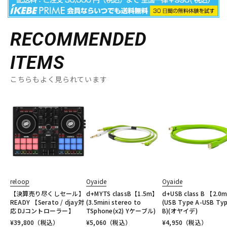
RECOMMENDED
ITEMS
こちらもよく見られています
reloop
Oyaide
Oyaide
【決算売り尽くしセール】
d+MYTS classB【1.5m】
d+USB class B 【2.0
READY 【Serato / djay対
(3.5mini stereo to
(USB Type A-USB Ty
応 DJコントローラー】
TSphone(x2) Yケーブル)
B)(オヤイデ)
¥
39,800
（税込）
¥
5,060
（税込）
¥
4,950
（税込）