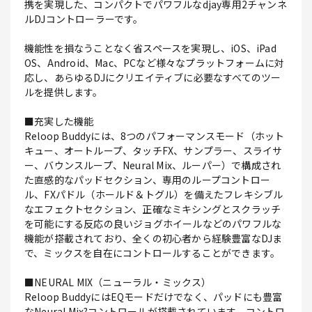
携を実現した、コンパクトでパワフルなdjay専用2チャンネ
ルDJコントローラーです。
機能性を損なうことなく省スペースを実現し、iOS、iPad
OS、Android、Mac、PCなど様々なプラットフォームに対
応し、あらゆるDJにクリエイティブに必要なすべてのツー
ルを提供します。
■充実した機能
Reloop Buddyには、8つのパフォーマンスモード（ホット
キュー、オートループ、タッチFX、サンプラー、スライサ
ー、バウンスループ、Neural Mix、ルーパー）で構成され
た直感的なパッドセクション、専用のループコントロー
ル、FXパドル（ホールド＆トグル）を備えたフレキシブル
なエフェクトセクション、正確なミキシングとスクラッチ
を可能にする反応の良いジョグホイールなどのパワフルな
機能が搭載されており、全くの初心者から経験豊富なDJま
で、ミックスを自在にコントロールすることができます。
■NEURAL MIX（ニューラル・ミックス）
Reloop BuddyにはEQモードだけでなく、パッドにも豊富
なNeural Mix?コントロールが搭載されています。コントロ