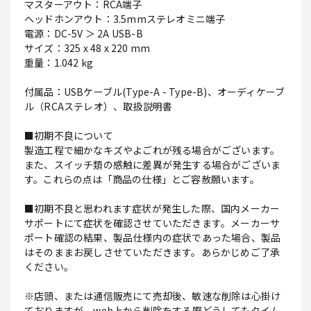
マスターアウト：RCA端子
ヘッドホンアウト：3.5mmステレオミニ端子
電源：DC-5V ＞ 2A USB-B
サイズ：325 x 48 x 220 mm
重量：1.042 kg
付属品：USBケーブル(Type-A - Type-B)、オーディケーブ
ル（RCAステレオ）、取扱説明書
■初期不良について
製造工程で細かなキズやよごれが残る場合がございます。
また、スイッチ類の感触に差異が発生する場合がございま
す。これらの点は「商品の仕様」とご容赦願います。
■初期不良と思われます症状が発生した際、国内メーカー
サポートにて症状を確認させていただきます。メーカーサ
ポート確認の結果、製品仕様内の症状であった場合、製品
はそのままお戻しさせていただきます。あらかじめご了承
ください。
※店頭、または通信販売にて売却後、敏速な削除は心掛け
ておりますが、web上から削除をする際どうしてもタイム