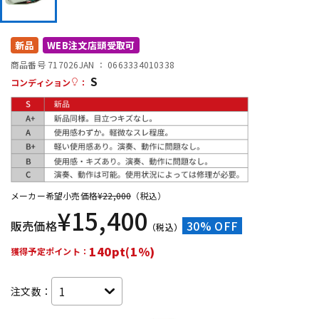
DTM オンライン納品
レコーディング機器
新品
WEB注文店頭受取可
配信/ライブ機器
楽器アクセサリ
商品番号 717026
JAN ：
0663334010338
S
コンディション
：
中古
ヴィンテージ
メーカー希望小売価格
¥
22,000
（税込）
¥
15,400
販売価格
30% OFF
（税込）
140pt(1%)
獲得予定ポイント：
注文数：