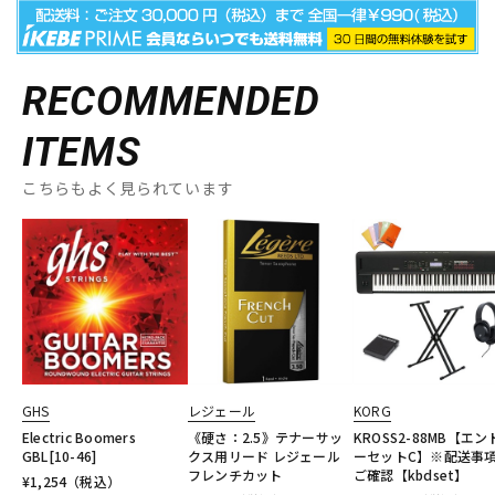
RECOMMENDED
ITEMS
こちらもよく見られています
GHS
レジェール
KORG
Electric Boomers
《硬さ：2.5》テナーサッ
KROSS2-88MB【エン
GBL[10-46]
クス用リード レジェール
ーセットC】※配送事
フレンチカット
ご確認【kbdset】
¥
1,254
（税込）