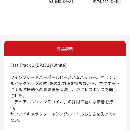
¥
5,643
（税込）
¥
176,200
（税込）
商品説明
Fast Track 1 [DP181] (White)
ツインブレードバーポールピースハムバッカー。オリジナ
ルピックアップの約2倍の出力値を持ちながら、マグネット
による弦振動への悪影響を低減し、更にレスポンスを向上
させた。
「デュアルレゾナンスコイル」の採用で豊かな倍音を持
つ。
サウンドキャラクターはシングルコイルらしさを失ってい
ない。