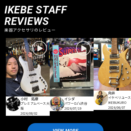
IKEBE STAFF
REVIEWS
楽器アクセサリのレビュー
向井
イケベリユース
小村 拓摩
イシダ
IKEBUKURO
プレミアムベース大
パワーDJ's渋谷
2026/06/07
阪
2026/07/19
2026/08/02
VIEW MORE