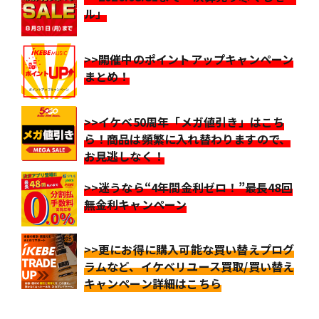
ル」
>>開催中のポイントアップキャンペーン
まとめ！
>>イケベ50周年「メガ値引き」はこち
ら！商品は頻繁に入れ替わりますので、
お見逃しなく！
>>迷うなら“4年間金利ゼロ！”最長48回
無金利キャンペーン
>>更にお得に購入可能な買い替えプログ
ラムなど、イケベリユース買取/買い替え
キャンペーン詳細はこちら