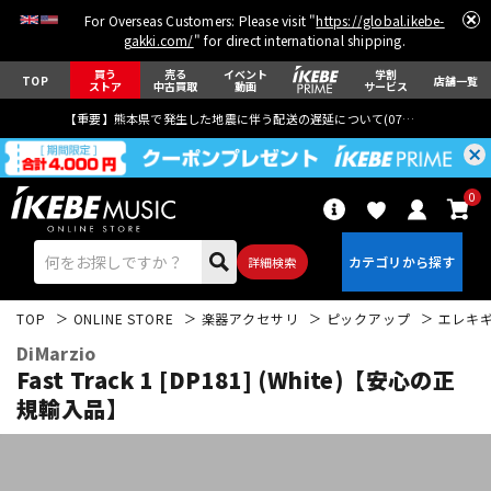
For Overseas Customers: Please visit "
https://global.ikebe-
gakki.com/
" for direct international shipping.
買う
売る
イベント
学割
TOP
店舗一覧
ストア
中古買取
動画
サービス
【重要】熊本県で発生した地震に伴う配送の遅延について(
07月29日
更新)
0
詳細検索
TOP
ONLINE STORE
楽器アクセサリ
ピックアップ
エレキ
DiMarzio
Fast Track 1 [DP181] (White)【安心の正
規輸入品】
エレキギター
アコギ/エレアコ