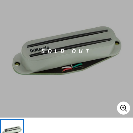
ベース
ウクレレ
ドラム
パーカッション
SOLD OUT
キーボード
電子ピアノ
管楽器
その他楽器
アンプ
エフェクター
DJ機器
DTM