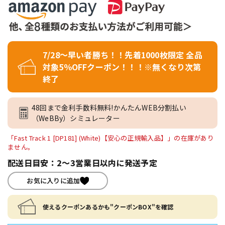
7/28～早い者勝ち！！先着1000枚限定 全品
対象5％OFFクーポン！！！※無くなり次第
終了
48回まで金利手数料無料!かんたんWEB分割払い
（WeBBy）シミュレーター
「Fast Track 1 [DP181] (White)【安心の正規輸入品】」の在庫があり
ません。
配送日目安：2～3営業日以内に発送予定
お気に入りに追加
使えるクーポンあるかも"クーポンBOX"を確認