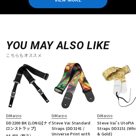
YOU MAY ALSO LIKE
こちらもオススメ
DiMarzio
DiMarzio
DiMarzio
DD2200 BK (LONG)[ナイ
Steve Vai Standard
Steve Vai's UtoPIA
ロンストラップ]
Straps (DD3141 /
Straps DD3151 (Whi
Universe Print with
& Gold)
¥
4,455
（税込）