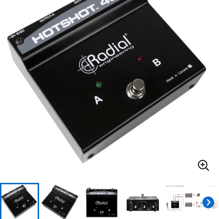
ベース
ウクレレ
ドラム
パーカッション
キーボード
電子ピアノ
管楽器
その他楽器
アンプ
エフェクター
DJ機器
DTM