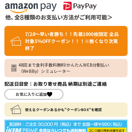
7/28～早い者勝ち！！先着1000枚限定 全品
対象5％OFFクーポン！！！※無くなり次第
終了
48回まで金利手数料無料!かんたんWEB分割払い
（WeBBy）シミュレーター
配送日目安：お取り寄せ商品 納期は別途ご連絡
お気に入りに追加
使えるクーポンあるかも"クーポンBOX"を確認