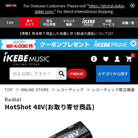
For Overseas Customers: Please visit "
https://global.ikebe-
gakki.com/
" for direct international shipping.
買う
売る
イベント
学割
TOP
店舗一覧
ストア
中古買取
動画
サービス
【重要】熊本県で発生した地震に伴う配送の遅延について(
07月29日
更新)
0
詳細検索
TOP
ONLINE STORE
レコーディング
レコーディング周辺機器
Radial
HotShot 48V(お取り寄せ商品)
エレキギター
アコギ/エレアコ