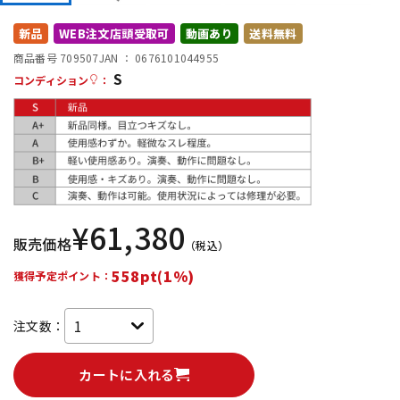
DTM オンライン納品
レコーディング機器
新品
WEB注文店頭受取可
動画あり
送料無料
商品番号 709507
JAN ：
0676101044955
S
配信/ライブ機器
楽器アクセサリ
コンディション
：
中古
ヴィンテージ
¥
61,380
販売価格
（税込）
558pt(1%)
獲得予定ポイント：
注文数：
カートに入れる