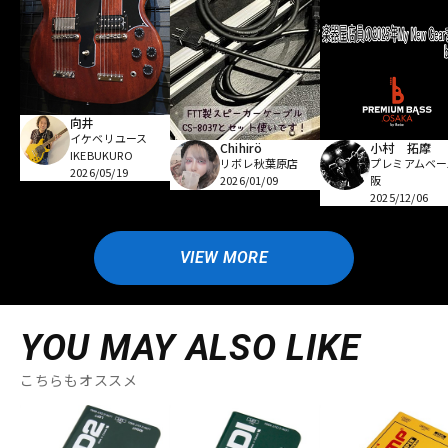
向井
イケベリユース
Chihirö
小村 拓摩
IKEBUKURO
リボレ秋葉原店
プレミアムベー
2026/05/19
2026/01/09
阪
2025/12/06
VIEW MORE
YOU MAY ALSO LIKE
こちらもオススメ