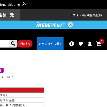
ational shipping.
店舗一覧
ログイン
新規会員登録
0
詳細検索
パーカッショ
ドラム
ン
可
29138314
アンプ
エフェクター