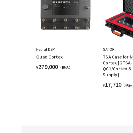
Neural DSP
GATOR
Quad Cortex
TSA Case for 
Cortex [GTSA
279,000
¥
（税込）
QC1/Cortex ＆
Supply]
17,710
¥
（税込