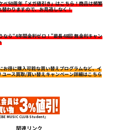
イケベ50周年「メガ値引き」はこちら！商品は頻繁
れ替わりますので、お見逃しなく！
迷うなら“4年間金利ゼロ！”最長48回 無金利キャン
ン
更にお得に購入可能な買い替えプログラムなど、イ
リユース買取/買い替えキャンペーン詳細はこちら
MUSIC CLUB Student』
関連リンク