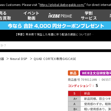
eas Customers: Please visit "
https://global.ikebe-gakki.com/
" for direct intern
売る
イベント
学割
古買取
動画
サービス
【重要】熊本県で発生した地震に伴う配送の遅延について(
07月29日
更新)
機器
Neural DSP
QUAD CORTEX専用GIGCASE
ベース
ウクレレ
新品
WEB注文店頭受取
商品番号 709012
JAN ：
06557
S
コンディション
：
管楽器
その他楽器