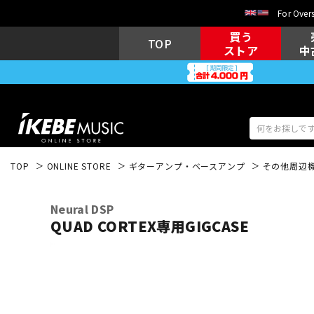
For Overs
買う
TOP
ストア
中
TOP
ONLINE STORE
ギターアンプ・ベースアンプ
その他周辺
アコギ/エレ
エレキギター
アコ
Neural DSP
QUAD CORTEX専用GIGCASE
キーボード
電子ピアノ