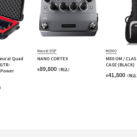
Neural DSP
MONO
Neural Quad
NANO CORTEX
M80 OM / CLAS
-GTR-
CASE (BLACK)
89,800
¥
（税込）
 Power
41,800
¥
（税込
）