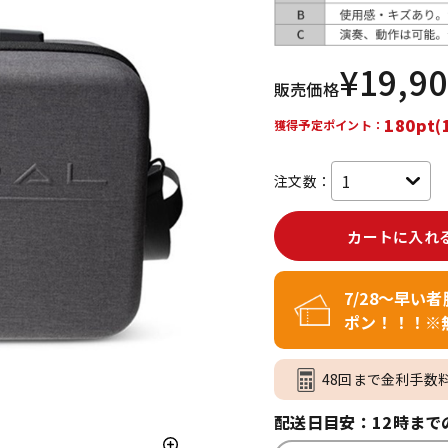
DTM オンラ
レコーディン
イン納品
グ機器
¥
19,9
販売価格
ジ
180pt(
獲得予定ポイント：
注文数：
カートに入れ
7/28～早い
ポン！！！※
48回まで金利手数
配送日目安：12時まで