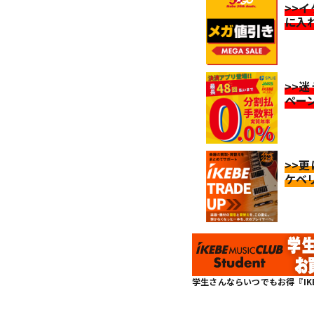
>>
に入
>>
ペー
>>
ケベ
学生さんならいつでもお得『IKEBE 