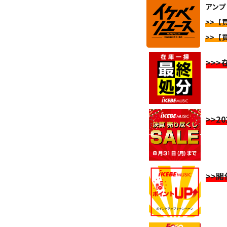
アンプ
>>【買
>>【買
>>
>>2
>>