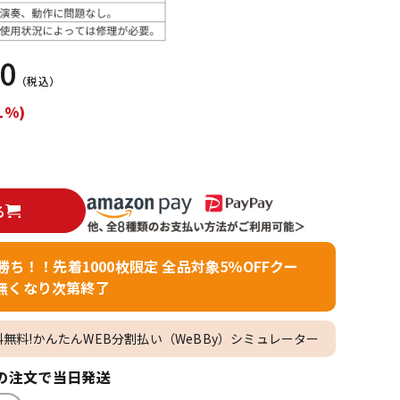
配信/ライブ
楽器アクセサ
機器
リ
00
（税込）
1%)
る
者勝ち！！先着1000枚限定 全品対象5％OFFクー
無くなり次第終了
料無料!かんたんWEB分割払い（WeBBy）シミュレーター
の注文で当日発送