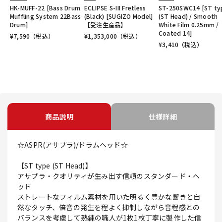
HK-MUFF-22 [Bass Drum
ECLIPSE S-III Fretless
ST-250SWC14 [ST ty
Muffling System 22Bass
(Black) [SUGIZO Model]
(ST Head) / Smooth
Drum]
【受注生産品】
White Film 0.25mm /
Coated 14]
¥
7,590
（税込）
¥
1,353,000
（税込）
¥
3,410
（税込）
商品説明
仕様詳細
☆ASPR(アサプラ)/ドラムヘッド☆
【ST type (ST Head)】
アサプラ・クオリティが生み出す信頼のスタンダード・ヘ
ッド
ストレートなフィルム素材を用いた明るく豊かな響きと自
然なタッチ、倍音の発生を程よく抑制しながら音程感との
バランスを考慮して熟練の職人が1枚1枚丁寧に製作した信