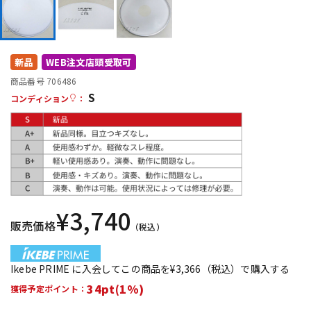
DTM オンライン納品
レコーディング機器
配信/ライブ機器
楽器アクセサリ
新品
WEB注文店頭受取可
商品番号 706486
S
コンディション
：
中古
ヴィンテージ
¥
3,740
販売価格
（税込）
Ikebe PRIME に入会してこの商品を¥3,366（税込）で購入する
34pt(1%)
獲得予定ポイント：