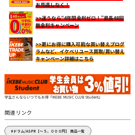
お見逃しなく！
>>迷うなら“4年間金利ゼロ！”最長48回
無金利キャンペーン
>>更にお得に購入可能な買い替えプログ
ラムなど、イケベリユース買取/買い替え
キャンペーン詳細はこちら
学生さんならいつでもお得『IKEBE MUSIC CLUB Student』
関連リンク
ドラム/ASPR【～５，０００円】 商品一覧