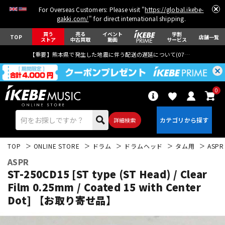
For Overseas Customers: Please visit "
https://global.ikebe-
gakki.com/
" for direct international shipping.
買う
売る
イベント
学割
TOP
店舗一覧
ストア
中古買取
動画
サービス
【重要】熊本県で発生した地震に伴う配送の遅延について(
07月29日
更新)
0
詳細検索
TOP
ONLINE STORE
ドラム
ドラムヘッド
タム用
ASPR
ASPR
ST-250CD15 [ST type (ST Head) / Clear
Film 0.25mm / Coated 15 with Center
Dot] 【お取り寄せ品】
エレキギター
アコギ/エレアコ