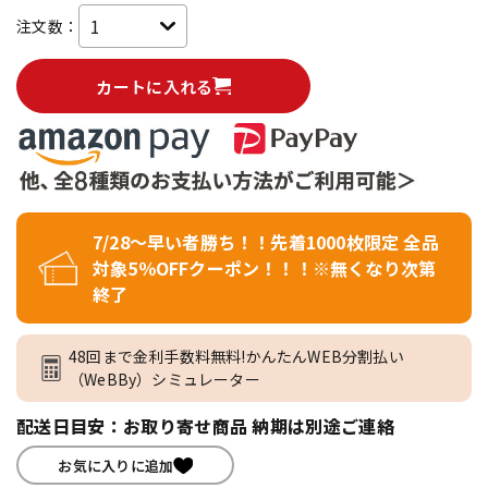
注文数：
カートに入れる
7/28～早い者勝ち！！先着1000枚限定 全品
対象5％OFFクーポン！！！※無くなり次第
終了
48回まで金利手数料無料!かんたんWEB分割払い
（WeBBy）シミュレーター
配送日目安：お取り寄せ商品 納期は別途ご連絡
お気に入りに追加