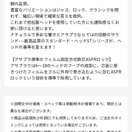
頼の品質。
豊富なバリエーションはジャズ、ロック、クラシックを問
わず、幅広い現場で確実な答えを提供。
これまで他社製ヘッドを使用していた方にも違和感なくお
使い頂けると思います。
ナチュラルで多彩な響きとアサプラならではの信頼のサウ
ンド---最高品質のスタンダード・ヘッドSTシリーズが、ヘ
ッドの基準を変えます！
【アサプラ標準のフィルム固定方式鉄芯ASPRロック】
アサプラでは6～18のヘッドのフープの成型に、芯金に巻
きつけたフィルムをさらに外枠で巻き込むように包むASPR
ロックという技術を標準で採用しています。
※説明文中の価格・スペック等は掲載時点の情報であり、現状とは
異なる場合がございます。
※商品は店頭及び外部ECでも併売しておりますため、ご注文のタイ
ミングによっては完売となっている場合がございます。
※在庫は遠隔倉庫に保管している場合もございますので、表示され