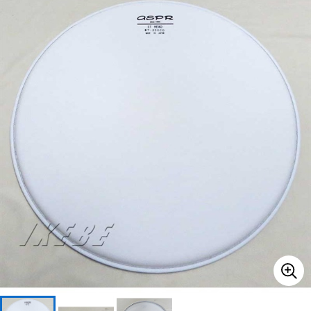
ベース
ウクレレ
ドラム
パーカッション
キーボード
電子ピアノ
管楽器
その他楽器
アンプ
エフェクター
DJ機器
DTM