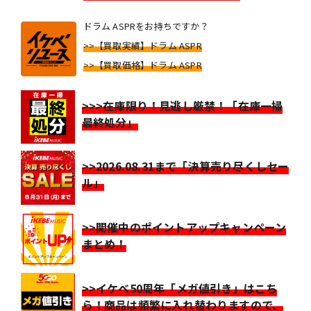
ドラム ASPRをお持ちですか？
>>【買取実績】ドラム ASPR
>>【買取価格】ドラム ASPR
>>>在庫限り！見逃し厳禁！「在庫一掃
最終処分」
>>2026.08.31まで「決算売り尽くしセー
ル」
>>開催中のポイントアップキャンペーン
まとめ！
>>イケベ50周年「メガ値引き」はこち
ら！商品は頻繁に入れ替わりますので、