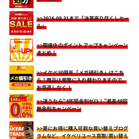
>>2026.08.31まで「決算売り尽くしセー
ル」
>>開催中のポイントアップキャンペーン
まとめ！
>>イケベ50周年「メガ値引き」はこち
ら！商品は頻繁に入れ替わりますので、
お見逃しなく！
>>迷うなら“4年間金利ゼロ！”最長48回
無金利キャンペーン
>>更にお得に購入可能な買い替えプログ
ラムなど、イケベリユース買取/買い替え