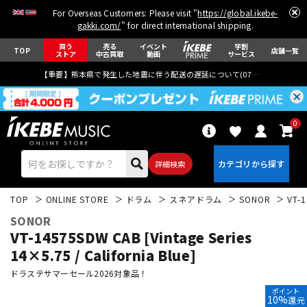
For Overseas Customers: Please visit "
https://global.ikebe-
gakki.com/
" for direct international shipping.
買う
売る
イベント
学割
TOP
店舗一覧
ストア
中古買取
動画
サービス
【重要】熊本県で発生した地震に伴う配送の遅延について(
07月29日
更新)
0
詳細検索
TOP
ONLINE STORE
ドラム
スネアドラム
SONOR
VT-1
SONOR
VT-14575SDW CAB [Vintage Series
14×5.75 / California Blue]
ドラステサマーセール2026対象品！
エレキギター
アコギ/エレアコ
ポイント
10%
還元