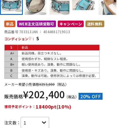
DTM オンライン納品
レコーディング機器
新品
WEB注文店頭受取可
キャンペーン
送料無料
配信/ライブ機器
楽器アクセサリ
商品番号 703313
JAN ：
4044661719013
S
コンディション
：
中古
ヴィンテージ
メーカー希望小売価格
¥
253,000
（税込）
¥
202,400
販売価格
20% OFF
（税込）
18400pt(10%)
獲得予定ポイント：
注文数：