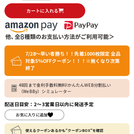
カートに入れる
7/28～早い者勝ち！！先着1000枚限定 全品
対象5％OFFクーポン！！！※無くなり次第
終了
48回まで金利手数料無料!かんたんWEB分割払い
（WeBBy）シミュレーター
配送日目安：2～3営業日以内に発送予定
お気に入りに追加
使えるクーポンあるかも"クーポンBOX"を確認