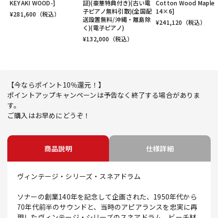
KEYAKI WOOD-]
証)(豪華特典付き)(古い電
Cotton Wood Maple
子ピアノ無料引取)(全国配
14×6]
¥
281,600
（税込）
送設置無料/沖縄・離島除
¥
241,120
（税込）
く)(電子ピアノ)
¥
132,000
（税込）
【今ならポイント10％還元！】
ポイントアップキャンペーンは予告なく終了する場合がありま
す。
ご購入はお早めにどうぞ！
商品説明
仕様詳細
ヴィンテージ・シリーズ・スネアドラム
ソナーの創業140年を記念して企画された、1950年代から
70年代前半のサウンドと、当時のアピアランスを忠実に再
現したヴィンテージ・シリーズのスネアドラム。ビーチ材