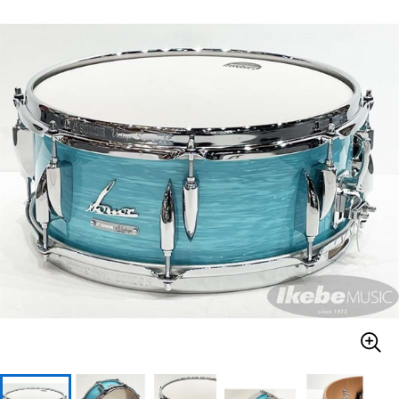
ベース
ウクレレ
ドラム
パーカッション
キーボード
電子ピアノ
管楽器
その他楽器
アンプ
エフェクター
DJ機器
DTM