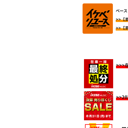
ベース 
>>【買
>>【買
>>
>>2