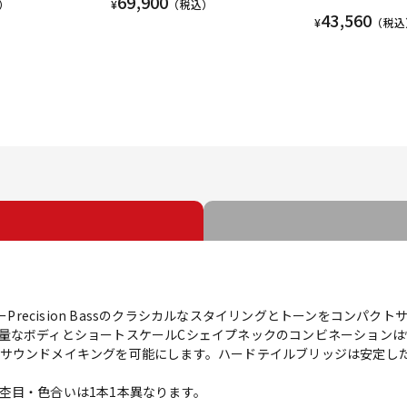
69,900
）
¥
（税込）
43,560
¥
（税込
assはフェンダーPrecision Bassのクラシカルなスタイリングとトーンを
量なボディとショートスケールCシェイプネックのコンビネーションは快適
サウンドメイキングを可能にします。ハードテイルブリッジは安定し
杢目・色合いは1本1本異なります。