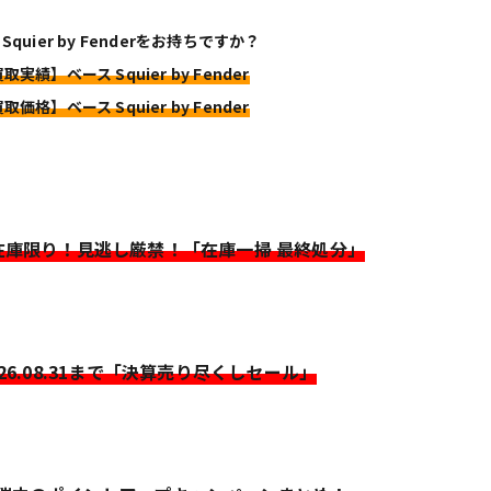
Squier by Fenderをお持ちですか？
取実績】ベース Squier by Fender
取価格】ベース Squier by Fender
>在庫限り！見逃し厳禁！「在庫一掃 最終処分」
026.08.31まで「決算売り尽くしセール」