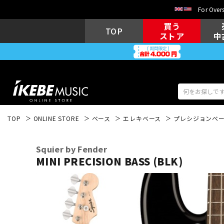
For Overs
買う
TOP
ストア
中
TOP
ONLINE STORE
ベース
エレキベース
プレシジョンベー
アコギ/エレ
エレキギター
アコ
Squier by Fender
MINI PRECISION BASS (BLK)
キーボード
電子ピアノ