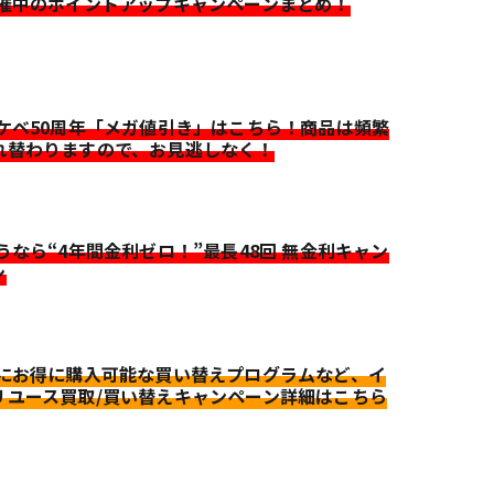
開催中のポイントアップキャンペーンまとめ！
イケベ50周年「メガ値引き」はこちら！商品は頻繁
れ替わりますので、お見逃しなく！
迷うなら“4年間金利ゼロ！”最長48回 無金利キャン
ン
更にお得に購入可能な買い替えプログラムなど、イ
リユース買取/買い替えキャンペーン詳細はこちら