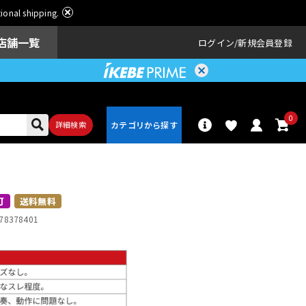
ational shipping.
店舗一覧
ログイン
新規会員登録
0
詳細検索
)
パーカッショ
ドラム
ン
可
送料無料
78378401
アンプ
エフェクター