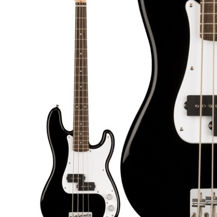
DJ機器
DTM
中古
ヴィンテー