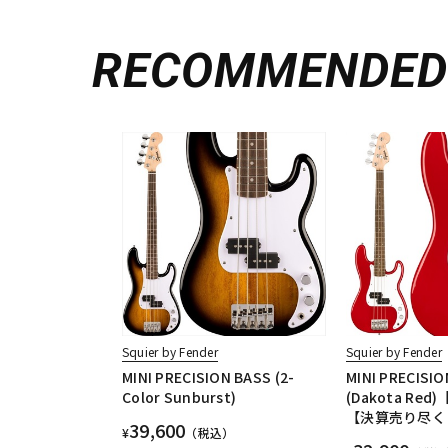
RECOMMENDE
Squier by Fender
Squier by Fender
MINI PRECISION BASS (2-
MINI PRECISI
Color Sunburst)
(Dakota Re
【決算売り尽く
39,600
¥
（税込）