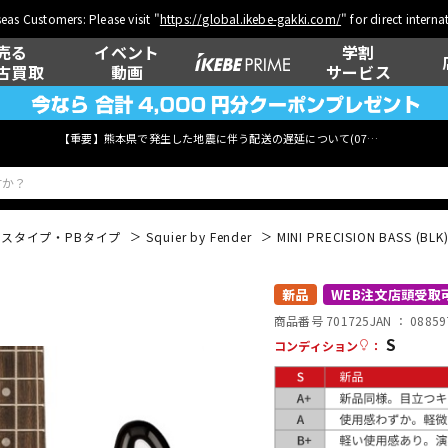
eas Customers: Please visit "
https://global.ikebe-gakki.com/
" for direct intern
売る
イベント
学割
古買取
動画
サービス
【重要】熊本県で発生した地震に伴う配送の遅延について(
07月29日
更新)
スタイプ・PBタイプ
Squier by Fender
MINI PRECISION BASS (BLK
ベース
ウクレレ
新品
WEB注文店頭受取
商品番号 701725
JAN ：
08859
S
コンディション
：
管楽器
その他楽器