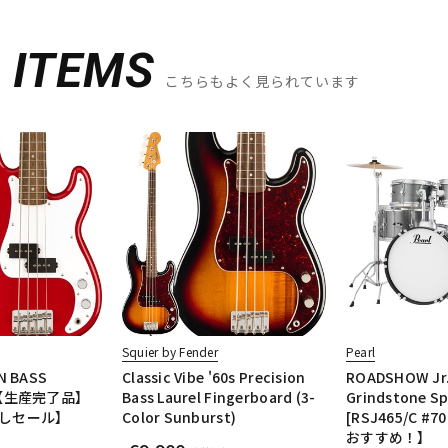
D
ITEMS
こちらもよく見られています
Squier by Fender
Pearl
ON BASS
Classic Vibe '60s Precision
ROADSHOW Jr.
d)【生産完了品】
Bass Laurel Fingerboard (3-
Grindstone Sp
しセール】
Color Sunburst)
[RSJ465/C #
おすすめ！】