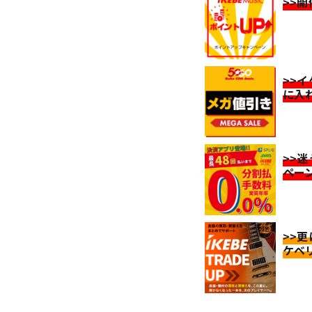
>>
>>
に入
>>
ペー
>>
ケベ