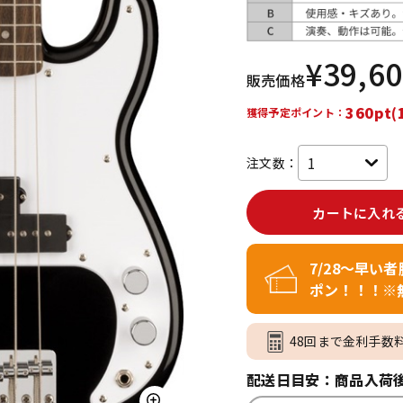
DTM オンラ
レコーディン
イン納品
グ機器
¥
39,6
販売価格
ジ
360pt(
獲得予定ポイント：
注文数：
カートに入れ
7/28～早い
ポン！！！※
48回まで金利手数
配送日目安：商品入荷後