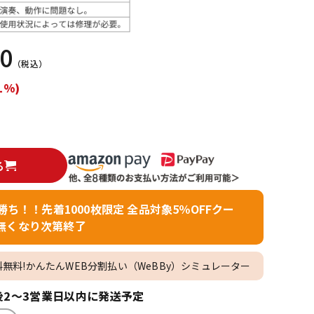
配信/ライブ
楽器アクセサ
機器
リ
00
（税込）
1%)
る
者勝ち！！先着1000枚限定 全品対象5％OFFクー
無くなり次第終了
料無料!かんたんWEB分割払い（WeBBy）シミュレーター
2～3営業日以内に発送予定