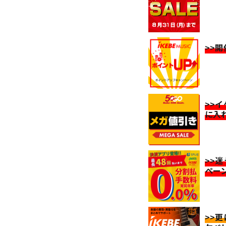
>>
>>
に入
>>
ペー
>>