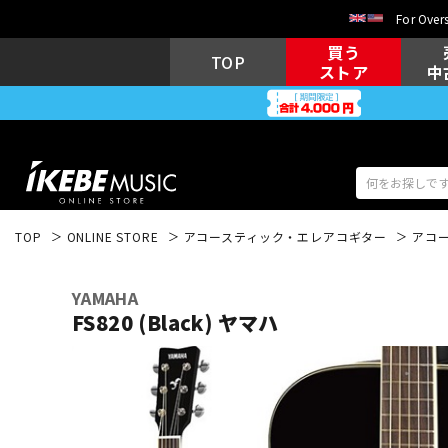
For Overs
買う
TOP
ストア
中
TOP
ONLINE STORE
アコースティック・エレアコギター
アコ
アコギ/エレ
エレキギター
アコ
YAMAHA
FS820 (Black) ヤマハ
キーボード
電子ピアノ