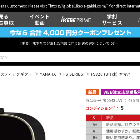
eas Customers: Please visit "
https://global.ikebe-gakki.com/
" for direct intern
売る
イベント
学割
古買取
動画
サービス
【重要】熊本県で発生した地震に伴う配送の遅延について(
07月29日
更新)
ースティックギター
YAMAHA
FS SERIES
FS820 (Black) ヤマハ
ベース
ウクレレ
新品
WEB注文店頭受取
商品番号 700548
JAN ：
49578
S
コンディション
：
管楽器
その他楽器