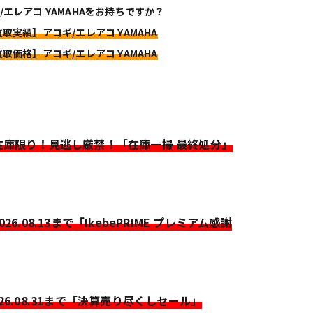
/エレアコ YAMAHAをお持ちですか？
買取実績】アコギ/エレアコ YAMAHA
買取価格】アコギ/エレアコ YAMAHA
>在庫限り！見逃し厳禁！「在庫一掃 最終処分」
2026.08.13まで「IkebePRIME プレミアム感謝
026.08.31まで「決算売り尽くしセール」