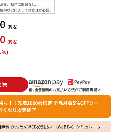
配信/ライブ
楽器アクセサ
機器
リ
00
（税込）
60
（税込）
1%)
る
者勝ち！！先着1000枚限定 全品対象5％OFFクー
無くなり次第終了
料無料!かんたんWEB分割払い（WeBBy）シミュレーター