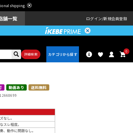
ational shipping.
店舗一覧
ログイン
新規会員登録
0
詳細検索
パーカッショ
ドラム
ン
可
動画あり
送料無料
12668699
アンプ
エフェクター