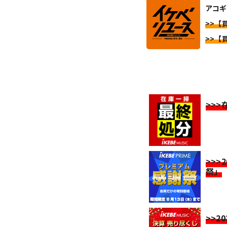
アコギ
>>【
>>【
>>
>>>
祭」
>>2