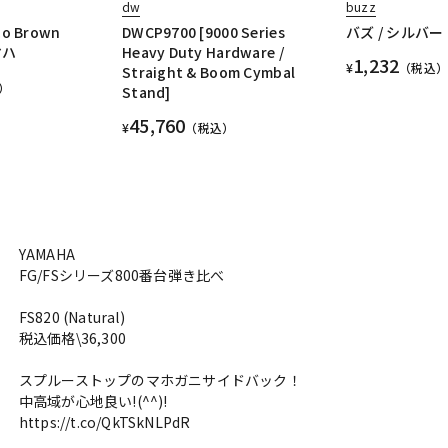
dw
buzz
co Brown
DWCP9700 [9000 Series
バズ / シルバ
マハ
Heavy Duty Hardware /
1,232
¥
（税込）
Straight & Boom Cymbal
）
Stand]
45,760
¥
（税込）
YAMAHA
FG/FSシリーズ800番台弾き比べ
FS820 (Natural)
税込価格\36,300
スプルーストップのマホガニサイドバック！
中高域が心地良い!(^^)!
https://t.co/QkTSkNLPdR