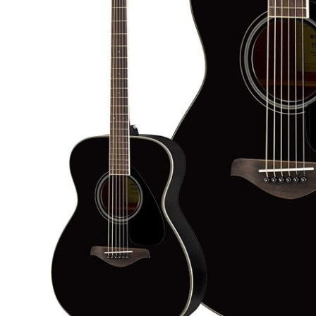
DJ機器
DTM
中古
ヴィンテー