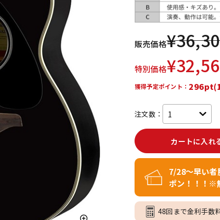
DTM オンラ
レコーディン
イン納品
グ機器
¥
36,3
販売価格
ジ
¥
32,5
特別価格
296pt(
獲得予定ポイント：
注文数：
カートに入れ
7/28～早い
ポン！！！※
48回まで金利手数