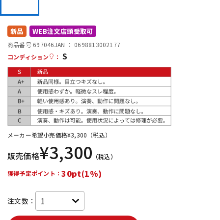
DTM オンライン納品
レコーディング機器
新品
WEB注文店頭受取可
配信/ライブ機器
楽器アクセサリ
商品番号 697046
JAN ：
0698813002177
S
コンディション
：
中古
ヴィンテージ
メーカー希望小売価格
¥
3,300
（税込）
¥
3,300
販売価格
（税込）
30pt(1%)
獲得予定ポイント：
注文数：