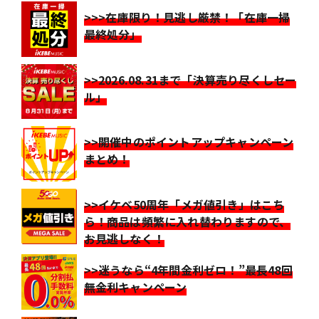
>>>在庫限り！見逃し厳禁！「在庫一掃
最終処分」
>>2026.08.31まで「決算売り尽くしセー
ル」
>>開催中のポイントアップキャンペーン
まとめ！
>>イケベ50周年「メガ値引き」はこち
ら！商品は頻繁に入れ替わりますので、
お見逃しなく！
>>迷うなら“4年間金利ゼロ！”最長48回
無金利キャンペーン