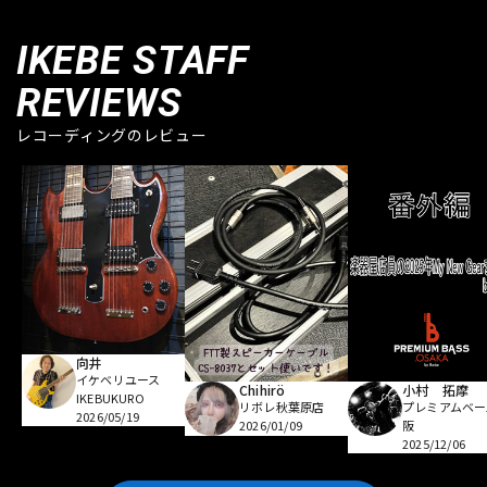
IKEBE STAFF
REVIEWS
レコーディングのレビュー
向井
イケベリユース
Chihirö
小村 拓摩
IKEBUKURO
リボレ秋葉原店
プレミアムベー
2026/05/19
2026/01/09
阪
2025/12/06