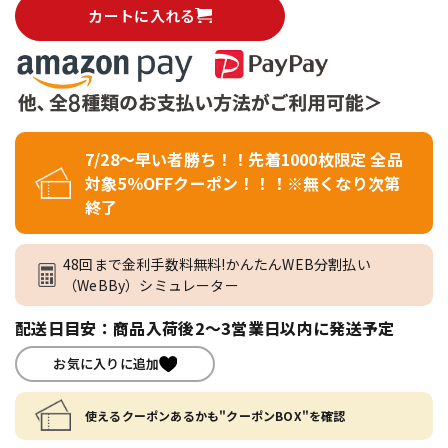
カートに入れる
7/28～早い者勝ち！！先着1000枚限定 全品
対象5％OFFクーポン！！！※無くなり次第
終了
48回まで金利手数料無料!かんたんWEB分割払い
（WeBBy）シミュレーター
配送日目安：商品入荷後2～3営業日以内に発送予定
お気に入りに追加
使えるクーポンあるかも"クーポンBOX"を確認