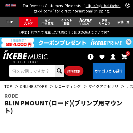
For Overseas Customers: Please visit "
https://global.ikebe-
gakki.com/
" for direct international shipping.
買う
売る
イベント
学割
TOP
店舗一覧
ストア
中古買取
動画
サービス
【重要】熊本県で発生した地震に伴う配送の遅延について(
07月29日
更新)
0
詳細検索
TOP
ONLINE STORE
レコーディング
マイクアクセサリ
サ
RODE
BLIMPMOUNT(ロード)(ブリンプ用マウン
ト)
エレキギター
アコギ/エレアコ