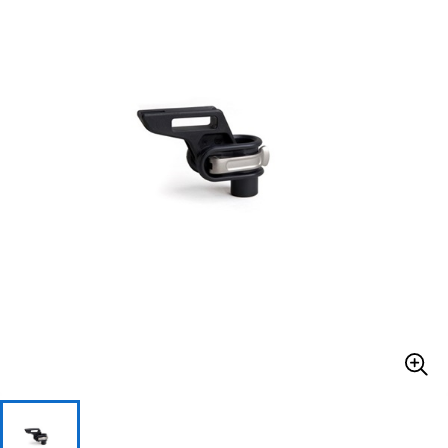
ベース
ウクレレ
ドラム
パーカッション
キーボード
電子ピアノ
管楽器
その他楽器
アンプ
エフェクター
DJ機器
DTM