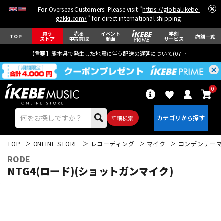
For Overseas Customers: Please visit "
https://global.ikebe-
gakki.com/
" for direct international shipping.
買う
売る
イベント
学割
TOP
店舗一覧
ストア
中古買取
動画
サービス
【重要】熊本県で発生した地震に伴う配送の遅延について(
07月29日
更新)
0
詳細検索
TOP
ONLINE STORE
レコーディング
マイク
コンデンサー
RODE
NTG4(ロード)(ショットガンマイク)
エレキギター
アコギ/エレアコ