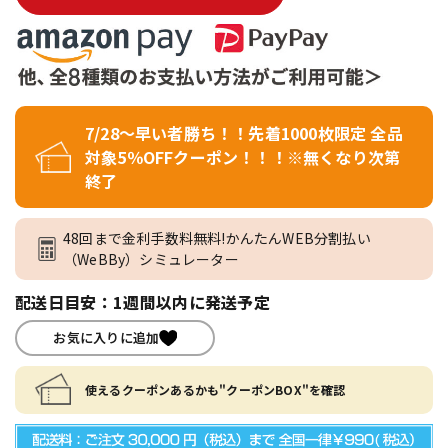
7/28～早い者勝ち！！先着1000枚限定 全品
対象5％OFFクーポン！！！※無くなり次第
終了
48回まで金利手数料無料!かんたんWEB分割払い
（WeBBy）シミュレーター
配送日目安：1週間以内に発送予定
お気に入りに追加
使えるクーポンあるかも"クーポンBOX"を確認