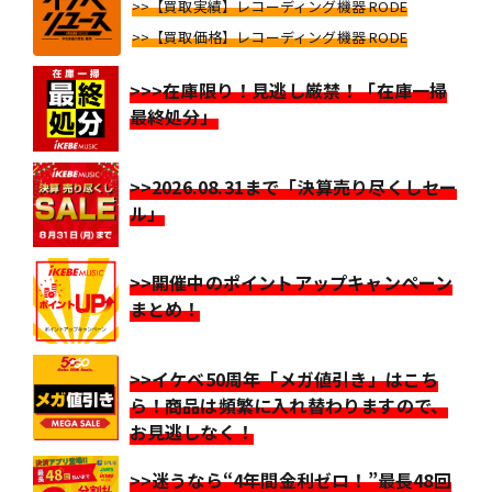
>>【買取実績】レコーディング機器 RODE
>>【買取価格】レコーディング機器 RODE
>>>在庫限り！見逃し厳禁！「在庫一掃
最終処分」
>>2026.08.31まで「決算売り尽くしセー
ル」
>>開催中のポイントアップキャンペーン
まとめ！
>>イケベ50周年「メガ値引き」はこち
ら！商品は頻繁に入れ替わりますので、
お見逃しなく！
>>迷うなら“4年間金利ゼロ！”最長48回