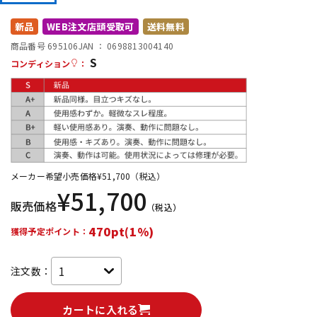
DTM オンライン納品
レコーディング機器
新品
WEB注文店頭受取可
送料無料
商品番号 695106
JAN ：
0698813004140
S
配信/ライブ機器
楽器アクセサリ
コンディション
：
中古
ヴィンテージ
メーカー希望小売価格
¥
51,700
（税込）
¥
51,700
販売価格
（税込）
470pt(1%)
獲得予定ポイント：
注文数：
カートに入れる