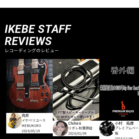
IKEBE STAFF
REVIEWS
レコーディングのレビュー
向井
イケベリユース
Chihirö
小村 拓摩
IKEBUKURO
リボレ秋葉原店
プレミアムベー
2026/05/19
2026/01/09
阪
2025/12/06