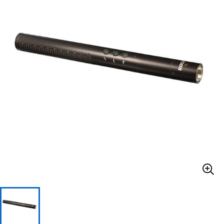
ベース
ウクレレ
ドラム
パーカッション
キーボード
電子ピアノ
管楽器
その他楽器
アンプ
エフェクター
DJ機器
DTM