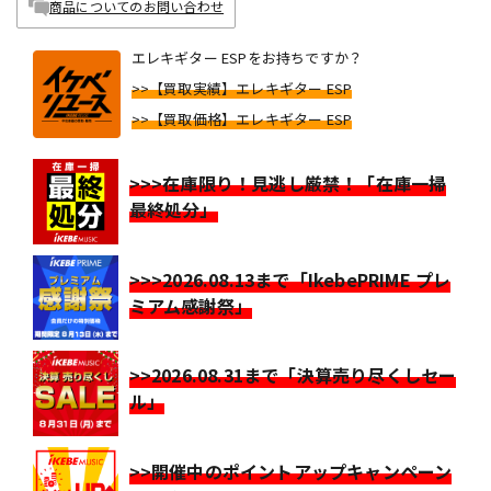
商品についてのお問い合わせ
エレキギター ESPをお持ちですか？
>>【買取実績】エレキギター ESP
>>【買取価格】エレキギター ESP
>>>在庫限り！見逃し厳禁！「在庫一掃
最終処分」
>>>2026.08.13まで「IkebePRIME プレ
ミアム感謝祭」
>>2026.08.31まで「決算売り尽くしセー
ル」
>>開催中のポイントアップキャンペーン