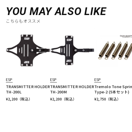
YOU MAY ALSO LIKE
こちらもオススメ
ESP
ESP
ESP
TRANSMITTER HOLDER
TRANSMITTER HOLDER
Tremolo Tone Spri
TH-200L
TH-200M
Type-2 (5本セット)
¥
2,200
（税込）
¥
2,200
（税込）
¥
2,750
（税込）