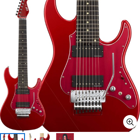
ベース
ウクレレ
ドラム
パーカッション
キーボード
電子ピアノ
管楽器
その他楽器
アンプ
エフェクター
DJ機器
DTM