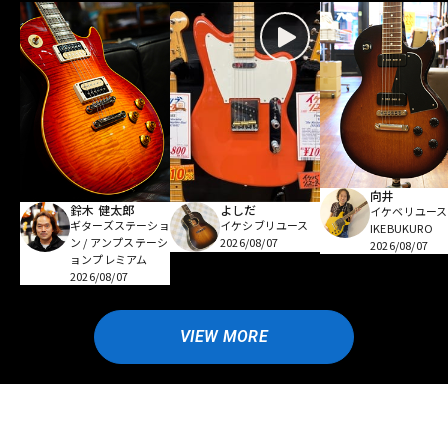
向井
鈴木 健太郎
よしだ
イケベリユース
ギターズステーショ
イケシブリユース
IKEBUKURO
ン / アンプステーシ
2026/08/07
2026/08/07
ョンプレミアム
2026/08/07
VIEW MORE