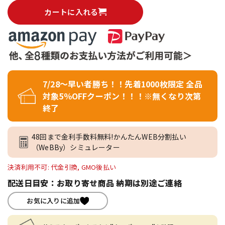
カートに入れる
7/28～早い者勝ち！！先着1000枚限定 全品
対象5％OFFクーポン！！！※無くなり次第
終了
48回まで金利手数料無料!かんたんWEB分割払い
（WeBBy）シミュレーター
決済利用不可: 代金引換, GMO後払い
配送日目安：お取り寄せ商品 納期は別途ご連絡
お気に入りに追加