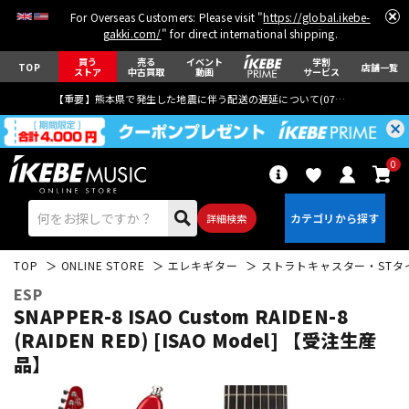
For Overseas Customers: Please visit "
https://global.ikebe-
gakki.com/
" for direct international shipping.
買う
売る
イベント
学割
TOP
店舗一覧
ストア
中古買取
動画
サービス
【重要】熊本県で発生した地震に伴う配送の遅延について(
07月29日
更新)
0
詳細検索
TOP
ONLINE STORE
エレキギター
ストラトキャスター・STタ
ESP
SNAPPER-8 ISAO Custom RAIDEN-8
(RAIDEN RED) [ISAO Model] 【受注生産
品】
エレキギター
アコギ/エレアコ