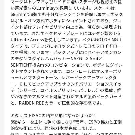
マークはトップおよびサイドに暗いステージも視認性の良
い蓄光素材のLuminlayを採用しています。スケールは
686mmで8弦でも十分なテンションを確保します。ネック
はボルトオン方式でボディにジョイントされており、ジョ
イント部はプレイヤビリティ向上の為、滑らかに処理され
ています。またネックセットプレートにはチタン製のT-6
Ultimate Accessを使用しています。ペグはGOTOH MG-T
タイプで、ブリッジにはロック式トレモロのフロイドロー
ズを搭載しています。ピックアップにはセイモアダンカン
のモダンスタイルハムバッカーNAZGL-8 Amtと
SENTIENT-8 Amtのコンビネーションで、ボディにダイレ
クトマウントされています。コントロールはマスターボリ
ュームとマスタートーン、レバーピックアップセレクタ
ー、そしてピックアップのサウンドバリエーションスイッ
チ（シリーズ、コイルスプリット、パラレル）の構成。鮮
やかな赤でアルマイト処理されたアルミ製のピックガード
と、RAIDEN REDカラーが圧倒的な存在感です。
ギタリストISAOの精神が形になったようだ！
8弦ギターを主体に弾く様になり早5年、ESPの協力と圧倒
的な技術により、理想の1本が完成しました。
低音リフから高音リードまで全てのポジションでの弾きや