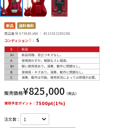
DTM オンライン納品
レコーディング機器
配信/ライブ機器
楽器アクセサリ
新品
送料無料
商品番号 679845
JAN ：
4515303290288
S
コンディション
：
中古
ヴィンテージ
¥
825,000
販売価格
（税込）
7500pt(1%)
獲得予定ポイント：
注文数：