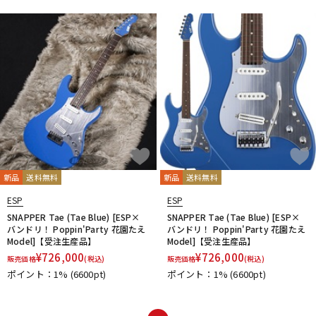
新品
送料無料
新品
送料無料
ESP
ESP
SNAPPER Tae (Tae Blue) [ESP×
SNAPPER Tae (Tae Blue) [ESP×
バンドリ！ Poppin'Party 花園たえ
バンドリ！ Poppin'Party 花園たえ
Model]【受注生産品】
Model]【受注生産品】
¥
726,000
¥
726,000
販売価格
(税込)
販売価格
(税込)
ポイント：1%
(6600pt)
ポイント：1%
(6600pt)