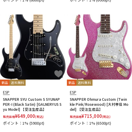
新品
送料無料
新品
送料無料
ESP
ESP
SNAPPER SYU Custom S SYUNAP
SNAPPER Ohmura Custom (Twin
PER-I (Black Satin) [GALNERYUS S
kle Pink/Rosewood) [大村孝佳 Mo
yu Model] 【受注生産品】
del] 【受注生産品】
¥
649,000
¥
715,000
販売価格
(税込)
販売価格
(税込)
ポイント：1%
(5900pt)
ポイント：1%
(6500pt)