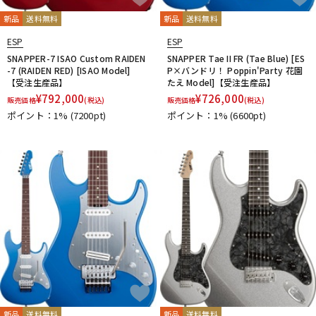
新品
送料無料
新品
送料無料
ESP
ESP
SNAPPER-7 ISAO Custom RAIDEN
SNAPPER Tae II FR (Tae Blue) [ES
-7 (RAIDEN RED) [ISAO Model]
P×バンドリ！ Poppin'Party 花園
【受注生産品】
たえ Model]【受注生産品】
¥
792,000
¥
726,000
販売価格
(税込)
販売価格
(税込)
ポイント：1%
(7200pt)
ポイント：1%
(6600pt)
新品
送料無料
新品
送料無料