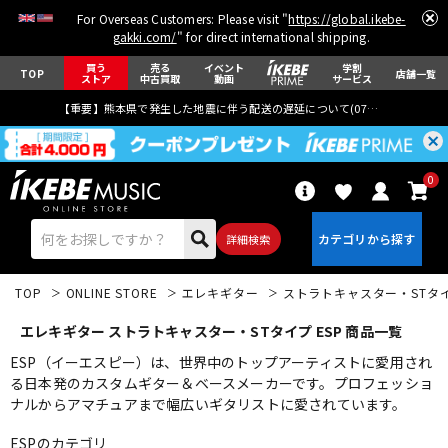
For Overseas Customers: Please visit "
https://global.ikebe-
gakki.com/
" for direct international shipping.
買う
売る
イベント
学割
TOP
店舗一覧
ストア
中古買取
動画
サービス
【重要】熊本県で発生した地震に伴う配送の遅延について(
07月29日
更新)
0
詳細検索
TOP
ONLINE STORE
エレキギター
ストラトキャスター・STタ
エレキギター ストラトキャスター・STタイプ ESP 商品一覧
ESP（イーエスピー）は、世界中のトップアーティストに愛用され
る日本発のカスタムギター＆ベースメーカーです。プロフェッショ
ナルからアマチュアまで幅広いギタリストに愛されています。
エレキギター
アコギ/エレアコ
ESPのカテゴリ