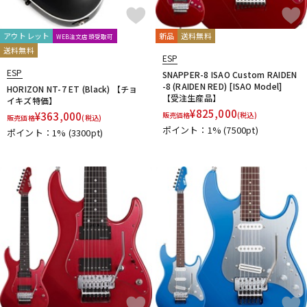
アウトレット
新品
送料無料
WEB注文店頭受取可
送料無料
ESP
ESP
SNAPPER-8 ISAO Custom RAIDEN
-8 (RAIDEN RED) [ISAO Model]
HORIZON NT-7 ET (Black) 【チョ
【受注生産品】
イキズ特価】
¥
825,000
¥
363,000
販売価格
(税込)
販売価格
(税込)
ポイント：1%
(7500pt)
ポイント：1%
(3300pt)