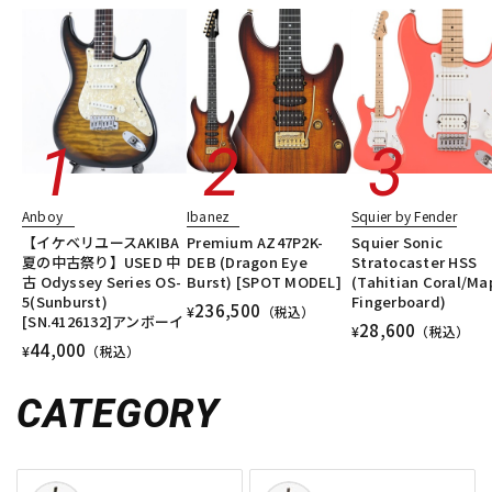
Anboy
Ibanez
Squier by Fender
【イケベリユースAKIBA
Premium AZ47P2K-
Squier Sonic
夏の中古祭り】USED 中
DEB (Dragon Eye
Stratocaster HSS
古 Odyssey Series OS-
Burst) [SPOT MODEL]
(Tahitian Coral/Ma
5(Sunburst)
Fingerboard)
236,500
¥
（税込）
[SN.4126132]アンボーイ
28,600
¥
（税込）
44,000
¥
（税込）
CATEGORY