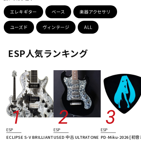
ベース
ウクレレ
エレキギター
ベース
楽器アクセサリ
ユーズド
ヴィンテージ
ALL
ドラム
パーカッション
ESP人気ランキング
キーボード
電子ピアノ
管楽器
その他楽器
アンプ
エフェクター
DJ機器
DTM
ESP
ESP
ESP
ECLIPSE S-V BRILLIANT
USED 中古 ULTRATONE
PD-Miku-2026 [初