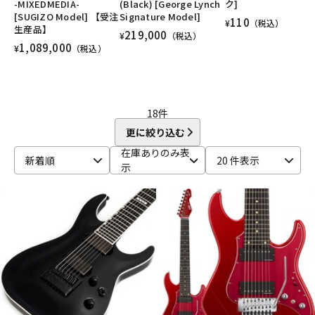
-MIXEDMEDIA-
(Black) [George Lynch
ク]
DTM オンライン納品
レコーディング機器
[SUGIZO Model] 【受注
Signature Model]
110
¥
（税込）
生産品】
219,000
¥
（税込）
1,089,000
¥
（税込）
配信/ライブ機器
楽器アクセサリ
中古
ヴィンテージ
18
件
更に絞り込む
在庫ありのみ表
新着順
20 件表示
示