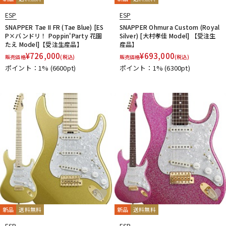
ESP
ESP
SNAPPER Tae II FR (Tae Blue) [ES
SNAPPER Ohmura Custom (Royal
P×バンドリ！ Poppin'Party 花園
Silver) [大村孝佳 Model] 【受注生
たえ Model]【受注生産品】
産品】
¥
726,000
¥
693,000
販売価格
(税込)
販売価格
(税込)
ポイント：1%
(6600pt)
ポイント：1%
(6300pt)
新品
送料無料
新品
送料無料
ESP
ESP