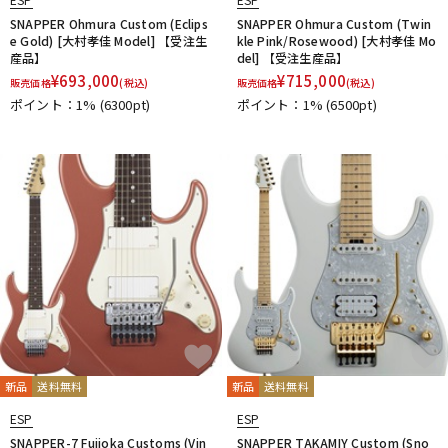
SNAPPER Ohmura Custom (Eclips
SNAPPER Ohmura Custom (Twin
e Gold) [大村孝佳 Model] 【受注生
kle Pink/Rosewood) [大村孝佳 Mo
産品】
del] 【受注生産品】
¥
693,000
¥
715,000
販売価格
(税込)
販売価格
(税込)
ポイント：1%
(6300pt)
ポイント：1%
(6500pt)
新品
送料無料
新品
送料無料
ESP
ESP
SNAPPER-7 Fujioka Customs (Vin
SNAPPER TAKAMIY Custom (Sno