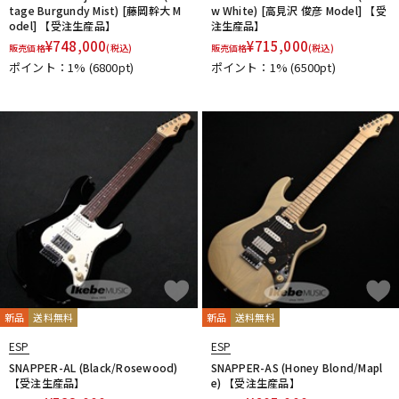
tage Burgundy Mist) [藤岡幹大 M
w White) [高見沢 俊彦 Model] 【受
odel] 【受注生産品】
注生産品】
¥
748,000
¥
715,000
販売価格
(税込)
販売価格
(税込)
ポイント：1%
(6800pt)
ポイント：1%
(6500pt)
新品
送料無料
新品
送料無料
ESP
ESP
SNAPPER-AL (Black/Rosewood)
SNAPPER-AS (Honey Blond/Mapl
【受注生産品】
e) 【受注生産品】