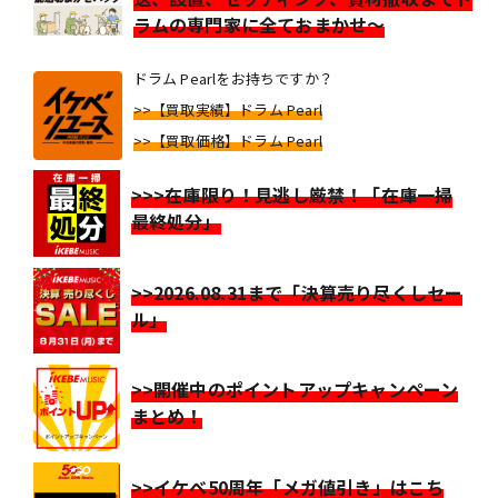
ラムの専門家に全ておまかせ～
ドラム Pearlをお持ちですか？
>>【買取実績】ドラム Pearl
>>【買取価格】ドラム Pearl
>>>在庫限り！見逃し厳禁！「在庫一掃
最終処分」
>>2026.08.31まで「決算売り尽くしセー
ル」
>>開催中のポイントアップキャンペーン
まとめ！
>>イケベ50周年「メガ値引き」はこち