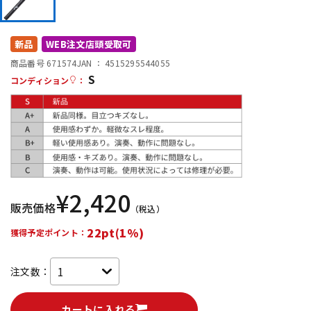
DTM オンライン納品
レコーディング機器
新品
WEB注文店頭受取可
配信/ライブ機器
楽器アクセサリ
商品番号 671574
JAN ：
4515295544055
S
コンディション
：
中古
ヴィンテージ
¥
2,420
販売価格
（税込）
22pt(1%)
獲得予定ポイント：
注文数：
カートに入れる