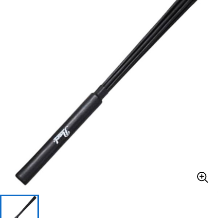
ベース
ウクレレ
ドラム
パーカッション
キーボード
電子ピアノ
管楽器
その他楽器
アンプ
エフェクター
DJ機器
DTM