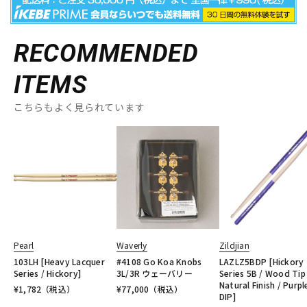
RECOMMENDED
ITEMS
こちらもよく見られています
Pearl
Waverly
Zildjian
103LH [Heavy Lacquer
#4108 Go Koa Knobs
LAZLZ5BDP [Hickory
Series / Hickory]
3L/3R ウェーバリー
Series 5B / Wood Tip
Natural Finish / Purpl
¥
1,782
（税込）
¥
77,000
（税込）
DIP]