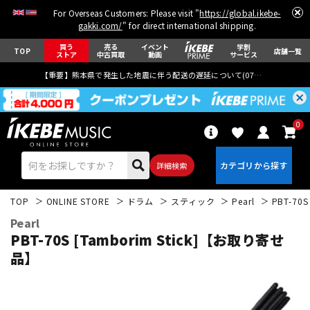
For Overseas Customers: Please visit "
https://global.ikebe-
gakki.com/
" for direct international shipping.
買う
売る
イベント
学割
TOP
店舗一覧
ストア
中古買取
動画
サービス
【重要】熊本県で発生した地震に伴う配送の遅延について(
07月29日
更新)
0
詳細検索
TOP
ONLINE STORE
ドラム
スティック
Pearl
PBT-70
Pearl
PBT-70S [Tamborim Stick]【お取り寄せ
品】
エレキギター
アコギ/エレアコ