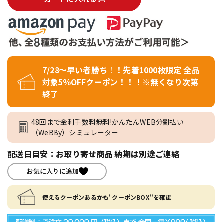
7/28～早い者勝ち！！先着1000枚限定 全品
対象5％OFFクーポン！！！※無くなり次第
終了
48回まで金利手数料無料!かんたんWEB分割払い
（WeBBy）シミュレーター
配送日目安：お取り寄せ商品 納期は別途ご連絡
お気に入りに追加
使えるクーポンあるかも"クーポンBOX"を確認