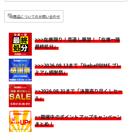
商品についてのお問い合わせ
>>>在庫限り！見逃し厳禁！「在庫一掃
最終処分」
>>>2026.08.13まで「IkebePRIME プレ
ミアム感謝祭」
>>2026.08.31まで「決算売り尽くしセー
ル」
>>開催中のポイントアップキャンペーン
まとめ！