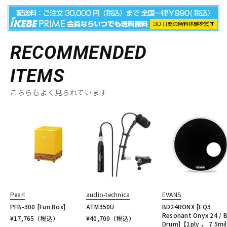
RECOMMENDED
ITEMS
こちらもよく見られています
Pearl
audio-technica
EVANS
PFB-300 [Fun Box]
ATM350U
BD24RONX [EQ3
Resonant Onyx 24 / 
¥
17,765
（税込）
¥
40,700
（税込）
Drum]【1ply ， 7.5mil