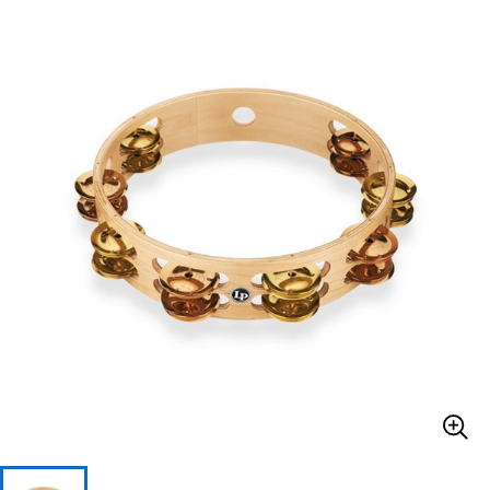
ベース
ウクレレ
ドラム
パーカッション
キーボード
電子ピアノ
管楽器
その他楽器
アンプ
エフェクター
DJ機器
DTM