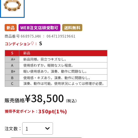
DTM オンライン納品
レコーディング機器
配信/ライブ機器
楽器アクセサリ
新品
WEB注文店頭受取可
送料無料
商品番号 668975
JAN ：
0647139519661
S
コンディション
：
中古
ヴィンテージ
¥
38,500
販売価格
（税込）
350pt(1%)
獲得予定ポイント：
注文数：