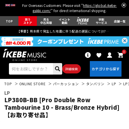
For Overseas Customers: Please visit "
https://global.ikebe-
gakki.com/
" for direct international shipping.
買う
売る
イベント
学割
TOP
店舗一覧
ストア
中古買取
動画
サービス
【重要】熊本県で発生した地震に伴う配送の遅延について(
07月29日
更新)
0
詳細検索
TOP
ONLINE STORE
パーカッション
タンバリン
LP
LP
LP
LP380B-BB [Pro Double Row
Tambourine 10 - Brass/Bronze Hybrid]
【お取り寄せ品】
エレキギター
アコギ/エレアコ