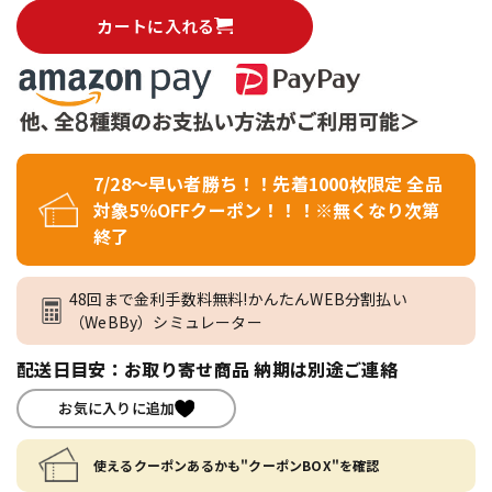
カートに入れる
7/28～早い者勝ち！！先着1000枚限定 全品
対象5％OFFクーポン！！！※無くなり次第
終了
48回まで金利手数料無料!かんたんWEB分割払い
（WeBBy）シミュレーター
配送日目安：お取り寄せ商品 納期は別途ご連絡
お気に入りに追加
使えるクーポンあるかも"クーポンBOX"を確認