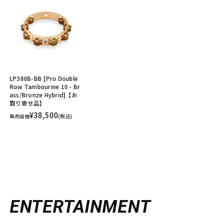
LP380B-BB [Pro Double
Row Tambourine 10 - Br
ass/Bronze Hybrid]【お
取り寄せ品】
¥38,500
販売価格
(税込)
ENTERTAINMENT