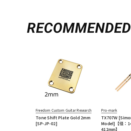
RECOMMENDE
Freedom Custom Guitar Research
Pro-mark
Tone Shift Plate Gold 2mm
TX707W [Simon
[SP-JP-02]
Model]【径：1
412mm】