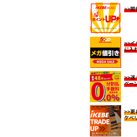
>>
>>
に入
>>
ペー
>>
ケベ