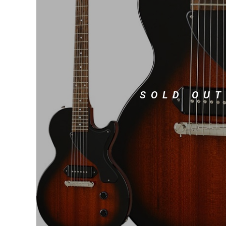
DJ機器
DTM
中古
ヴィンテー
SOLD OUT