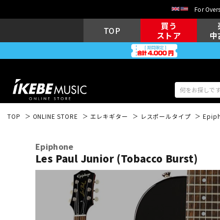
For Overs
買う
TOP
ストア
中
TOP
ONLINE STORE
エレキギター
レスポールタイプ
Epip
アコギ/エレ
エレキギター
アコ
Epiphone
Les Paul Junior (Tobacco Burst)
キーボード
電子ピアノ