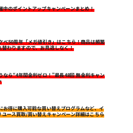
開催中のポイントアップキャンペーンまとめ！
イケベ50周年「メガ値引き」はこちら！商品は頻繁
れ替わりますので、お見逃しなく！
迷うなら“4年間金利ゼロ！”最長48回 無金利キャン
ン
更にお得に購入可能な買い替えプログラムなど、イ
リユース買取/買い替えキャンペーン詳細はこちら