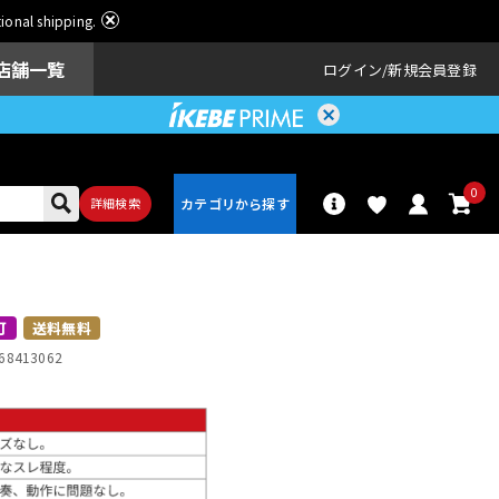
ational shipping.
店舗一覧
ログイン
新規会員登録
0
詳細検索
パーカッショ
ドラム
ン
可
送料無料
68413062
アンプ
エフェクター