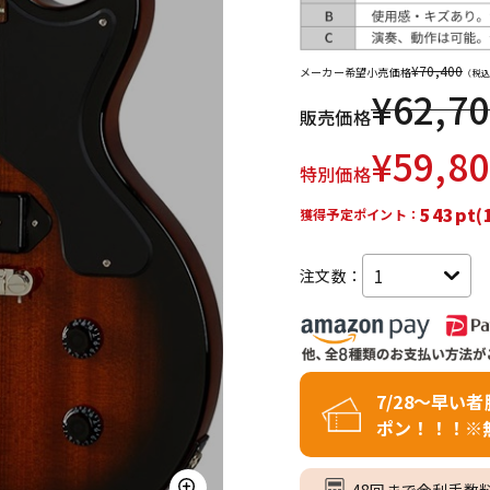
DTM オンラ
レコーディン
イン納品
グ機器
¥
70,400
メーカー希望小売価格
（税込
¥
62,7
販売価格
ジ
¥
59,8
特別価格
543pt(
獲得予定ポイント：
注文数：
7/28～早い
ポン！！！※
48回まで金利手数