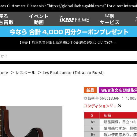
eas Customers: Please visit "
https://global.ikebe-gakki.com/
" for direct intern
売る
イベント
学割
古買取
動画
サービス
【重要】熊本県で発生した地震に伴う配送の遅延について(
07月29日
更新)
hone
レスポール
Les Paul Junior (Tobacco Burst)
ベース
ウクレレ
新品
WEB注文店頭受取
商品番号 666613
JAN ：
45805
S
コンディション
：
管楽器
その他楽器