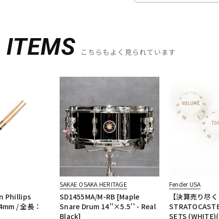
D
ITEMS
こちらもよく見られています
SAKAE OSAKA HERITAGE
Fender USA
 Phillips
SD1455MA/M-RB [Maple
【決算売り尽く
4mm / 全長：
Snare Drum 14''×5.5'' - Real
STRATOCASTE
Black]
SETS (WHITE)