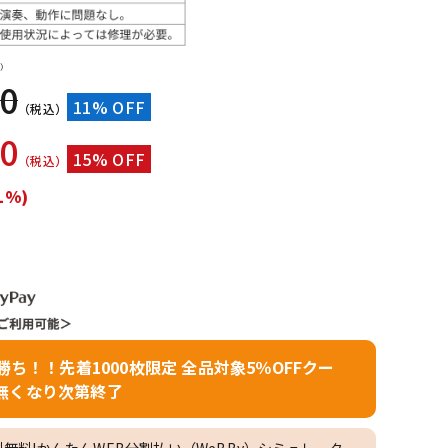
配信/ライブ
楽器アクセサ
機器
リ
）
00
11% OFF
（税込）
00
15% OFF
（税込）
1%)
者勝ち！！先着1000枚限定 全品対象5％OFFクー
無くなり次第終了
料無料!かんたんWEB分割払い（WeBBy）シミュレーター