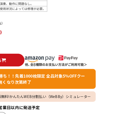
配信/ライブ
楽器アクセサ
機器
リ
込）
)
る
者勝ち！！先着1000枚限定 全品対象5％OFFクー
無くなり次第終了
料無料!かんたんWEB分割払い（WeBBy）シミュレーター
営業日以内に発送予定