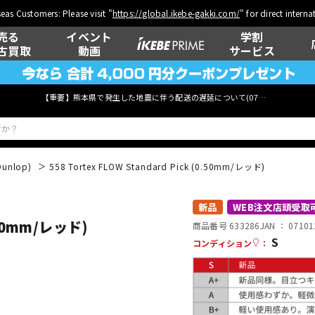
eas Customers: Please visit "
https://global.ikebe-gakki.com/
" for direct intern
売る
イベント
学割
古買取
動画
サービス
【重要】熊本県で発生した地震に伴う配送の遅延について(
07月29日
更新)
Dunlop)
558 Tortex FLOW Standard Pick (0.50mm/レッド)
ベース
ウクレレ
新品
WEB注文店頭受取
0.50mm/レッド)
商品番号 633286
JAN ：
07101
S
コンディション
：
管楽器
その他楽器