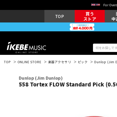
For Overs
買う
TOP
ストア
中
TOP
ONLINE STORE
楽器アクセサリ
ピック
Dunlop (Jim 
アコギ/エレ
エレキギター
アコ
Dunlop (Jim Dunlop)
558 Tortex FLOW Standard Pick (
キーボード
電子ピアノ