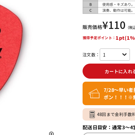
DTM オンラ
レコーディン
イン納品
グ機器
¥
110
販売価格
（税
ジ
1pt(1%
獲得予定ポイント：
注文数：
カートに入れ
7/28～早い
ポン！！！※
48回まで金利手数
配送日目安：通常3～4