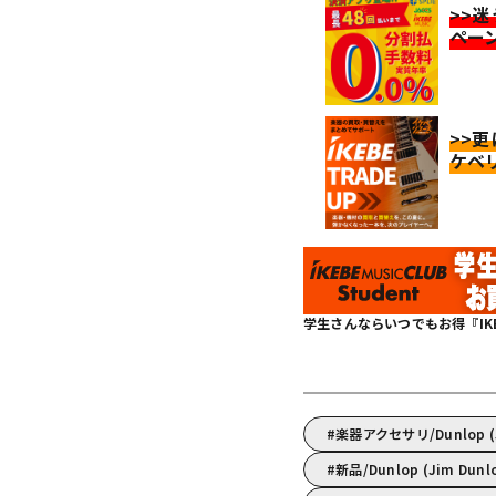
>>
ペー
>>
ケベ
学生さんならいつでもお得『IKEBE 
楽器アクセサリ/Dunlop 
新品/Dunlop (Jim Dun