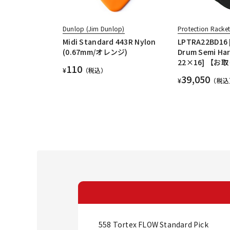
Dunlop (Jim Dunlop)
Protection Racke
Midi Standard 443R Nylon
LPTRA22BD16 
(0.67mm/オレンジ)
Drum Semi Har
22×16] 【
110
¥
（税込）
39,050
¥
（税込
558 Tortex FLOW Standard Pick