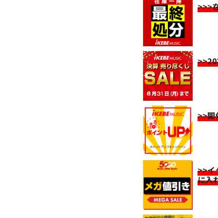
>>
>>2
>>
>>
に入