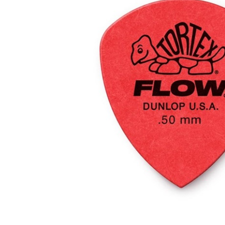
DJ機器
DTM
中古
ヴィンテー