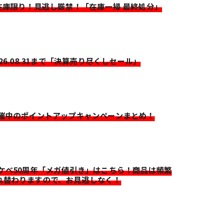
>在庫限り！見逃し厳禁！「在庫一掃 最終処分」
026.08.31まで「決算売り尽くしセール」
開催中のポイントアップキャンペーンまとめ！
イケベ50周年「メガ値引き」はこちら！商品は頻繁
れ替わりますので、お見逃しなく！