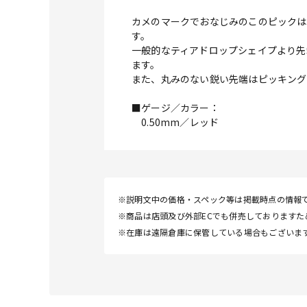
カメのマークでおなじみのこのピックは
す。
一般的なティアドロップシェイプより先
ます。
また、丸みのない鋭い先端はピッキング
■ゲージ／カラー：
0.50mm／レッド
※説明文中の価格・スペック等は掲載時点の情報
※商品は店頭及び外部ECでも併売しております
※在庫は遠隔倉庫に保管している場合もございま