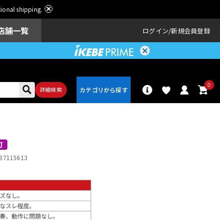
ational shipping.
店舗一覧
ログイン
新規会員登録
0
詳細検索
パーカッショ
ドラム
ン
可
37115613
アンプ
エフェクター