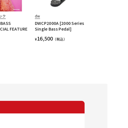
ック
dw
BASS
DWCP2000A [2000 Series
CIAL FEATURE
Single Bass Pedal]
16,500
¥
（税込）