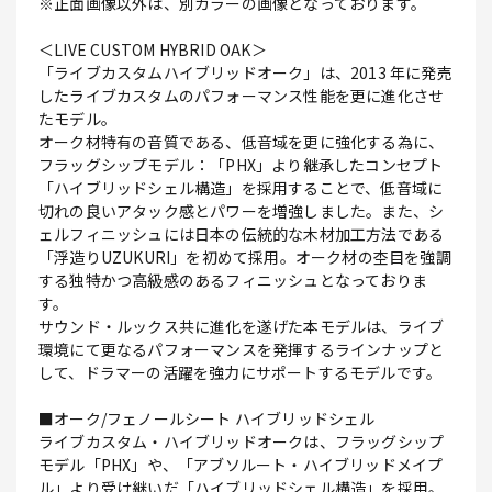
※正面画像以外は、別カラーの画像となっております。
＜LIVE CUSTOM HYBRID OAK＞
「ライブカスタムハイブリッドオーク」は、2013 年に発売
したライブカスタムのパフォーマンス性能を更に進化させ
たモデル。
オーク材特有の音質である、低音域を更に強化する為に、
フラッグシップモデル：「PHX」より継承したコンセプト
「ハイブリッドシェル構造」を採用することで、低音域に
切れの良いアタック感とパワーを増強しました。また、シ
ェルフィニッシュには日本の伝統的な木材加工方法である
「浮造りUZUKURI」を初めて採用。オーク材の杢目を強調
する独特かつ高級感のあるフィニッシュとなっておりま
す。
サウンド・ルックス共に進化を遂げた本モデルは、ライブ
環境にて更なるパフォーマンスを発揮するラインナップと
して、ドラマーの活躍を強力にサポートするモデルです。
■オーク/フェノールシート ハイブリッドシェル
ライブカスタム・ハイブリッドオークは、フラッグシップ
モデル「PHX」や、「アブソルート・ハイブリッドメイプ
ル」より受け継いだ「ハイブリッドシェル構造」を採用。