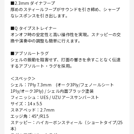
■2.3mm ダイナフープ
厚めのスティールフープがサウンドを引き締め、シャープ
なレスポンスを引き出します。
■Q タイプストレイナー
オンオフ時の安定性と高い操作性を実現。スナッピーの交
換や演奏中の調整も簡単に行えます。
■アブソルートラグ
シェルの振動を阻害せず、打面の響きを余すことなく伝達
するアブソルート・ラグを採用。
＜スペック＞
シェル：7Ply 7.3mm (オーク3Ply/フェノールシート
1Ply/オーク3Ply) / シェル内面ブラック塗装
フィニッシュ：UES / UZU アースサンバースト
サイズ：14 x 5.5
スネアベッド：2.7mm
エッジ角：45°/R1.5
スナッピー：ハイカーボンスティール（ショートタイプ/25
本）