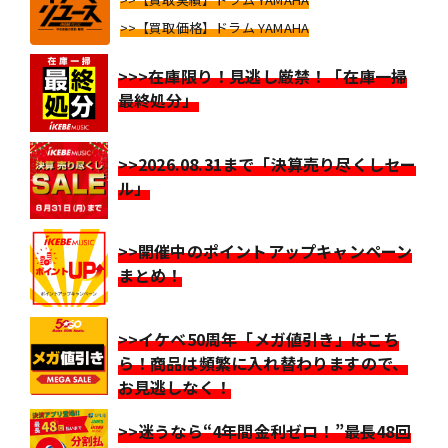
>>【買取価格】ドラム YAMAHA
>>>在庫限り！見逃し厳禁！「在庫一掃
最終処分」
>>2026.08.31まで「決算売り尽くしセー
ル」
>>開催中のポイントアップキャンペーン
まとめ！
>>イケベ50周年「メガ値引き」はこち
ら！商品は頻繁に入れ替わりますので、
お見逃しなく！
>>迷うなら“4年間金利ゼロ！”最長48回