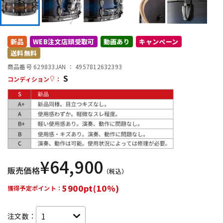
DTM オンライン納品
レコーディング機器
新品
WEB注文店頭受取可
動画あり
キャンペーン
配信/ライブ機器
楽器アクセサリ
送料無料
商品番号 629833
JAN ：
4957812632393
S
中古
ヴィンテージ
コンディション
：
¥
64,900
販売価格
（税込）
5900pt(10%)
獲得予定ポイント：
注文数：