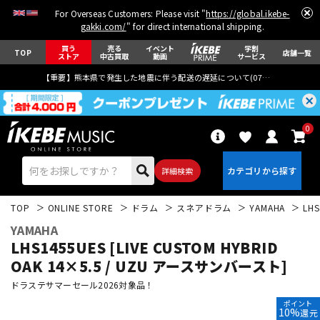
For Overseas Customers: Please visit "
https://global.ikebe-
gakki.com/
" for direct international shipping.
買う
売る
イベント
学割
TOP
店舗一覧
ストア
中古買取
動画
サービス
【重要】熊本県で発生した地震に伴う配送の遅延について(
07月29日
更新)
0
詳細検索
TOP
ONLINE STORE
ドラム
スネアドラム
YAMAHA
LH
YAMAHA
LHS1455UES [LIVE CUSTOM HYBRID
OAK 14×5.5 / UZU アースサンバースト]
ドラステサマーセール2026対象品！
エレキギター
アコギ/エレアコ
ポイント
10%
還元