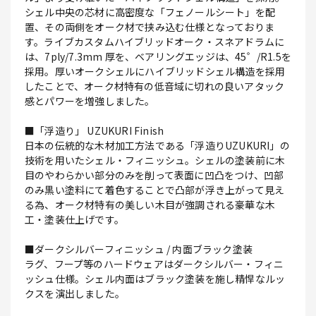
シェル中央の芯材に高密度な「フェノールシート」を配
置、その両側をオーク材で挟み込む仕様となっておりま
す。ライブカスタムハイブリッドオーク・スネアドラムに
は、7ply/7.3mm 厚を、ベアリングエッジは、45゜/R1.5を
採用。厚いオークシェルにハイブリッドシェル構造を採用
したことで、オーク材特有の低音域に切れの良いアタック
感とパワーを増強しました。
■「浮造り」 UZUKURI Finish
日本の伝統的な木材加工方法である「浮造りUZUKURI」の
技術を用いたシェル・フィニッシュ。シェルの塗装前に木
目のやわらかい部分のみを削って表面に凹凸をつけ、凹部
のみ黒い塗料にて着色することで凸部が浮き上がって見え
る為、オーク材特有の美しい木目が強調される豪華な木
工・塗装仕上げです。
■ダークシルバーフィニッシュ / 内面ブラック塗装
ラグ、フープ等のハードウェアはダークシルバー・フィニ
ッシュ仕様。シェル内面はブラック塗装を施し精悍なルッ
クスを演出しました。