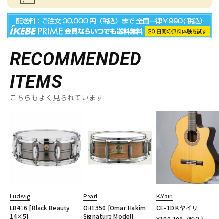
RECOMMENDED
ITEMS
こちらもよく見られています
Ludwig
Pearl
K.Yairi
LB416 [Black Beauty
OH1350 [Omar Hakim
CE-1D Kヤイリ
14×5]
Signature Model]
¥
188,100
（税込）