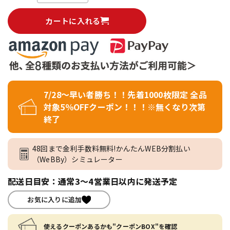
カートに入れる
7/28～早い者勝ち！！先着1000枚限定 全品
対象5％OFFクーポン！！！※無くなり次第
終了
48回まで金利手数料無料!かんたんWEB分割払い
（WeBBy）シミュレーター
配送日目安：通常3～4営業日以内に発送予定
お気に入りに追加
使えるクーポンあるかも"クーポンBOX"を確認