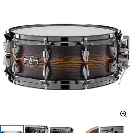
ベース
ウクレレ
ドラム
パーカッション
キーボード
電子ピアノ
管楽器
その他楽器
アンプ
エフェクター
DJ機器
DTM