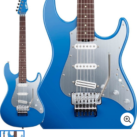
ベース
ウクレレ
ドラム
パーカッション
キーボード
電子ピアノ
管楽器
その他楽器
アンプ
エフェクター
DJ機器
DTM