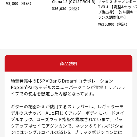
China 18 [CC18TRCH-B]
サックス キャノンボー
¥
8,800
（税込）
TVR-L 【調整&セット
¥
36,630
（税込）
プ後出荷】【5年間キ
ランス調整無料】
¥
635,800
（税込）
商品説明
絶賛発売中のESP×BanG Dream! コラボレーション
Poppin’Partyモデルのニューバージョンが登場！リアルラ
イブでの使用を想定した内容となってます。
ギターの花園たえが使用するスナッパーは、レギュラーモ
デルのスナッパーALと同じくアルダーボディにハードメイ
プルネック、ローズウッド指板で構成されています。ピッ
クアップはセイモアダンカンで、ネック＆ミドルポジショ
ンにはシングルコイルのSSL-6、ブリッジポジションには