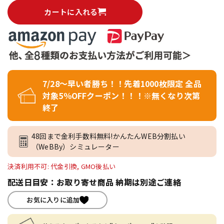
カートに入れる
7/28～早い者勝ち！！先着1000枚限定 全品
対象5％OFFクーポン！！！※無くなり次第
終了
48回まで金利手数料無料!かんたんWEB分割払い
（WeBBy）シミュレーター
決済利用不可: 代金引換, GMO後払い
配送日目安：お取り寄せ商品 納期は別途ご連絡
お気に入りに追加