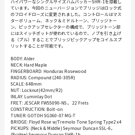
ハイパワーなシングルサイズハムバッカーSHR-1を搭載し
ています。今回のニューバージョンでブリッジはロック式
のフロイドローズに変更されました。コントロールはマス
ターボリューム、ネック＆ミドルトーン、ブリッジトー
ン、ピックアップセレクターの構成で、ブリッジトーン部
にはスイッチポットが使われているので、ノブを引き上げ
る（プル）することでブリッジピックアップをコイルスプ
リットすることが可能です。
BODY: Alder
NECK: Hard Maple
FINGERBOARD: Honduras Rosewood
RADIUS: Compound (240-305R)
SCALE: 648mm
NUT: Locknut(42mm/R2)
INLAY: Luminlay Dot
FRET: JESCAR FW55090-NS， 22 Frets
CONSTRUCTION: Bolt-on
TUNER: GOTOH SG360-07 MG-T
BRIDGE: Floyd Rose w/Tremolo Tone Spring Type2 x4
PICKUPS: (Neck & Middle) Seymour Duncan SSL-6，
(Bridge) Seymour Duncan SHR-1b