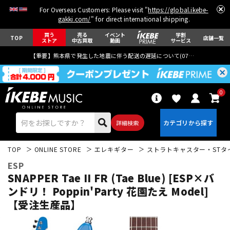
For Overseas Customers: Please visit "
https://global.ikebe-
gakki.com/
" for direct international shipping.
買う
売る
イベント
学割
TOP
店舗一覧
ストア
中古買取
動画
サービス
【重要】熊本県で発生した地震に伴う配送の遅延について(
07月29日
更新)
0
詳細検索
TOP
ONLINE STORE
エレキギター
ストラトキャスター・STタ
ESP
SNAPPER Tae II FR (Tae Blue) [ESP×バ
ンドリ！ Poppin'Party 花園たえ Model]
【受注生産品】
エレキギター
アコギ/エレアコ