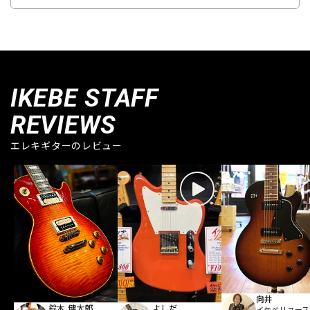
IKEBE STAFF
REVIEWS
エレキギターのレビュー
向井
鈴木 健太郎
よしだ
イケベリユース