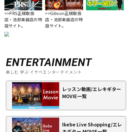
>>PRS正規取扱
>>Gibson正規取扱
店・池部楽器店の特
店・池部楽器店の特
設サイト。
設サイト。
ENTERTAINMENT
楽しむ 学ぶ イケベエンターテイメント
レッスン動画/エレキギター
MOVIE一覧
Ikebe Live Shopping/エレ
キギター MOVIE一覧