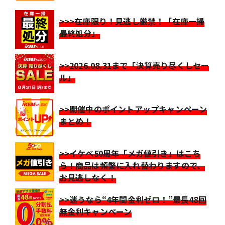
>>>在庫限り！見逃し厳禁！「在庫一掃
最終処分」
>>2026.08.31まで「決算売り尽くしセー
ル」
>>開催中のポイントアップキャンペーン
まとめ！
>>イケベ50周年「メガ値引き」はこち
ら！商品は頻繁に入れ替わりますので、
お見逃しなく！
>>迷うなら“4年間金利ゼロ！”最長48回
無金利キャンペーン