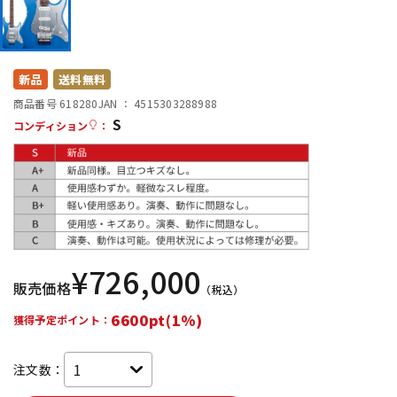
DTM オンライン納品
レコーディング機器
配信/ライブ機器
楽器アクセサリ
新品
送料無料
商品番号 618280
JAN ：
4515303288988
S
コンディション
：
中古
ヴィンテージ
¥
726,000
販売価格
（税込）
6600pt(1%)
獲得予定ポイント：
注文数：