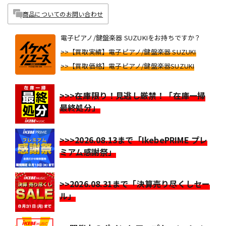
商品についてのお問い合わせ
電子ピアノ/鍵盤楽器 SUZUKIをお持ちですか？
>>【買取実績】電子ピアノ/鍵盤楽器 SUZUKI
>>【買取価格】電子ピアノ/鍵盤楽器SUZUKI
>>>在庫限り！見逃し厳禁！「在庫一掃
最終処分」
>>>2026.08.13まで「IkebePRIME プレ
ミアム感謝祭」
>>2026.08.31まで「決算売り尽くしセー
ル」