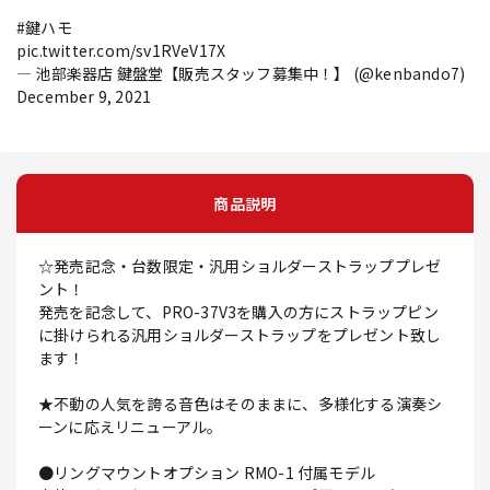
#鍵ハモ
pic.twitter.com/sv1RVeV17X
— 池部楽器店 鍵盤堂【販売スタッフ募集中！】 (@kenbando7)
December 9, 2021
商品説明
☆発売記念・台数限定・汎用ショルダーストラッププレゼ
ント！
発売を記念して、PRO-37V3を購入の方にストラップピン
に掛けられる汎用ショルダーストラップをプレゼント致し
ます！
★不動の人気を誇る音色はそのままに、多様化する演奏シ
ーンに応えリニューアル。
●リングマウントオプション RMO-1 付属モデル