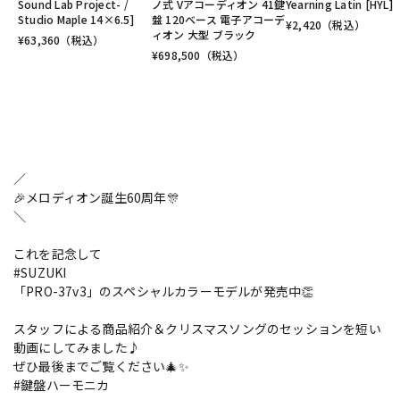
Sound Lab Project- /
ノ式 Vアコーディオン 41鍵
Yearning Latin [HYL]
Studio Maple 14×6.5]
盤 120ベース 電子アコーデ
¥
2,420
（税込）
ィオン 大型 ブラック
¥
63,360
（税込）
¥
698,500
（税込）
／
🎉メロディオン誕生60周年🎊
＼
これを記念して
#SUZUKI
「PRO-37v3」のスペシャルカラーモデルが発売中👏
スタッフによる商品紹介＆クリスマスソングのセッションを短い
動画にしてみました♪
ぜひ最後までご覧ください🎄✨
#鍵盤ハーモニカ