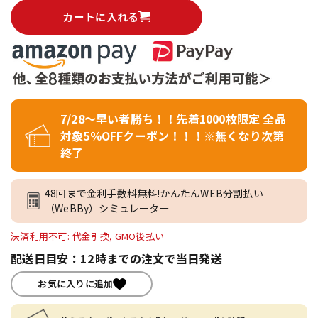
カートに入れる
7/28～早い者勝ち！！先着1000枚限定 全品
対象5％OFFクーポン！！！※無くなり次第
終了
48回まで金利手数料無料!かんたんWEB分割払い
（WeBBy）シミュレーター
決済利用不可: 代金引換, GMO後払い
配送日目安：12時までの注文で当日発送
お気に入りに追加