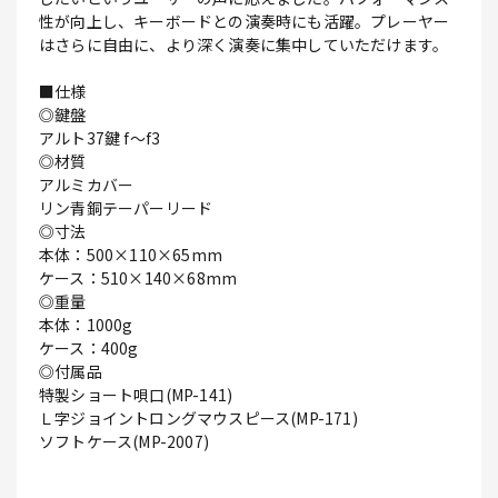
性が向上し、キーボードとの演奏時にも活躍。プレーヤー
はさらに自由に、より深く演奏に集中していただけます。
■仕様
◎鍵盤
アルト37鍵 f～f3
◎材質
アルミカバー
リン青銅テーパーリード
◎寸法
本体：500×110×65mm
ケース：510×140×68mm
◎重量
本体：1000g
ケース：400g
◎付属品
特製ショート唄口(MP-141)
Ｌ字ジョイントロングマウスピース(MP-171)
ソフトケース(MP-2007)