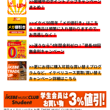
>>開催中のポイントアップキャンペーン
まとめ！
>>イケベ50周年「メガ値引き」はこち
ら！商品は頻繁に入れ替わりますので、
お見逃しなく！
>>迷うなら“4年間金利ゼロ！”最長48回
無金利キャンペーン
>>更にお得に購入可能な買い替えプログ
ラムなど、イケベリユース買取/買い替え
キャンペーン詳細はこちら
学生さんならいつでもお得『IKEBE MUSIC CLUB Student』