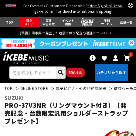
For Overseas Customers: Please visit "
https://global.ikebe-
gakki.com/
" for direct international shipping.
買う
売る
イベント
学割
TOP
店舗一覧
ストア
中古買取
動画
サービス
【重要】熊本県で発生した地震に伴う配送の遅延について(
07月29日
更新)
0
詳細検索
TOP
ONLINE STORE
電子ピアノ・その他鍵盤楽器
鍵盤ハーモ
SUZUKI
PRO-37V3NR（リングマウント付き）【発
売記念・台数限定汎用ショルダーストラップ
プレゼント】
エレキギター
アコギ/エレアコ