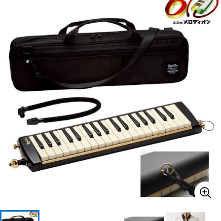
ベース
ウクレレ
ドラム
パーカッション
キーボード
電子ピアノ
管楽器
その他楽器
アンプ
エフェクター
DJ機器
DTM