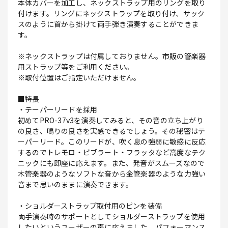
本体カバーを加工し、ネックストラップ用のリングを取り
付けます。リングにネックストラップを取り付け、サック
スのように首から掛けて両手弾き演奏することができま
す。
※ネックストラップは付属しておりません。市販の管楽器
用ストラップ等をご利用ください。
※取付位置はご指定いただけません。
■特長
・テーパーリードを採用
初めてPRO-37v3を演奏してみると、その音の立ち上がり
の良さ、鳴りの良さを実感できるでしょう。その秘密はテ
ーパーリード。このリードが、吹く息の強弱に敏感に反応
するのでトレモロ・ビブラート・フラッタなど高度なテク
ニックにも即座に応えます。また、発音がスムーズなので
木管楽器のようなソフトな音から金管楽器のような力強い
音まで思いのままに演奏できます。
・ショルダーストラップ取付用のピンを装備
両手演奏時のサポートとしてショルダーストラップを使用
したいというユーザーの声に応えました。パフォーマンス