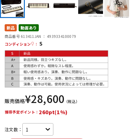
DTM オンライン納品
レコーディング機器
配信/ライブ機器
楽器アクセサリ
新品
動画あり
商品番号 613411
JAN ：
4939334100079
S
コンディション
：
中古
ヴィンテージ
¥
28,600
販売価格
（税込）
260pt(1%)
獲得予定ポイント：
注文数：