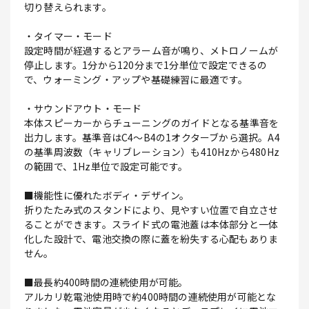
切り替えられます。
・タイマー・モード
設定時間が経過するとアラーム音が鳴り、メトロノームが
停止します。1分から120分まで1分単位で設定できるの
で、ウォーミング・アップや基礎練習に最適です。
・サウンドアウト・モード
本体スピーカーからチューニングのガイドとなる基準音を
出力します。基準音はC4～B4の1オクターブから選択。A4
の基準周波数（キャリブレーション）も410Hzから480Hz
の範囲で、1Hz単位で設定可能です。
■機能性に優れたボディ・デザイン。
折りたたみ式のスタンドにより、見やすい位置で自立させ
ることができます。スライド式の電池蓋は本体部分と一体
化した設計で、電池交換の際に蓋を紛失する心配もありま
せん。
■最長約400時間の連続使用が可能。
アルカリ乾電池使用時で約400時間の連続使用が可能とな