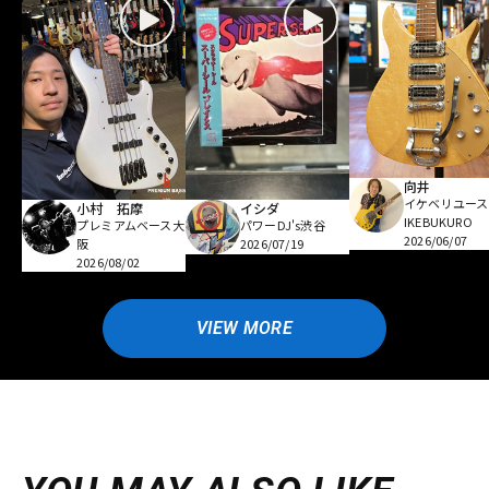
向井
イケベリユース
小村 拓摩
イシダ
IKEBUKURO
プレミアムベース大
パワーDJ's渋谷
2026/06/07
阪
2026/07/19
2026/08/02
VIEW MORE