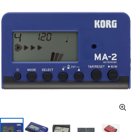
ベース
ウクレレ
ドラム
パーカッション
キーボード
電子ピアノ
管楽器
その他楽器
アンプ
エフェクター
DJ機器
DTM