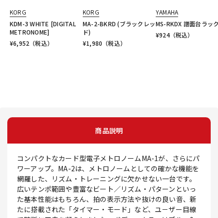
KORG
KORG
YAMAHA
KDM-3 WHITE [DIGITAL
MA-2-BKRD (ブラックレッ
MS-RKDX 譜面台ラッ
METRONOME]
ド)
¥
924
（税込）
¥
6,952
（税込）
¥
1,980
（税込）
商品説明
コンパクトなカード型電子メトロノームMA-1が、さらにパ
ワーアップ。MA-2は、メトロノームとしての確かな機能を
網羅した、リズム・トレーニングに欠かせない一台です。
広いテンポ範囲や豊富なビート／リズム・パターンといっ
た基本性能はもちろん、拍の表示方法や抜けの良い音、新
たに搭載された「タイマー・モード」など、ユ－ザー目線