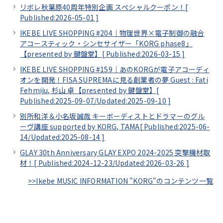
リボレ秋葉原40周年特別企画 スぺシャルクーポン！[
Published:2026-05-01
]
IKEBE LIVE SHOPPING #204｜物理世界×電子制御の融合
アコースティック・シンセサイザー「KORG phase8」
【presented by 鍵盤堂】[
Published:2026-03-15
]
IKEBE LIVE SHOPPING #159｜あのKORGが電子アコーディ
オンを開発！FISA SUPREMAに見る創業者の夢 Guest : Fati
Fehmiju, 杉山 卓【presented by 鍵盤堂】[
Published:2025-09-07/
Updated:2025-09-10
]
別所和洋＆小名坂誠哉 キーボーディストとドラマーのグル
ーヴ講座 supported by KORG, TAMA[
Published:2025-06-
14/
Updated:2025-08-14
]
GLAY 30th Anniversary GLAY EXPO 2024-2025 突撃機材取
材！[
Published:2024-12-23/
Updated:2026-03-26
]
>>Ikebe MUSIC INFORMATION "KORG"のコンテンツ一覧