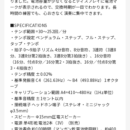
りました。電池容量が少なくなるとディスプレイに電池マ
ークが表示されるので、交換時期が一目でわかります。長
時間の練習でも、心おきなく演奏に集中できます。
■SPECIFICATIONS
・テンポ範囲 =30～252回／分
・テンポ設定 ペンデュラム・ステップ、フル・ステップ、
タップ・テンポ
・拍子 0～9拍子 リズム 4分音符、8分音符、3連符（3連8
分、3連8分第2拍抜き、3連8分第3拍抜き）、16分音符
（16分、付点8分／16分第2・3拍抜き、16分／付点8分第
3・4拍抜き）
・テンポ精度 ±0.02%
・基準発振音 C4（261.63Hz）～ B4（493.88Hz）1オクタ
ーブ
・キャリブレーション範囲 A4=410～480Hz（1Hz単位）
・基準音精度 ±1セント以内
・接続端子 ヘッドホン端子（ステレオ・ミニジャック
φ3.5mm）
・スピーカー Φ15mm圧電スピーカー
・電源 単4形乾電池2本（3V）（別売）
・電池寿命 約100時間（マンガン乾電池使用時）、約400