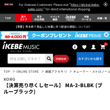
For Overseas Customers: Please visit "
https://global.ikebe-
gakki.com/
" for direct international shipping.
買う
売る
イベント
学割
TOP
店舗一覧
ストア
中古買取
動画
サービス
【重要】熊本県で発生した地震に伴う配送の遅延について(
07月29日
更新)
0
詳細検索
TOP
ONLINE STORE
楽器アクセサリ
チューナー・メトロノー
KORG
【決算売り尽くしセール】 MA-2-BLBK (ブ
ルーブラック)
エレキギター
アコギ/エレアコ