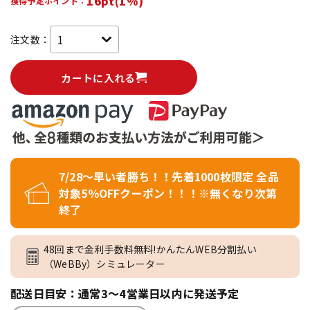
16pt(1%)
獲得予定ポイント：
注文数：
カートに入れる
7/28～早い者勝ち！！先着1000枚限定 全品
対象5％OFFクーポン！！！※無くなり次第
終了
48回まで金利手数料無料!かんたんWEB分割払い
（WeBBy）シミュレーター
配送日目安：通常3～4営業日以内に発送予定