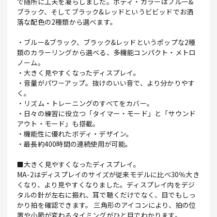
で随所に工夫を凝らしました。ボディ・カラーはブルー&
ブラック、そしてブラック&レッドというビビッドでお洒
落な配色の2種類から選べます。
・ブルー&ブラック、ブラック&レッドというポップな2種
類のカラーリングから選べる、多機能コンパクト・メトロ
ノーム。
・大きく見やすくなったディスプレイ。
・音量がパワーアップ。抜けのいい音で、より分かりやす
く。
・リズム・トレーニングのすべてをカバー。
・日々の練習に役立つ「タイマー・モード」と「サウンド
アウト・モード」も搭載。
・機能性に優れたボディ・デザイン。
・最長約400時間の連続使用が可能。
■大きく見やすくなったディスプレイ。
MA-2はディスプレイのサイズが従来モデルに比べ30％大き
くなり、より見やすくなりました。ディスプレイ内をデジ
タルの針が左右に振れ、耳で聴くだけでなく、目でもしっ
かり拍を確認できます。 三角形のアイコンにより、拍の位
置や小節が変わるタイミングがひと目でわかります。