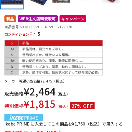
DTM オンライン納品
レコーディング機器
新品
WEB注文店頭受取可
キャンペーン
配信/ライブ機器
楽器アクセサリ
商品番号 603823
JAN ：
4959112177376
S
コンディション
：
中古
ヴィンテージ
メーカー希望小売価格
¥
2,475
（税込）
¥
2,464
販売価格
（税込）
¥
1,815
特別価格
27% OFF
（税込）
Ikebe PRIME に入会してこの商品を¥1,760（税込）で購入する