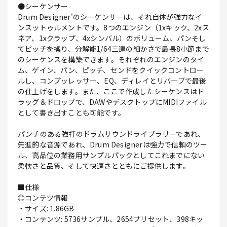
●シーケンサー
Drum Designer'のシーケンサーは、それ自体が強力なイ
ンスットゥルメントです。8つのエンジン（1xキック、2xス
ネア、1xクラップ、4xシンバル）のボリューム、パンそし
てピッチを操り、分解能1/64三連の細かさで最長8小節まで
のシーケンスを構築できます。それぞれのエンジンのタイ
ム、ゲイン、パン、ピッチ、センドをクイックコントロー
ルし、コンプッレッサー、EQ、ディレイとリバーブで最後
の仕上げをします。また、ここで作成したシーケンスはド
ラッグ＆ドロップで、DAWやデスクトップにMIDIファイル
として書き出すことも可能です。
パンチのある強打のドラムサウンドライブラリーであれ、
先進的な音源であれ、Drum Designerは強力で信頼のツー
ル、高品位の業務用サンプルパックとしてこれまでにない
柔軟さと品質、そして快適さとともにご提供します。
■仕様
◎コンテツ情報
・サイズ: 1.86GB
・コンテンツ: 5736サンプル、2654プリセット、398キッ