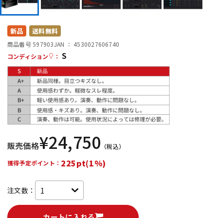
DTM オンライン納品
レコーディング機器
新品
送料無料
配信/ライブ機器
楽器アクセサリ
商品番号 597903
JAN ：
4530027606740
S
コンディション
：
中古
ヴィンテージ
¥
24,750
販売価格
（税込）
225pt(1%)
獲得予定ポイント：
注文数：
カートに入れる