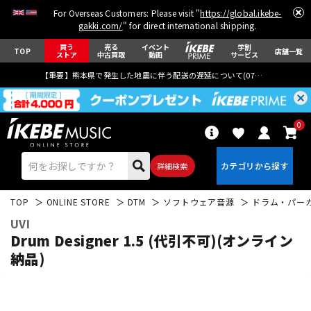
For Overseas Customers: Please visit "
https://global.ikebe-
gakki.com/
" for direct international shipping.
買う
売る
イベント
学割
TOP
店舗一覧
ストア
中古買取
動画
サービス
【重要】熊本県で発生した地震に伴う配送の遅延について(
07月29日
更新)
0
詳細検索
TOP
ONLINE STORE
DTM
ソフトウェア音源
ドラム・パー
UVI
Drum Designer 1.5 (代引不可)(オンライン
納品)
エレキギター
アコギ/エレアコ