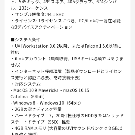
ト、545キック、499スネア、405クラップ、674シンバ
ル、133シーケンス
・サンプル解像度: 44.1 kHz
・ライセンス: 1ライセンスにつき、PC/iLokキー混在可能
な3デバイスアクティベーション
■システム条件
・UVI Workstation 3.0.2以降、またはFalcon 1.5.6以降に
対応
・iLok アカウント（無料取得、USBキーは必須ではありま
せん）
・インターネット接続環境（製品ダウンロードとライセン
ス発行と認証に必要、常時接続不要）
・対応システム:
- Mac OS 10.9 Mavericks ~ macOS 10.15
Catalina（64bit）
- Windows 8 ~ Windows 10（64bit）
・2GBの空きディスク容量
・ハードドライブ：7，200回転仕様のHDDまたはソリッド
ステートドライブ（SSD）推奨
・4GB RAMメモリ (大容量のUVIサウンドバンクは 8 GB以
上を強く推奨）