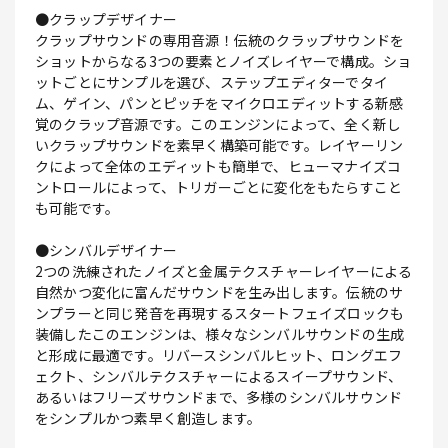
●クラップデザイナー
クラップサウンドの専用音源！伝統のクラップサウンドを
ショットからなる3つの要素とノイズレイヤーで構成。ショ
ットごとにサンプルを選び、ステップエディターでタイ
ム、ゲイン、パンとピッチをマイクロエディットする新感
覚のクラップ音源です。このエンジンによって、全く新し
いクラップサウンドを素早く構築可能です。レイヤーリン
クによって全体のエディットも簡単で、ヒューマナイズコ
ントロールによって、トリガーごとに変化をもたらすこと
も可能です。
●シンバルデザイナー
2つの洗練されたノイズと金属テクスチャーレイヤーによる
自然かつ変化に富んだサウンドを生み出します。伝統のサ
ンプラーと同じ発音を再現するスタートフェイズロックも
装備したこのエンジンは、様々なシンバルサウンドの生成
と形成に最適です。リバースシンバルヒット、ロングエフ
ェクト、シンバルテクスチャーによるスイープサウンド、
あるいはフリーズサウンドまで、多様のシンバルサウンド
をシンプルかつ素早く創造します。