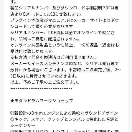
す。
製品シリアルナンバー及びダウンロード手順説明PDFは当
店よりEメールにてお知らせ致します。
プラグイン本体及びマニュアルはメーカーサイトよりダウ
ンロードして頂く必要があります。
シリアルナンバー、PDF資料は全てオンラインで納品さ
れ、品物はご自宅に配送されません。
オンライン納品製品という性質上、一切の返品・返金はお
受け付け致しかねます。
支払方法は代金引換決済はご利用頂けません。
メーカーサイトのメンテナンス時など、シリアル発行まで
数日かかる場合がございます。平常時はご決済完了後、2～
3日以内に発行させていただきます。
以上、予めご了承の上ご注文下さい。
----------------------------------
★モダンドラムワークショッップ
◎新設計のDrumエンジンによる柔軟なサウンドデザイン
◎キック、スネア、クラップとシンバルに特化した音源と
シーケンサー
◎数千におよび音色、サンプル、キットによる無限の可能