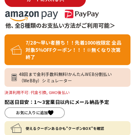
7/28～早い者勝ち！！先着1000枚限定 全品
対象5％OFFクーポン！！！※無くなり次第
終了
48回まで金利手数料無料!かんたんWEB分割払い
（WeBBy）シミュレーター
決済利用不可: 代金引換, GMO後払い
配送日目安：1～3営業日以内にメール納品予定
お気に入りに追加
使えるクーポンあるかも"クーポンBOX"を確認