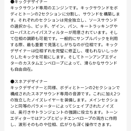
●キックデザイナー
キックサウンド専用のエンジンです。キックサウンドをボ
ディとトーンの2セクションに分割し、サウンドを構築しま
す。それぞれのセクションは完全独立し、ソースサウンド
の選択から、ピッチ、ゲイン、パン、キートラッキングや
ローパスとハイパスフィルターが用意されています。そし
て位相の調節も可能です。一般的にサンプルパックを利用
する際、最も重要で見落としがちなのが位相です。キック
デザイナーは位相ずれを完璧に修正し、埋もれないしっか
りしたキックを可能にします。そしてトーンアンプエディ
ターのカスタムエンベロープによって、滑らかなサウンド
も自由自在。
●スネアデザイナー
キックデザイナーと同様、ボディとトーンの2セクションで
構成されたスネアサウンド専用の音源です。これに加え2つ
の独立したノイズレイヤーを装備します。メインセクショ
ンと同等のパラメーターによってシェイプされたノイズ
は、奥行きやトランジェントの強調に役立ちます。トーン
エディターではアンプとピッチエンベロープの両方に作用
し、波形そのものや位相、広がりも深く操作できます。