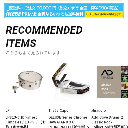
RECOMMENDED
ITEMS
こちらもよく見られています
LP
Thalia Capo
xlnaudio
LP813-C [Drumset
DELUXE Series Chrome
Addictive Drums 2:
Timbales / 13×5.5]【お
HAWAIIAN KOA
Classic Rock
取り寄せ商品】
PLUMERIA LEI [新仕様] タ
Collection(代引不可)