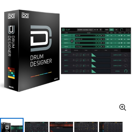
ベース
ウクレレ
ドラム
パーカッション
キーボード
電子ピアノ
管楽器
その他楽器
アンプ
エフェクター
DJ機器
DTM