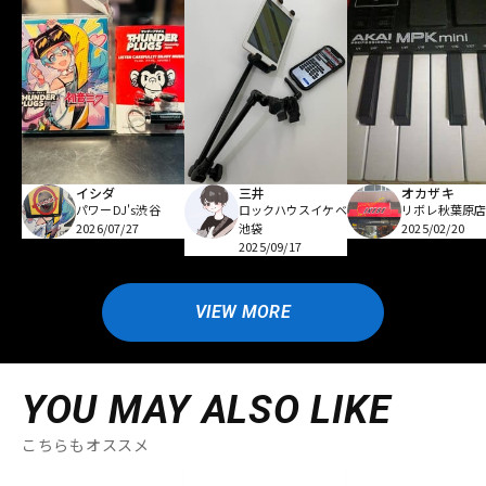
イシダ
三井
オカザキ
パワーDJ's渋谷
ロックハウスイケベ
リボレ秋葉原
2026/07/27
池袋
2025/02/20
2025/09/17
VIEW MORE
YOU MAY ALSO LIKE
こちらもオススメ