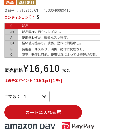
新品
送料無料
配信/ライブ機器
楽器アクセサリ
商品番号 588789
JAN ：
4533940089416
S
コンディション
：
中古
ヴィンテージ
¥
16,610
販売価格
（税込）
151pt(1%)
獲得予定ポイント：
注文数：
カートに入れる