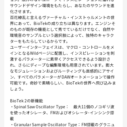
サウンドデザイン環境をもたらし、あなたのサウンドを進
化させます。
百花繚乱と言えるヴァーチャル・インストゥルメントの世
界にあって、BioTekの成り立ちは異なります。エンジンそ
のものが既存の機能として秀でているだけでなく、自然や
環境音のサンプルという選択肢によって、独特のキャラク
ターをもたらしているからです。
ユーザーインターフェイスは、マクロ・コントロールをメ
インとなるWildページに配置し、インスピレーションを刺
激するパラメーターに素早くアクセスできるよう設計さ
れ、さらにディープな編集環境も用意されています。膨大
なモジュレーションおよびルーティングも直感的にアサイ
ン、すべてのパラメーターがDAWオートメーションで操作
可能です。奇妙で素晴らしい、BioTekの世界へ飛び込みま
しょう。
BioTek 2の新機能
・Spinal Saw Oscillator Type： 最大11個のノコギリ波
を使ったオシレータ、FMおよびオシレータ･インシンク搭
載
・Granular Sample Oscillator Type：FM搭載のグラニュ