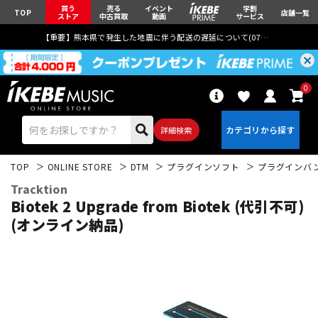
買う
売る
イベント
学割
TOP
店舗一覧
ストア
中古買取
動画
サービス
【重要】熊本県で発生した地震に伴う配送の遅延について(
07月29日
更新)
0
詳細検索
TOP
ONLINE STORE
DTM
プラグインソフト
プラグインバ
Tracktion
Biotek 2 Upgrade from Biotek (代引不可)
(オンライン納品)
エレキギター
アコギ/エレアコ
ベース
ウクレレ