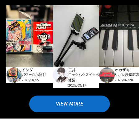
イシダ
三井
オカザキ
パワーDJ's渋谷
ロックハウスイケベ
リボレ秋葉原
2026/07/27
池袋
2025/02/20
2025/09/17
VIEW MORE