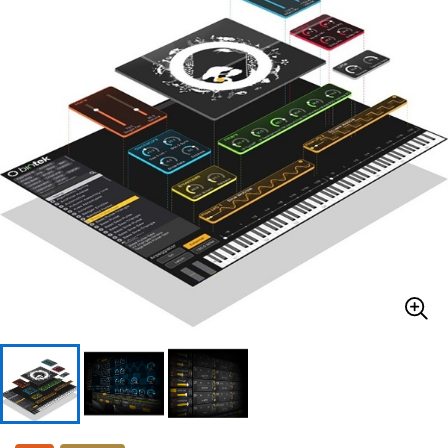
ドラム
パーカッション
キーボード
電子ピアノ
管楽器
その他楽器
アンプ
エフェクター
DJ機器
DTM
DTM オンライン納品
レコーディング機器