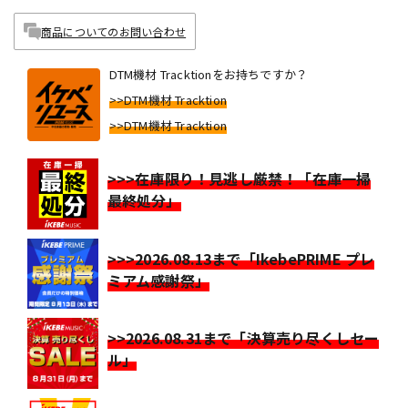
商品についてのお問い合わせ
DTM機材 Tracktionをお持ちですか？
>>DTM機材 Tracktion
>>DTM機材 Tracktion
>>>在庫限り！見逃し厳禁！「在庫一掃
最終処分」
>>>2026.08.13まで「IkebePRIME プレ
ミアム感謝祭」
>>2026.08.31まで「決算売り尽くしセー
ル」