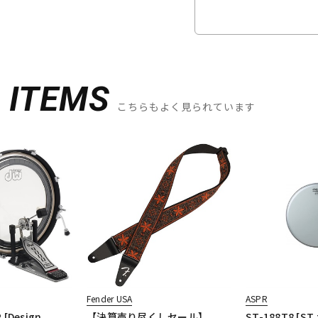
D
ITEMS
こちらもよく見られています
Fender USA
ASPR
 [Design
【決算売り尽くしセール】
ST-188T8 [ST 