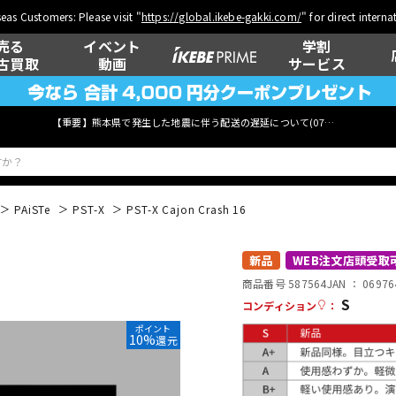
eas Customers: Please visit "
https://global.ikebe-gakki.com/
" for direct intern
売る
イベント
学割
古買取
動画
サービス
【重要】熊本県で発生した地震に伴う配送の遅延について(
07月29日
更新)
PAiSTe
PST-X
PST-X Cajon Crash 16
ベース
ウクレレ
新品
WEB注文店頭受取
商品番号 587564
JAN ：
06976
S
コンディション
：
ポイント
管楽器
その他楽器
10%
還元