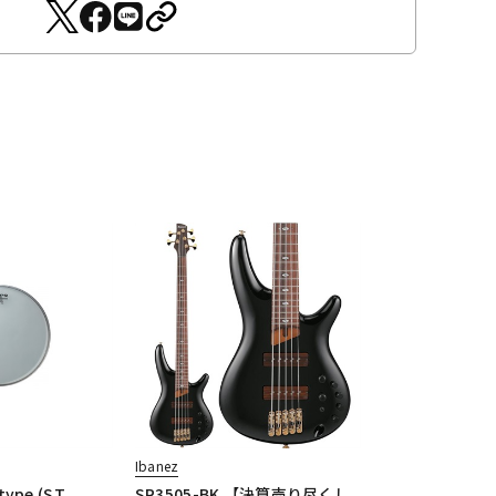
Ibanez
type (ST
SR3505-BK 【決算売り尽くし