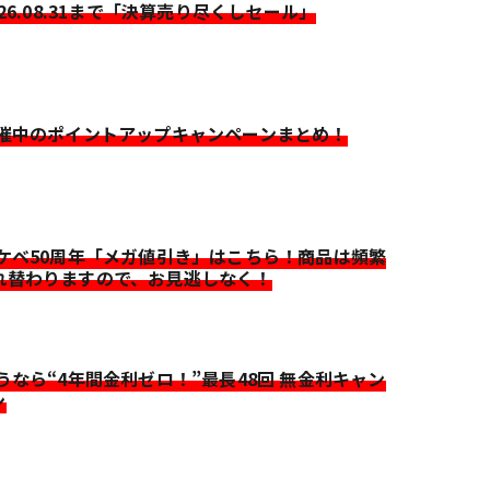
026.08.31まで「決算売り尽くしセール」
開催中のポイントアップキャンペーンまとめ！
イケベ50周年「メガ値引き」はこちら！商品は頻繁
れ替わりますので、お見逃しなく！
迷うなら“4年間金利ゼロ！”最長48回 無金利キャン
ン