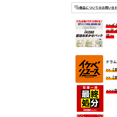
商品についてのお問い合
>>
ッテ
せ～
ドラム
>>【
>>【
>>