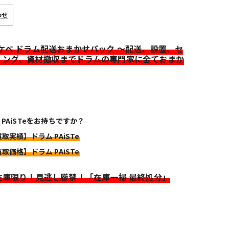
わせ
イケベ ドラム配送おまかせパック ～配送、設置、セ
ィング、資材撤収までドラムの専門家に全ておまか
 PAiSTeをお持ちですか？
買取実績】ドラム PAiSTe
買取価格】ドラム PAiSTe
>在庫限り！見逃し厳禁！「在庫一掃 最終処分」