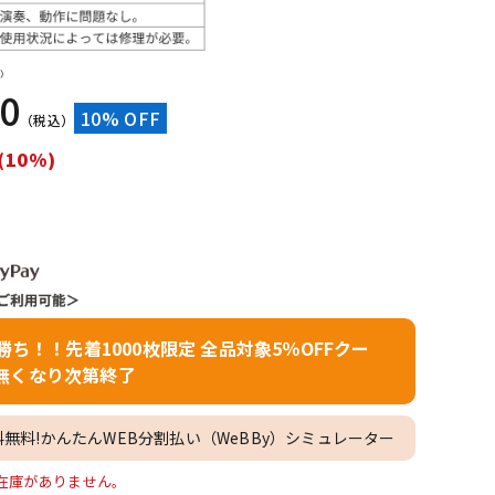
配信/ライブ
楽器アクセサ
機器
リ
）
90
10% OFF
（税込）
(10%)
者勝ち！！先着1000枚限定 全品対象5％OFFクー
無くなり次第終了
料無料!かんたんWEB分割払い（WeBBy）シミュレーター
16」の在庫がありません。