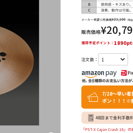
DTM オンラ
レコーディン
イン納品
グ機器
¥
23,100
メーカー希望小売価格
（税込
¥
20,7
販売価格
ジ
1890pt
獲得予定ポイント：
注文数：
7/28～早い
ポン！！！※
48回まで金利手数
「PST-X Cajon Crash 