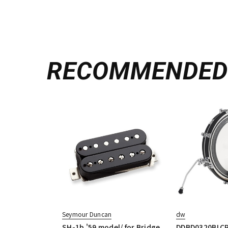
RECOMMENDE
Seymour Duncan
dw
SH-1b '59 model/ for Bridge
DDBD0320BLCR