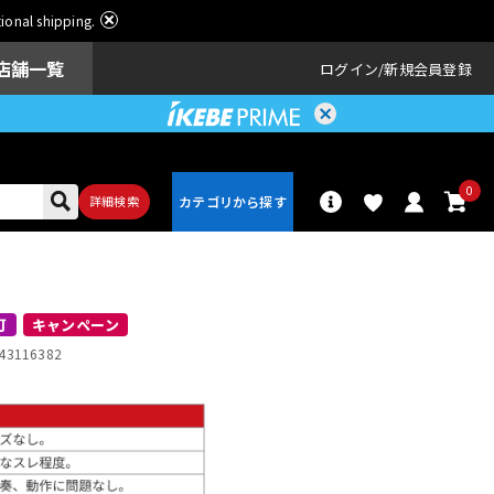
ational shipping.
店舗一覧
ログイン
新規会員登録
0
詳細検索
パーカッショ
ドラム
ン
可
キャンペーン
43116382
アンプ
エフェクター