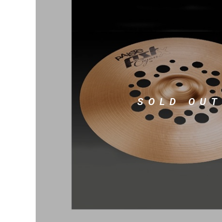
DJ機器
DTM
中古
ヴィンテー
SOLD OUT