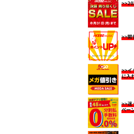
>>2
>>
>>
に入
>>
ペー