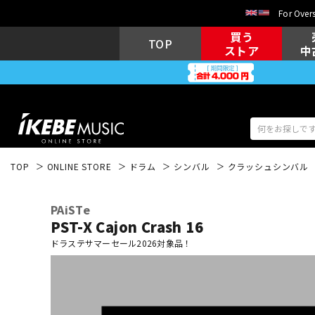
For Overs
買う
TOP
ストア
中
TOP
ONLINE STORE
ドラム
シンバル
クラッシュシンバル
アコギ/エレ
エレキギター
アコ
PAiSTe
PST-X Cajon Crash 16
ドラステサマーセール2026対象品！
キーボード
電子ピアノ