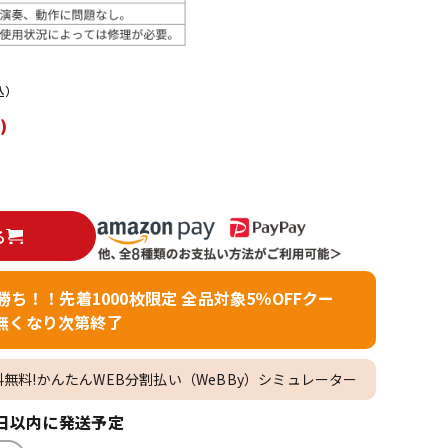
配信/ライブ
楽器アクセサ
機器
リ
込）
)
る
者勝ち！！先着1000枚限定 全品対象5％OFFクー
無くなり次第終了
料無料!かんたんWEB分割払い（WeBBy）シミュレーター
日以内に発送予定