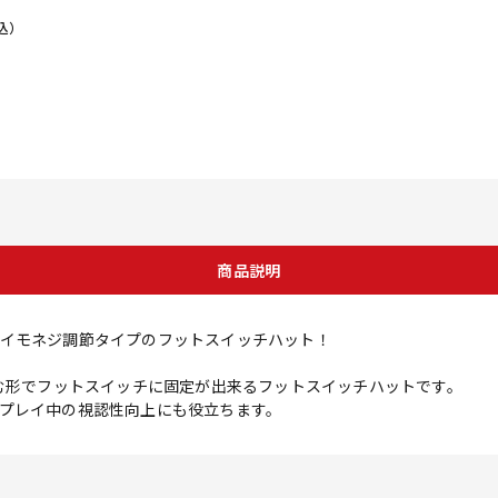
込）
商品説明
イモネジ調節タイプのフットスイッチハット！
挟む形でフットスイッチに固定が出来るフットスイッチハットです。
プレイ中の視認性向上にも役立ちます。