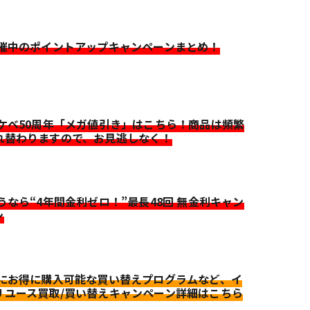
開催中のポイントアップキャンペーンまとめ！
イケベ50周年「メガ値引き」はこちら！商品は頻繁
れ替わりますので、お見逃しなく！
迷うなら“4年間金利ゼロ！”最長48回 無金利キャン
ン
更にお得に購入可能な買い替えプログラムなど、イ
リユース買取/買い替えキャンペーン詳細はこちら