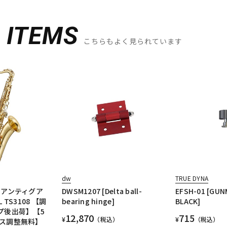
D
ITEMS
こちらもよく見られています
dw
TRUE DYNA
 アンティグア
DWSM1207 [Delta ball-
EFSH-01 [GUN
TS3108 【調
bearing hinge]
BLACK]
プ後出荷】【5
12,870
715
¥
（税込）
¥
（税込）
ス調整無料】