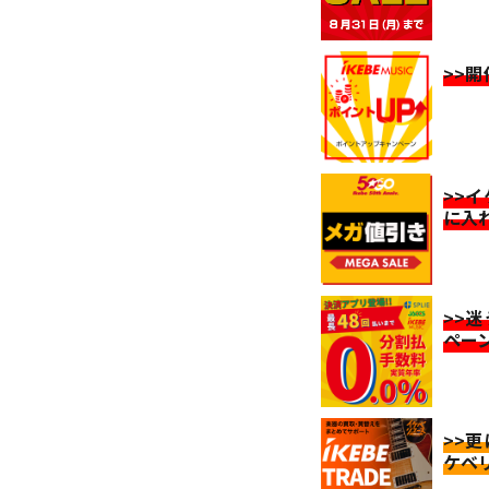
>>
>>
に入
>>
ペー
>>
ケベ