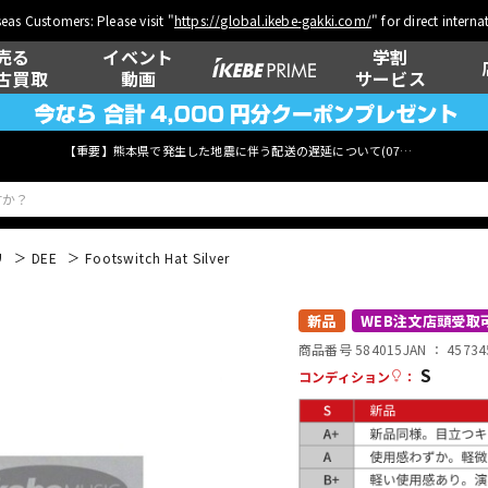
eas Customers: Please visit "
https://global.ikebe-gakki.com/
" for direct intern
売る
イベント
学割
古買取
動画
サービス
【重要】熊本県で発生した地震に伴う配送の遅延について(
07月29日
更新)
リ
DEE
Footswitch Hat Silver
ベース
ウクレレ
新品
WEB注文店頭受取
商品番号 584015
JAN ：
45734
S
コンディション
：
管楽器
その他楽器