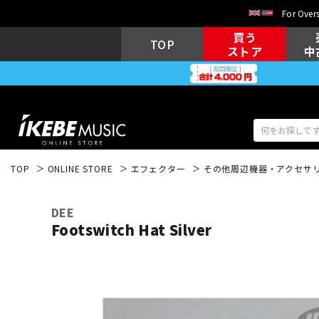
For Overs
買う
TOP
ストア
中
TOP
ONLINE STORE
エフェクター
その他周辺機器・アクセサ
アコギ/エレ
エレキギター
アコ
DEE
Footswitch Hat Silver
キーボード
電子ピアノ