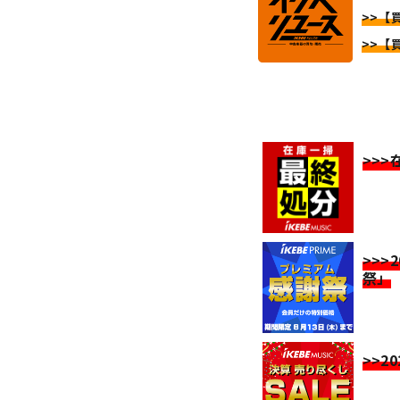
>>【
>>【
>>
>>>
祭」
>>2