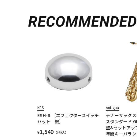
RECOMMENDE
KES
Antigua
ESH-R ［エフェクタースイッチ
テナーサックス
ハット 銀］
スタンダード GL 
整&セットアッ
1,540
¥
（税込）
年間キーバラン