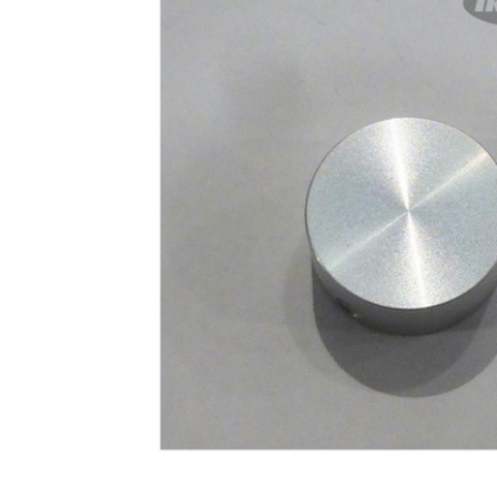
DJ機器
DTM
中古
ヴィンテー