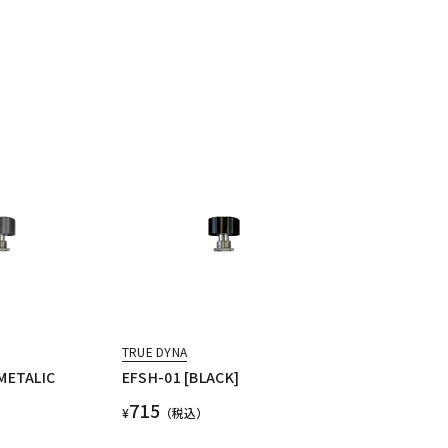
TRUE DYNA
METALIC
EFSH-01 [BLACK]
715
¥
（税込）