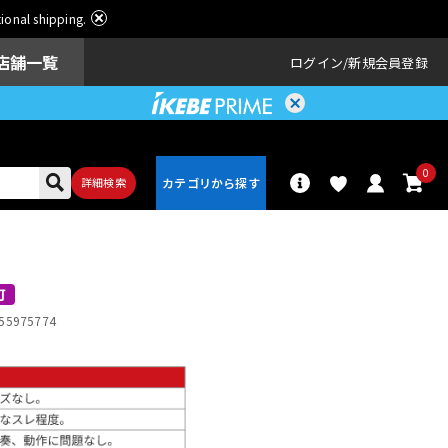
ational shipping.
店舗一覧
ログイン
新規会員登録
0
詳細検索
パーカッショ
ドラム
ン
可
55975774
アンプ
エフェクター