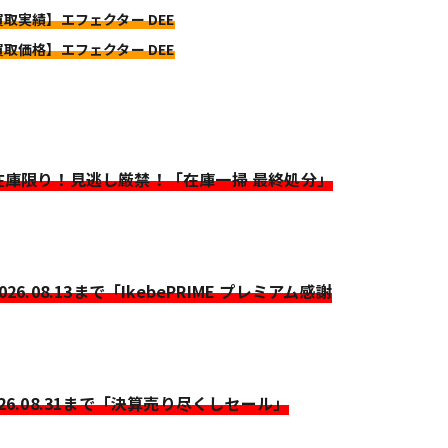
買取実績】エフェクター DEE
買取価格】エフェクター DEE
>在庫限り！見逃し厳禁！「在庫一掃 最終処分」
2026.08.13まで「IkebePRIME プレミアム感謝
026.08.31まで「決算売り尽くしセール」