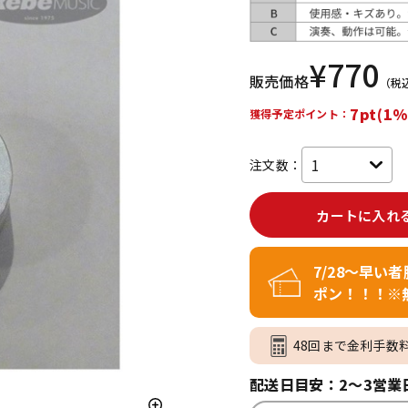
DTM オンラ
レコーディン
イン納品
グ機器
¥
770
販売価格
（税
ジ
7pt(1%
獲得予定ポイント：
注文数：
カートに入れ
7/28～早い
ポン！！！※
48回まで金利手数
配送日目安：2～3営業