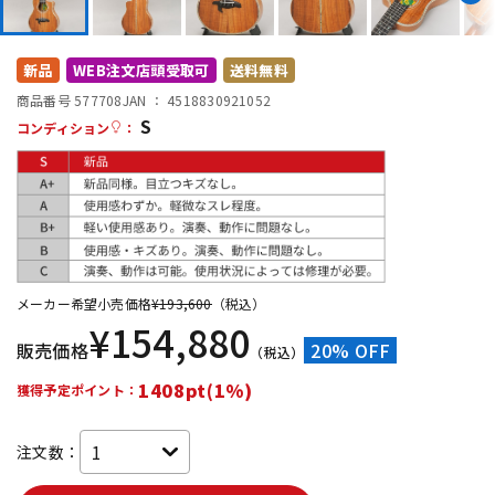
DTM オンライン納品
レコーディング機器
新品
WEB注文店頭受取可
送料無料
配信/ライブ機器
楽器アクセサリ
商品番号 577708
JAN ：
4518830921052
S
コンディション
：
中古
ヴィンテージ
メーカー希望小売価格
¥
193,600
（税込）
¥
154,880
販売価格
20% OFF
（税込）
1408pt(1%)
獲得予定ポイント：
注文数：