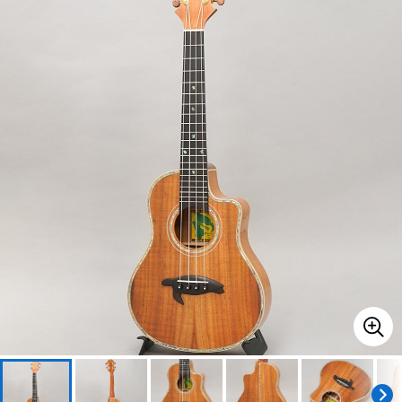
ベース
ウクレレ
ドラム
パーカッション
キーボード
電子ピアノ
管楽器
その他楽器
アンプ
エフェクター
DJ機器
DTM