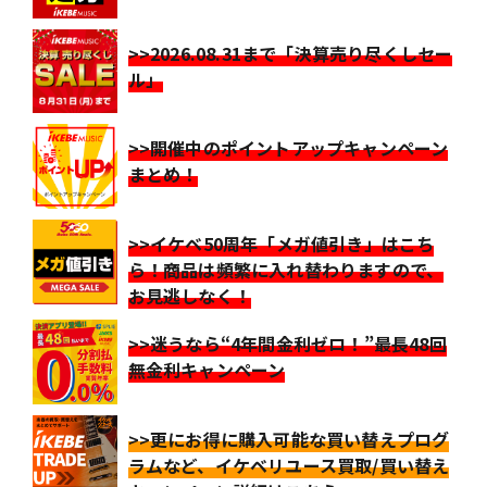
>>2026.08.31まで「決算売り尽くしセー
ル」
>>開催中のポイントアップキャンペーン
まとめ！
>>イケベ50周年「メガ値引き」はこち
ら！商品は頻繁に入れ替わりますので、
お見逃しなく！
>>迷うなら“4年間金利ゼロ！”最長48回
無金利キャンペーン
>>更にお得に購入可能な買い替えプログ
ラムなど、イケベリユース買取/買い替え