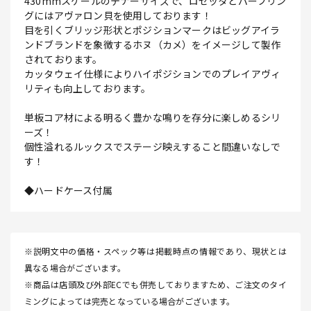
430mmスケールのテナーサイズで、ロゼッタとパーフリン
グにはアヴァロン貝を使用しております！
目を引くブリッジ形状とポジションマークはビッグアイラ
ンドブランドを象徴するホヌ（カメ）をイメージして製作
されております。
カッタウェイ仕様によりハイポジションでのプレイアヴィ
リティも向上しております。
単板コア材による明るく豊かな鳴りを存分に楽しめるシリ
ーズ！
個性溢れるルックスでステージ映えすること間違いなしで
す！
◆ハードケース付属
※説明文中の価格・スペック等は掲載時点の情報であり、現状とは
異なる場合がございます。
※商品は店頭及び外部ECでも併売しておりますため、ご注文のタイ
ミングによっては完売となっている場合がございます。