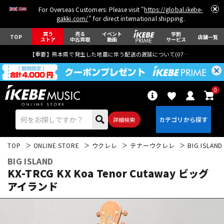
For Overseas Customers: Please visit "
https://global.ikebe-
gakki.com/
" for direct international shipping.
買う
売る
イベント
学割
TOP
店舗一覧
ストア
中古買取
動画
サービス
【重要】熊本県で発生した地震に伴う配送の遅延について(
07月29日
更新)
0
詳細検索
TOP
ONLINE STORE
ウクレレ
テナーウクレレ
BIG ISLAND
BIG ISLAND
KX-TRCG KX Koa Tenor Cutaway ビッグ
アイランド
エレキギター
アコギ/エレアコ