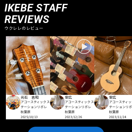
IKEBE STAFF
REVIEWS
ウクレレのレビュー
元石 吉和
安広
安広
アコースティックス
アコースティックス
アコースティッ
テーションリボレ
テーションリボレ
テーションリ
秋葉原
秋葉原
秋葉原
2025/10/13
2023/12/26
2023/11/24