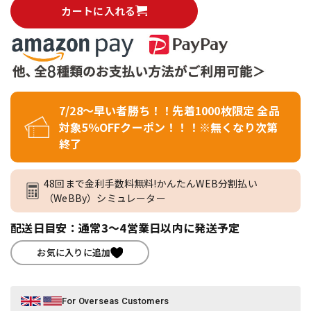
カートに入れる
7/28～早い者勝ち！！先着1000枚限定 全品
対象5％OFFクーポン！！！※無くなり次第
終了
48回まで金利手数料無料!かんたんWEB分割払い
（WeBBy）シミュレーター
配送日目安：通常3～4営業日以内に発送予定
お気に入りに追加
For Overseas Customers