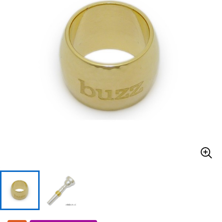
ドラム
パーカッション
キーボード
電子ピアノ
管楽器
その他楽器
アンプ
エフェクター
DJ機器
DTM
DTM オンライン納品
レコーディング機器