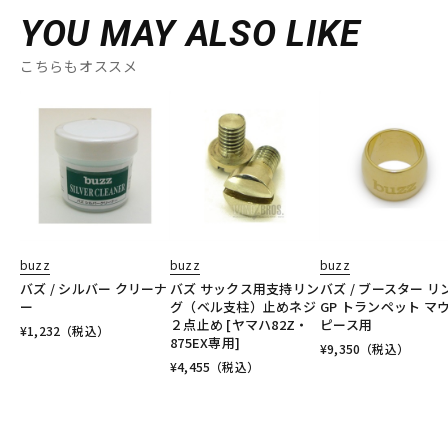
YOU MAY ALSO LIKE
こちらもオススメ
buzz
buzz
buzz
バズ / シルバー クリーナ
バズ サックス用支持リン
バズ / ブースター リ
ー
グ（ベル支柱）止めネジ
GP トランペット マ
２点止め [ヤマハ82Z・
ピース用
¥
1,232
（税込）
875EX専用]
¥
9,350
（税込）
¥
4,455
（税込）