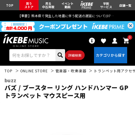
買う
売る
イベント
学割
TOP
店舗一覧
ストア
中古買取
動画
サービス
【重要】熊本県で発生した地震に伴う配送の遅延について(
07月29日
更新)
0
詳細検索
TOP
ONLINE STORE
管楽器・吹奏楽器
トランペット用アクセ
buzz
バズ / ブースター リング ハンドハンマー GP
トランペット マウスピース用
エレキギター
アコギ/エレアコ
ベース
ウクレレ