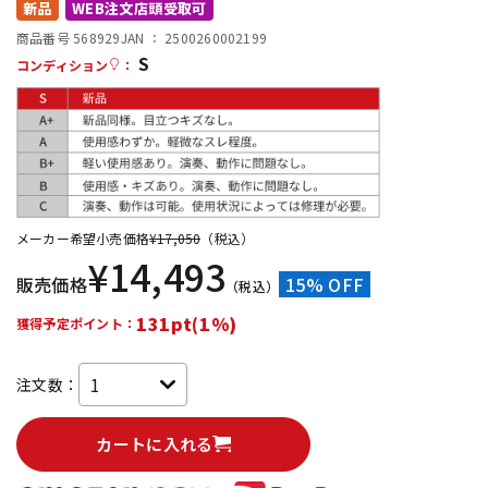
新品
WEB注文店頭受取可
配信/ライブ機器
楽器アクセサリ
商品番号 568929
JAN ：
2500260002199
S
コンディション
：
中古
ヴィンテージ
メーカー希望小売価格
¥
17,050
（税込）
¥
14,493
販売価格
15% OFF
（税込）
131pt(1%)
獲得予定ポイント：
注文数：
カートに入れる