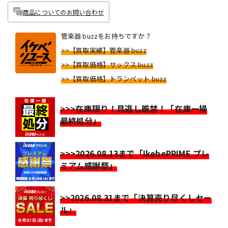
商品についてのお問い合わせ
管楽器 buzzをお持ちですか？
>>【買取実績】管楽器 buzz
>>【買取価格】サックス buzz
>>【買取価格】トランペット buzz
>>>在庫限り！見逃し厳禁！「在庫一掃
最終処分」
>>>2026.08.13まで「IkebePRIME プレ
ミアム感謝祭」
>>2026.08.31まで「決算売り尽くしセー
ル」