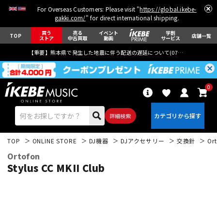
For Overseas Customers: Please visit "
https://global.ikebe-
gakki.com/
" for direct international shipping.
買う
売る
イベント
学割
TOP
店舗一覧
ストア
中古買取
動画
サービス
【重要】熊本県で発生した地震に伴う配送の遅延について(
07月29日
更新)
0
詳細検索
TOP
ONLINE STORE
DJ機器
DJアクセサリー
交換針
Or
Ortofon
Stylus CC MKII Club
エレキギター
アコギ/エレアコ