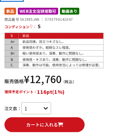
DTM オンライン納品
レコーディング機器
新品
WEB注文店頭受取可
動画あり
商品番号 562985
JAN ：
5705796141047
S
配信/ライブ機器
楽器アクセサリ
コンディション
：
中古
ヴィンテージ
¥
12,760
販売価格
（税込）
116pt(1%)
獲得予定ポイント：
注文数：
カートに入れる