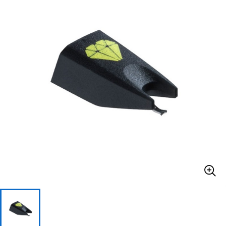
ベース
ウクレレ
ドラム
パーカッション
キーボード
電子ピアノ
管楽器
その他楽器
アンプ
エフェクター
DJ機器
DTM