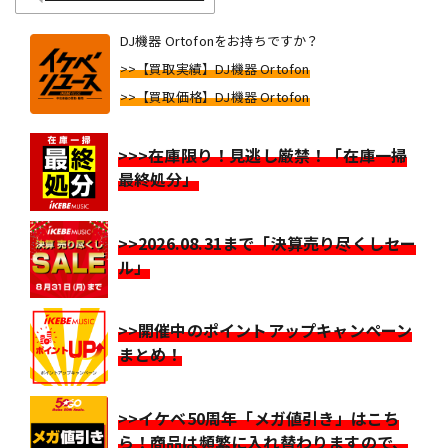
DJ機器 Ortofonをお持ちですか？
>>【買取実績】DJ機器 Ortofon
>>【買取価格】DJ機器 Ortofon
>>>在庫限り！見逃し厳禁！「在庫一掃
最終処分」
>>2026.08.31まで「決算売り尽くしセー
ル」
>>開催中のポイントアップキャンペーン
まとめ！
>>イケベ50周年「メガ値引き」はこち
ら！商品は頻繁に入れ替わりますので、