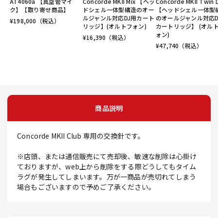
AT4060a 【真空管マイ
Concorde MKII Mix 【ヘッ
Concorde MKII Twin 
ク】【取り寄せ商品】
ドシェル一体型構造のオー
【ヘッドシェル一体型
ルジャンル対応DJ用カート
のオールジャンル対応D
¥
198,000
（税込）
リッジ】(オルトフォン)
カートリッジ】 (オル
ォン)
¥
16,390
（税込）
¥
47,740
（税込）
商品説明
Concorde MKII Club 専用の交換針です。
※店頭、または通信販売にて売却後、敏速な削除は心掛け
ておりますが、web上から削除をする際どうしてもタイム
ラグが発生してしまいます。万が一商品が売切れてしまう
場合もございますので予めご了承ください。