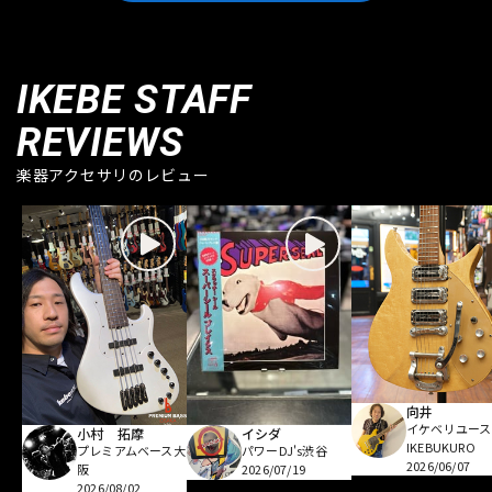
IKEBE STAFF
REVIEWS
楽器アクセサリのレビュー
向井
イケベリユース
小村 拓摩
イシダ
IKEBUKURO
プレミアムベース大
パワーDJ's渋谷
2026/06/07
阪
2026/07/19
2026/08/02