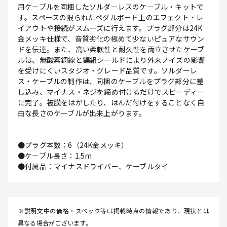
用ケーブルを同梱したソルダーレスのケーブル・キットで
す。スペースの限られたペダルボード上のエフェクト・レ
イアウトや接続がスムーズに行えます。プラグ部分は24K
金メッキ仕様で、音質劣化の極めて少ないピュアなサウン
ドを伝達。また、高い柔軟性と耐久性を両立させたケーブ
ルは、無酸素銅線と編組シールドにより外来ノイズの影響
を受けにくいスタジオ・グレード品質です。ソルダーレ
ス・ケーブルの制作は、同梱のケーブルをプラグ部分に差
し込み、マイナス・ネジを締め付けるだけでスピーディー
に完了。被膜をはがしたり、はんだ付けをすることなく自
由な長さのケーブルが出来上がります。
●プラグ本数：6（24K金メッキ）
●ケーブル長さ：1.5m
●付属品：マイナスドライバー、ケーブルタイ
※説明文中の価格・スペック等は掲載時点の情報であり、現状とは
異なる場合がございます。