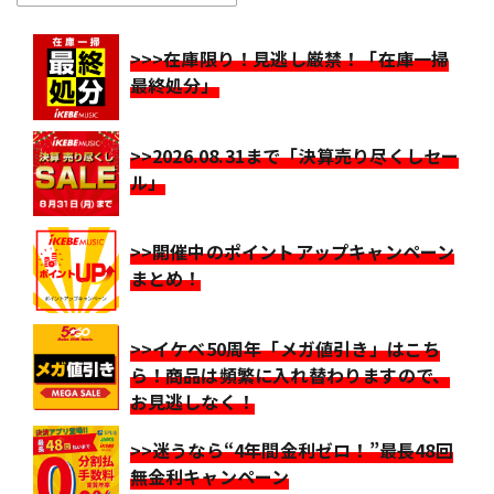
>>>在庫限り！見逃し厳禁！「在庫一掃
最終処分」
>>2026.08.31まで「決算売り尽くしセー
ル」
>>開催中のポイントアップキャンペーン
まとめ！
>>イケベ50周年「メガ値引き」はこち
ら！商品は頻繁に入れ替わりますので、
お見逃しなく！
>>迷うなら“4年間金利ゼロ！”最長48回
無金利キャンペーン