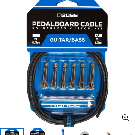
ベース
ウクレレ
ドラム
パーカッション
キーボード
電子ピアノ
管楽器
その他楽器
アンプ
エフェクター
DJ機器
DTM