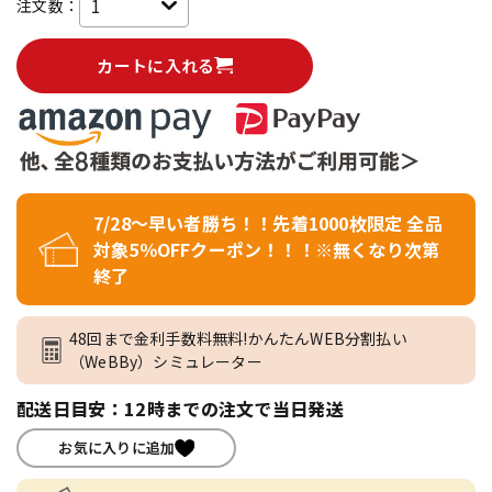
注文数：
カートに入れる
7/28～早い者勝ち！！先着1000枚限定 全品
対象5％OFFクーポン！！！※無くなり次第
終了
48回まで金利手数料無料!かんたんWEB分割払い
（WeBBy）シミュレーター
配送日目安：12時までの注文で当日発送
お気に入りに追加