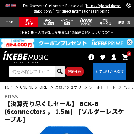
For Overseas Customers: Please visit "
https://global.ikebe-
gakki.com/
" for direct international shipping.
買う
売る
イベント
学割
TOP
店舗一覧
ストア
中古買取
動画
サービス
【重要】熊本県で発生した地震に伴う配送の遅延について(
07月29日
更新)
0
詳細検索
TOP
ONLINE STORE
楽器アクセサリ
シールドコード
パッ
BOSS
【決算売り尽くしセール】 BCK-6
(6connectors ， 1.5m) [ソルダーレスケ
ーブル]
エレキギター
アコギ/エレアコ