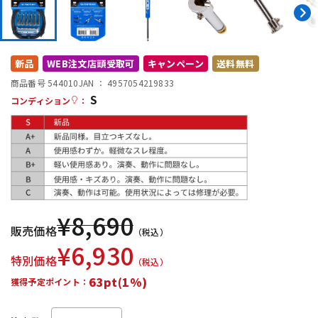
DTM オンライン納品
レコーディング機器
配信/ライブ機器
楽器アクセサリ
新品
WEB注文店頭受取可
キャンペーン
送料無料
商品番号 544010
JAN ：
4957054219833
S
コンディション
：
中古
ヴィンテージ
¥
8,690
販売価格
（税込）
¥
6,930
特別価格
（税込）
63pt(1%)
獲得予定ポイント：