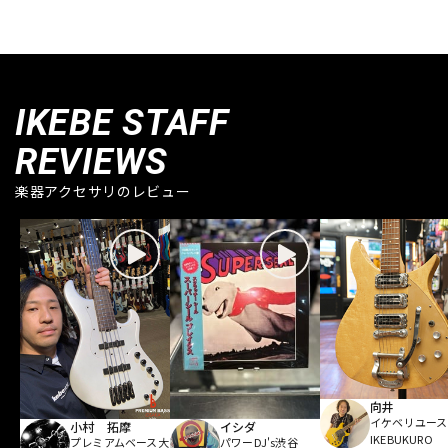
IKEBE STAFF
REVIEWS
楽器アクセサリのレビュー
向井
イケベリユース
小村 拓摩
イシダ
IKEBUKURO
プレミアムベース大
パワーDJ's渋谷