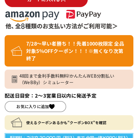
7/28～早い者勝ち！！先着1000枚限定 全品
対象5％OFFクーポン！！！※無くなり次第
終了
48回まで金利手数料無料!かんたんWEB分割払い
（WeBBy）シミュレーター
配送日目安：2～3営業日以内に発送予定
お気に入りに追加
使えるクーポンあるかも"クーポンBOX"を確認