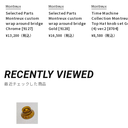
Montreux
Montreux
Montreux
Selected Parts
Selected Parts
Time Machine
Montreux custom
Montreux custom
Collection Montreu
wrap around bridge
wrap around bridge
Top Hat knob set G
Chrome [9127]
Gold [9128]
(4) ver.2 [8704]
¥
13,200
（税込）
¥
16,500
（税込）
¥
8,580
（税込）
RECENTLY VIEWED
最近チェックした商品