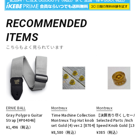
RECOMMENDED
ITEMS
こちらもよく見られています
ERNIE BALL
Montreux
Montreux
Gray Polypro Guitar
Time Machine Collection
【決算売り尽くしセー
Strap [#P04046]
Montreux Top Hat knob
Selected Parts /Inch
set Gold (4) ver.2 [8704]
Speed Knob Gold [13
¥
1,496
（税込）
¥
8,580
（税込）
¥
385
（税込）