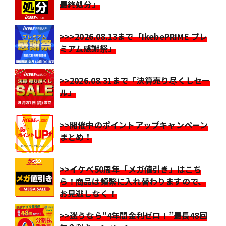
最終処分」
>>>2026.08.13まで「IkebePRIME プレ
ミアム感謝祭」
>>2026.08.31まで「決算売り尽くしセー
ル」
>>開催中のポイントアップキャンペーン
まとめ！
>>イケベ50周年「メガ値引き」はこち
ら！商品は頻繁に入れ替わりますので、
お見逃しなく！
>>迷うなら“4年間金利ゼロ！”最長48回