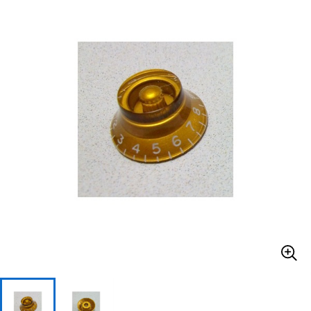
ベース
ウクレレ
ドラム
パーカッション
キーボード
電子ピアノ
管楽器
その他楽器
アンプ
エフェクター
DJ機器
DTM