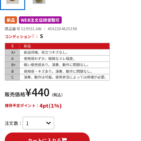
DTM オンライン納品
レコーディング機器
新品
WEB注文店頭受取可
配信/ライブ機器
楽器アクセサリ
商品番号 529551
JAN ：
4562204625398
S
コンディション
：
中古
ヴィンテージ
¥
440
販売価格
（税込）
4pt(1%)
獲得予定ポイント：
注文数：
カートに入れる