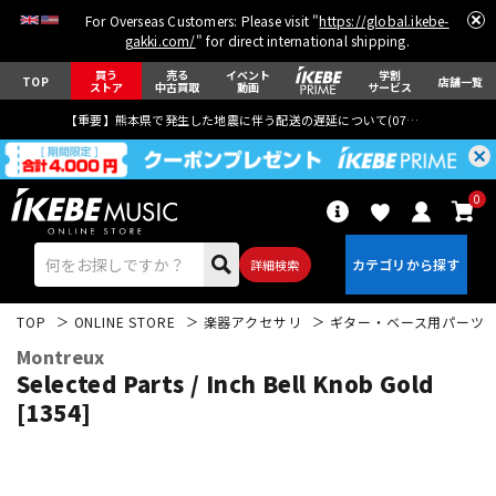
For Overseas Customers: Please visit "
https://global.ikebe-
gakki.com/
" for direct international shipping.
買う
売る
イベント
学割
TOP
店舗一覧
ストア
中古買取
動画
サービス
【重要】熊本県で発生した地震に伴う配送の遅延について(
07月29日
更新)
0
詳細検索
TOP
ONLINE STORE
楽器アクセサリ
ギター・ベース用パーツ
Montreux
Selected Parts / Inch Bell Knob Gold
[1354]
エレキギター
アコギ/エレアコ