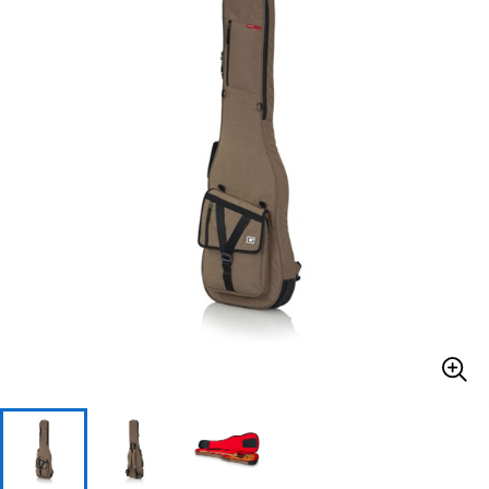
ベース
ウクレレ
ドラム
パーカッション
キーボード
電子ピアノ
管楽器
その他楽器
アンプ
エフェクター
DJ機器
DTM