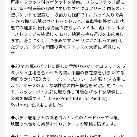
可能なフラップ付きポケットを装備。 さらにフラップ部に
は、電子機器等の収納に向いたマイクロフリース 内装の小
型ポケットを配置し、収納力も抜群です。パッド入りで柔
ら かな握り心地のサイドハンドルと、電車移動等立った状
態での運搬に 便利な背面の持ち手ハンドル、更にショルダ
ーストラップも装備して おり、快適な持ち運びをお約束し
ます。滑りにくく、つまみやすい形 状にこだわって設計し
たジッパータグは開閉の際のストレスを大幅に 軽減しま
す。
◆20mm 厚のパッドに優しい手触りのマイクロフリース プ
ラッシュ生地を合わせた内装。楽器の存在感を引き たてる
色鮮やかなRED カラーです。またフレームを強 化する事に
より、ケースのような剛性感の内部構造を実 現。更にヘッ
ド、ネック、ボトム部に取り外し可能なパ ッドを装備し、
楽器を保護する「Three-Point Interior Padding
System」を採用しました。
◆ボディ底を厚みのあるゴムと2 点のガードバーで保護。
地面の水気から楽器を守り、ケースの摩耗も防ぎます。
◆体にフィットする部分はメッシュ素材を使用し、 パッド