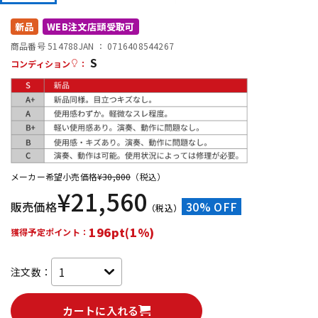
DTM オンライン納品
レコーディング機器
新品
WEB注文店頭受取可
商品番号 514788
JAN ：
0716408544267
S
配信/ライブ機器
楽器アクセサリ
コンディション
：
中古
ヴィンテージ
メーカー希望小売価格
¥
30,800
（税込）
¥
21,560
販売価格
30% OFF
（税込）
196pt(1%)
獲得予定ポイント：
注文数：
カートに入れる