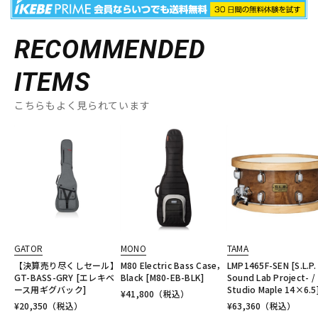
RECOMMENDED
ITEMS
こちらもよく見られています
GATOR
MONO
TAMA
【決算売り尽くしセール】
M80 Electric Bass Case，
LMP1465F-SEN [S.L.P. 
GT-BASS-GRY [エレキベ
Black [M80-EB-BLK]
Sound Lab Project- /
ース用ギグバック]
Studio Maple 14×6.5
¥
41,800
（税込）
¥
20,350
（税込）
¥
63,360
（税込）