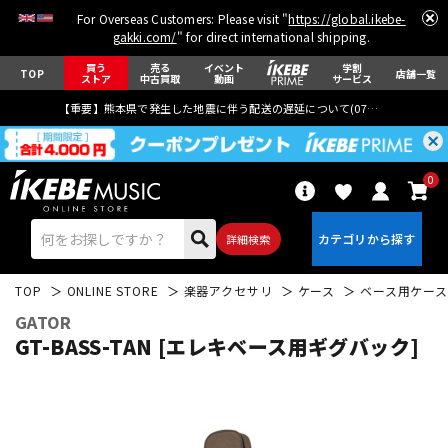
For Overseas Customers: Please visit "
https://global.ikebe-
gakki.com/
" for direct international shipping.
買う
売る
イベント
学割
TOP
店舗一覧
ストア
中古買取
動画
サービス
【重要】熊本県で発生した地震に伴う配送の遅延について(
07月29日
更新)
0
詳細検索
TOP
ONLINE STORE
楽器アクセサリ
ケース
ベース用ケース
GATOR
GT-BASS-TAN [エレキベース用ギグバック]
エレキギター
アコギ/エレアコ