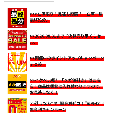
>>>在庫限り！見逃し厳禁！「在庫一掃
最終処分」
>>2026.08.31まで「決算売り尽くしセー
ル」
>>開催中のポイントアップキャンペーン
まとめ！
>>イケベ50周年「メガ値引き」はこち
ら！商品は頻繁に入れ替わりますので、
お見逃しなく！
>>迷うなら“4年間金利ゼロ！”最長48回
無金利キャンペーン