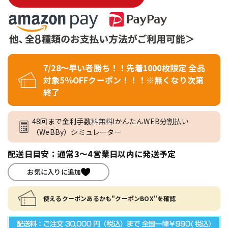
7/28～早い者勝ち！！先着1000枚限定 全品
対象5％OFFクーポン！！！※無くなり次第
終了
48回まで金利手数料無料!かんたんWEB分割払い
（WeBBy）シミュレーター
配送日目安：通常3～4営業日以内に発送予定
お気に入りに追加
使えるクーポンあるかも"クーポンBOX"を確認