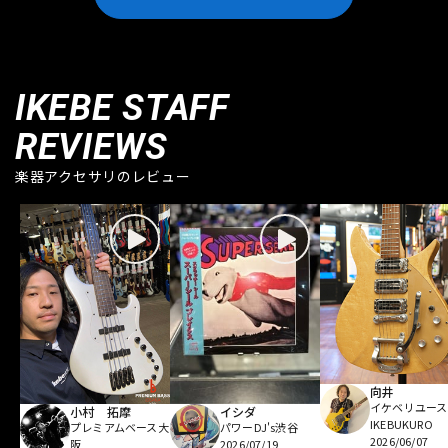
IKEBE STAFF
REVIEWS
楽器アクセサリのレビュー
向井
イケベリユース
小村 拓摩
イシダ
IKEBUKURO
プレミアムベース大
パワーDJ's渋谷
2026/06/07
阪
2026/07/19