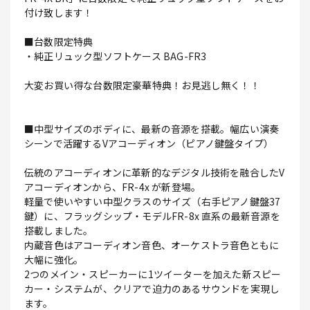
付け致します！
■台数限定特典
・純正リュック型ソフトケース BAG-FR3
大変お買い得な台数限定豪華特典！お見逃し無く！！
■中型サイズのボディに、最新の音源を搭載。幅広い演奏
シーンで活躍するVアコーディオン（ピアノ鍵盤タイプ）
伝統のアコーディオンに革新的なデジタル技術を融合したV
アコーディオンから、FR-4x が新登場。
軽量で使いやすい中型クラスのサイズ（右手ピアノ鍵盤37
鍵）に、フラッグシップ・モデルFR-8x 直系の最新音源を
搭載しました。
内蔵音色はアコーディオン音色、オーケストラ音色ともに
大幅に強化。
2つのメイン・スピーカーに1ツイーターを加えた新スピー
カー・システムが、クリアで迫力のあるサウンドを実現し
ます。