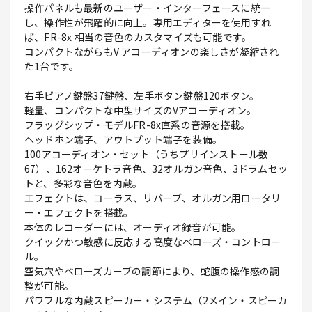
操作パネルも最新のユーザー・インターフェースに統一
し、操作性が飛躍的に向上。専用エディターを使用すれ
ば、FR-8x 相当の音色のカスタマイズも可能です。
コンパクトながらもV アコーディオンの楽しさが凝縮され
た1台です。
右手ピアノ鍵盤37鍵盤、左手ボタン鍵盤120ボタン。
軽量、コンパクトな中型サイズのVアコーディオン。
フラッグシップ・モデルFR-8x直系の音源を搭載。
ヘッドホン端子、アウトプット端子を装備。
100アコーディオン・セット（うちプリインストール数
67）、162オーケトラ音色、32オルガン音色、3ドラムセッ
トと、多彩な音色を内蔵。
エフェクトは、コーラス、リバーブ、オルガン用ロータリ
ー・エフェクトを搭載。
本体のレコーダーには、オーディオ録音が可能。
クイックかつ敏感に反応する高度なベローズ・コントロー
ル。
空気穴やベローズカーブの調節により、蛇腹の操作感の調
整が可能。
パワフルな内蔵スピーカー・システム（2メイン・スピーカ