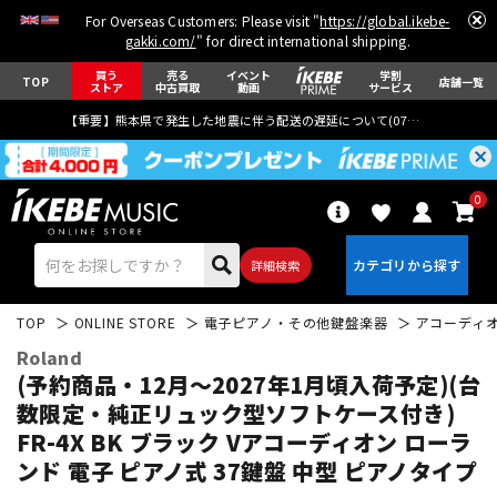
For Overseas Customers: Please visit "
https://global.ikebe-
gakki.com/
" for direct international shipping.
買う
売る
イベント
学割
TOP
店舗一覧
ストア
中古買取
動画
サービス
【重要】熊本県で発生した地震に伴う配送の遅延について(
07月29日
更新)
0
詳細検索
TOP
ONLINE STORE
電子ピアノ・その他鍵盤楽器
アコーディ
Roland
(予約商品・12月～2027年1月頃入荷予定)(台
数限定・純正リュック型ソフトケース付き)
FR-4X BK ブラック Vアコーディオン ローラ
エレキギター
アコギ/エレアコ
ンド 電子 ピアノ式 37鍵盤 中型 ピアノタイプ