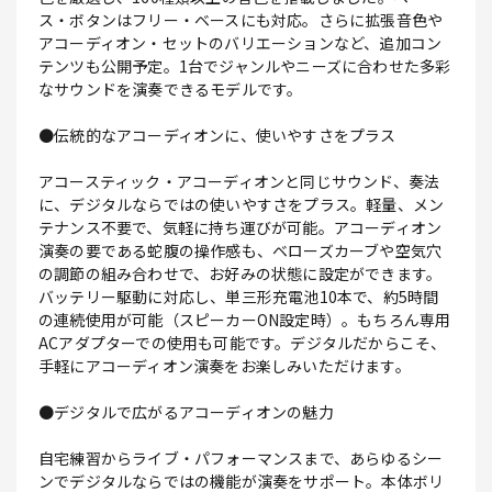
ス・ボタンはフリー・ベースにも対応。さらに拡張音色や
アコーディオン・セットのバリエーションなど、追加コン
テンツも公開予定。1台でジャンルやニーズに合わせた多彩
なサウンドを演奏できるモデルです。
●伝統的なアコーディオンに、使いやすさをプラス
アコースティック・アコーディオンと同じサウンド、奏法
に、デジタルならではの使いやすさをプラス。軽量、メン
テナンス不要で、気軽に持ち運びが可能。アコーディオン
演奏の要である蛇腹の操作感も、ベローズカーブや空気穴
の調節の組み合わせで、お好みの状態に設定ができます。
バッテリー駆動に対応し、単三形充電池10本で、約5時間
の連続使用が可能（スピーカーON設定時）。もちろん専用
ACアダプターでの使用も可能です。デジタルだからこそ、
手軽にアコーディオン演奏をお楽しみいただけます。
●デジタルで広がるアコーディオンの魅力
自宅練習からライブ・パフォーマンスまで、あらゆるシー
ンでデジタルならではの機能が演奏をサポート。本体ボリ