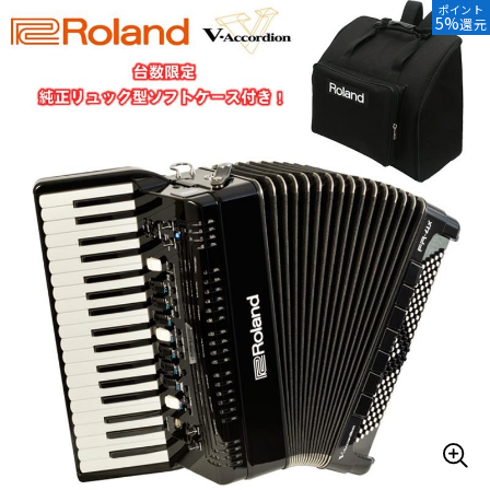
ポイント
5%
還元
ベース
ウクレレ
ドラム
パーカッション
キーボード
電子ピアノ
管楽器
その他楽器
アンプ
エフェクター
DJ機器
DTM