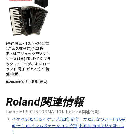
(予約商品・12月～2027年
1月頃入荷予定)(台数限
定・純正リュック型ソフト
ケース付き) FR-4X BK ブラ
ック Vアコーディオン ロー
ランド 電子 ピアノ式 37鍵
盤 中型...
¥550,000
販売価格
(税込)
Roland関連情報
Ikebe MUSIC INFORMATION Roland関連情報
イケベ50周年＆イケシブ5周年記念｜かねこなつき一日店長
就任！ in ドラムステーション渋谷[
Published:2026-06-12
]