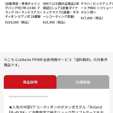
(台数限定・専用キャリン
SM57-LCE(国内正規品2年
ヤマハ / ピックアップ
グバッグ付) FR-1X BK ブ
保証)(シュア)(定番ダイナ
ート PM6X ＜フリュ
ラック ローランド Vアコー
ミックマイク)(楽器・ギタ
ホルン用＞
ディオン ピアノ式 26鍵盤
ーレコーディング定番)
¥
17,600
（税込）
¥
236,500
（税込）
¥
15,950
（税込）
※こちらはIkebe PRIME会員特典サービス「送料無料」の対象外
商品です。
商品説明
仕様詳細
-------------------------
★人気の中型Vアコーディオンのボタン式モデル「Roland
FR-4X BK」に台数限定で純正リュック型ソフトケースをお