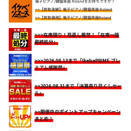
電子ピアノ/鍵盤楽器 Rolandをお持ちですか？
>>【買取実績】電子ピアノ/鍵盤楽器 Roland
>>【買取価格】電子ピアノ/鍵盤楽器Roland
>>>在庫限り！見逃し厳禁！「在庫一掃
最終処分」
>>>2026.08.13まで「IkebePRIME プレ
ミアム感謝祭」
>>2026.08.31まで「決算売り尽くしセー
ル」
>>開催中のポイントアップキャンペーン
まとめ！