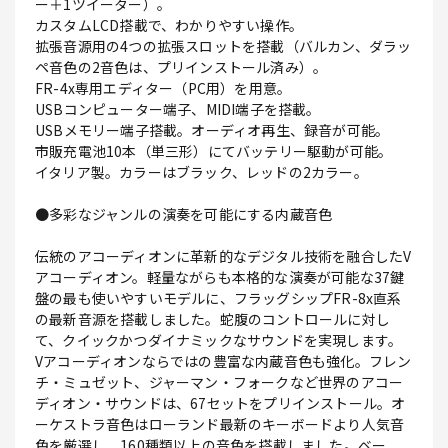
ー＋1ツイーター）。
カスタムLCD搭載で、わかりやすい操作。
拡張音源用の4つの拡張スロットを搭載（バルカン、ダラッ
ペ音色の2音色は、プリインストール済み）。
FR-4x専用エディター（PC用）を用意。
USBコンピューター端子、MIDI端子を搭載。
USBメモリー端子搭載。オーディオ再生、録音が可能。
市販充電池10本（単三形）にてバッテリー駆動が可能。
イタリア製。カラーはブラック、レッドの2カラー。
●多彩なジャンルの演奏を可能にする内蔵音色
伝統のアコーディオンに革新的なデジタル技術を融合したV
アコーディオン。軽量ながらも本格的な演奏が可能な37鍵
盤の最も使いやすいモデルに、フラッグシップFR-8x直系
の最新音源を搭載しました。蛇腹のコントロールに対し
て、クイックかつダイナミックなサウンドを実現します。
Vアコーディオンならではの豊富な内蔵音色も強化。フレン
チ・ミュゼット、ジャーマン・フォークなど世界のアコー
ディオン・サウンドは、67セットをプリインストール。オ
ーケストラ音色はローランド最新のキーボードより人気音
色を厳選し、160種類以上の音色を搭載しました。ベー