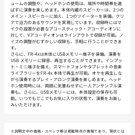
ュームの調整や、ヘッドホンの使用は、場所や時間帯を選
ばずに演奏を楽しめます。本体内蔵のスピーカーは、2つの
メイン・スピーカーに加え、1つのツイーターを装備。クリ
アで迫力のあるサウンドを実現しています。収録時にはマ
イクの設置が必要なアコースティック・アコーディオンに
対して、Vアコーディオンはラインアウトで収録が可能。ノ
イズの調整がむずかしい収録も、手軽に行うことができま
す。
さらに、FR-4xは本体にUSBメモリー端子を装備。演奏を
USB メモリーに録音、再生することができます。インプッ
ト・ミニ端子を備え、スマートフォンやタブレットの音楽
ライブラリーをFR-4x 本体で再生が可能。オケを再生しな
がら演奏するプレイ・アロング演奏を楽しめます。ヘッド
ホン使用時には、周囲に気兼ねせずに一人アンサンブル演
奏も。さらに、USBメモリーには、本体設定の保存も可
能。いつでもどこでもお気に入りの状態で、演奏をお楽し
みいただけます。
※説明文中の価格・スペック等は掲載時点の情報であり、現状とは