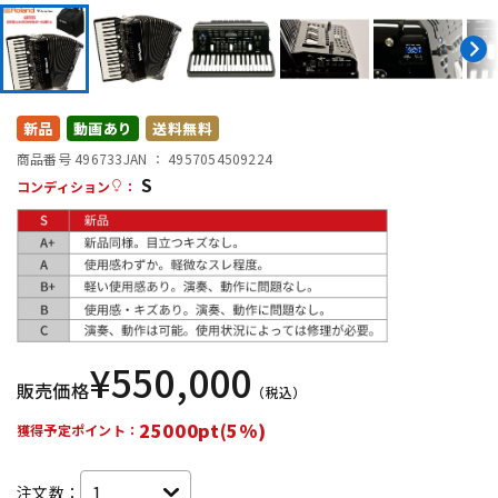
DTM オンライン納品
レコーディング機器
配信/ライブ機器
楽器アクセサリ
新品
動画あり
送料無料
商品番号 496733
JAN ：
4957054509224
中古
ヴィンテージ
S
コンディション
：
¥
550,000
販売価格
（税込）
25000pt(5%)
獲得予定ポイント：
注文数：