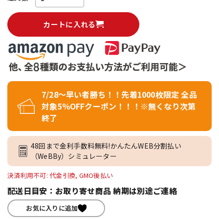
カートに入れる
7/28～早い者勝ち！！先着1000枚限定 全品
対象5％OFFクーポン！！！※無くなり次第
終了
48回まで金利手数料無料!かんたんWEB分割払い
（WeBBy）シミュレーター
決済利用不可: 代金引換, GMO後払い
配送日目安：お取り寄せ商品 納期は別途ご連絡
お気に入りに追加