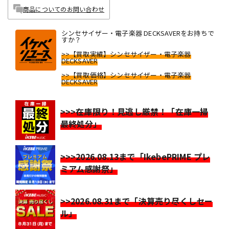
商品についてのお問い合わせ
シンセサイザー・電子楽器 DECKSAVERをお持ちで
すか？
>>【買取実績】シンセサイザー・電子楽器
DECKSAVER
>>【買取価格】シンセサイザー・電子楽器
DECKSAVER
>>>在庫限り！見逃し厳禁！「在庫一掃
最終処分」
>>>2026.08.13まで「IkebePRIME プレ
ミアム感謝祭」
>>2026.08.31まで「決算売り尽くしセー
ル」