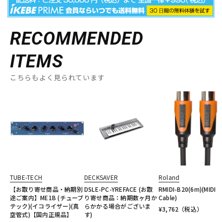
RECOMMENDED
ITEMS
こちらもよく見られています
TUBE-TECH
DECKSAVER
Roland
【お取り寄せ商品・納期別
DSLE-PC-YREFACE (お取
RMIDI-B20(6m)(MIDI
途ご案内】ME1B (チューブ
り寄せ商品：納期数ヶ月か
Cable)
テック)(イコライザー)(真
らかかる場合がございま
¥
3,762
（税込）
空管式)【国内正規品】
す)