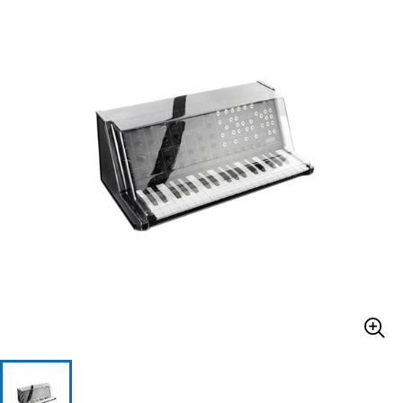
ベース
ウクレレ
ドラム
パーカッション
キーボード
電子ピアノ
管楽器
その他楽器
アンプ
エフェクター
DJ機器
DTM