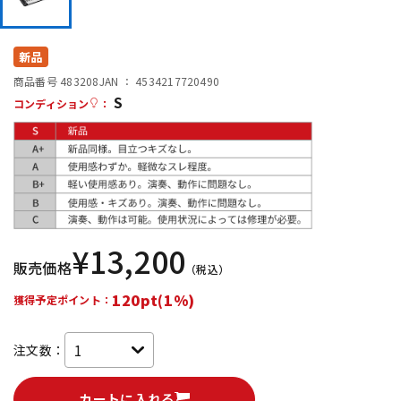
DTM オンライン納品
レコーディング機器
新品
配信/ライブ機器
楽器アクセサリ
商品番号 483208
JAN ：
4534217720490
S
コンディション
：
中古
ヴィンテージ
¥
13,200
販売価格
（税込）
120pt(1%)
獲得予定ポイント：
注文数：
カートに入れる