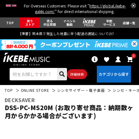
For Overseas Customers: Please visit "
https://global.ikebe-
gakki.com/
" for direct international shipping.
買う
売る
イベント
学割
TOP
店舗一覧
ストア
中古買取
動画
サービス
【重要】熊本県で発生した地震に伴う配送の遅延について(
07月29日
更新)
0
詳細検索
TOP
ONLINE STORE
シンセサイザー・電子楽器
シンセ・キー
DECKSAVER
DSS-PC-MS20M (お取り寄せ商品：納期数ヶ
月からかかる場合がございます)
エレキギター
アコギ/エレアコ