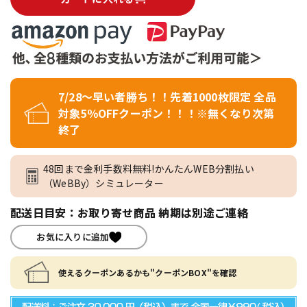
7/28～早い者勝ち！！先着1000枚限定 全品
対象5％OFFクーポン！！！※無くなり次第
終了
48回まで金利手数料無料!かんたんWEB分割払い
（WeBBy）シミュレーター
配送日目安：お取り寄せ商品 納期は別途ご連絡
お気に入りに追加
使えるクーポンあるかも"クーポンBOX"を確認