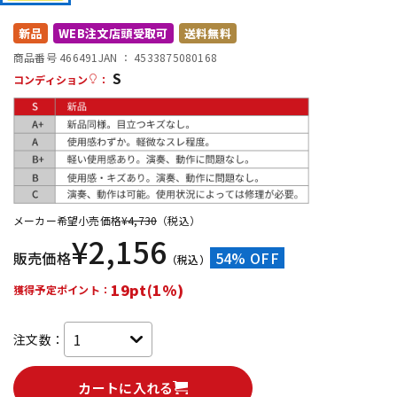
DTM オンライン納品
レコーディング機器
新品
WEB注文店頭受取可
送料無料
商品番号 466491
JAN ：
4533875080168
S
配信/ライブ機器
楽器アクセサリ
コンディション
：
中古
ヴィンテージ
メーカー希望小売価格
¥
4,730
（税込）
¥
2,156
販売価格
54% OFF
（税込）
19pt(1%)
獲得予定ポイント：
注文数：
カートに入れる