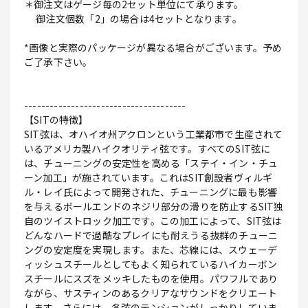
＊御注文はゲージ毎の2セット単位にて承ります。
御注文個数「2」の場合は4セットとなります。
*画像と実際のパッケージが異なる場合がございます。予め
ご了承下さい。
--------------------------------------
【SITの特徴】
SIT弦は、オハイオ州アクロンという工業都市で生産されて
いるアメリカ製ハイクオリティ弦です。すべてのSIT弦に
は、チューニングの安定性を高める「ステイ・イン・チュ
ーン加工」が施されています。これはSIT創設者ヴィルギ
ル・レイ氏によって開発された、チューニングに最も影響
を与えるボールエンドのネジリ部分の滑りを防止するSIT独
自のツイストロック加工です。この加工によって、SIT弦は
どんなハードで過酷なプレイにも耐えうる抜群のチューニ
ングの安定度を実現します。また、芯線には、スウェーデ
ィッシュスチールとしてもよく知られているハイカーボン
スチールにスズをメッキしたものを使用。パワフルであり
ながら、サスティンのあるクリアなサウンドをクリエート
します。さらには、各弦のテンションがしっかりしていま