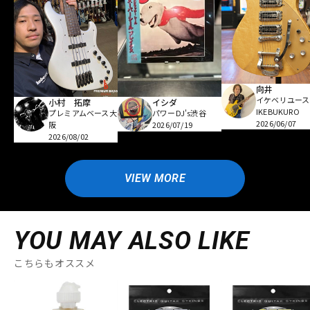
向井
イケベリユース
小村 拓摩
イシダ
IKEBUKURO
プレミアムベース大
パワーDJ's渋谷
2026/06/07
阪
2026/07/19
2026/08/02
VIEW MORE
YOU MAY ALSO LIKE
こちらもオススメ