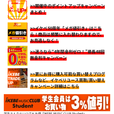
>>開催中のポイントアップキャンペーン
まとめ！
>>イケベ50周年「メガ値引き」はこち
ら！商品は頻繁に入れ替わりますので、
お見逃しなく！
>>迷うなら“4年間金利ゼロ！”最長48回
無金利キャンペーン
>>更にお得に購入可能な買い替えプログ
ラムなど、イケベリユース買取/買い替え
キャンペーン詳細はこちら
学生さんならいつでもお得『IKEBE MUSIC CLUB Student』