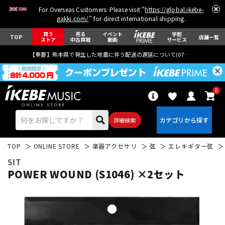
For Overseas Customers: Please visit "
https://global.ikebe-
gakki.com/
" for direct international shipping.
買う
売る
イベント
学割
TOP
店舗一覧
ストア
中古買取
動画
サービス
【重要】熊本県で発生した地震に伴う配送の遅延について(
07月29日
更新)
0
詳細検索
TOP
ONLINE STORE
楽器アクセサリ
弦
エレキギター弦
SIT
POWER WOUND (S1046) ×2セット
エレキギター
アコギ/エレアコ