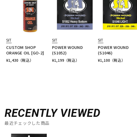
SIT
SIT
SIT
CUSTOM SHOP
POWER WOUND
POWER WOUND
ORANGE OIL [GO-2]
(S1052)
(S1046)
¥
1,430
（税込）
¥
1,199
（税込）
¥
1,100
（税込）
RECENTLY VIEWED
最近チェックした商品