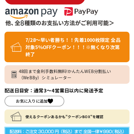
7/28～早い者勝ち！！先着1000枚限定 全品
対象5％OFFクーポン！！！※無くなり次第
終了
48回まで金利手数料無料!かんたんWEB分割払い
（WeBBy）シミュレーター
配送日目安：通常3～4営業日以内に発送予定
お気に入りに追加
使えるクーポンあるかも"クーポンBOX"を確認