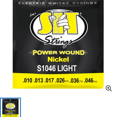
ベース
ウクレレ
ドラム
パーカッション
キーボード
電子ピアノ
管楽器
その他楽器
アンプ
エフェクター
DJ機器
DTM