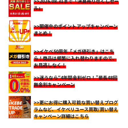
>>2026.08.31まで「決算売り尽くしセー
ル」
>>開催中のポイントアップキャンペーン
まとめ！
>>イケベ50周年「メガ値引き」はこち
ら！商品は頻繁に入れ替わりますので、
お見逃しなく！
>>迷うなら“4年間金利ゼロ！”最長48回
無金利キャンペーン
>>更にお得に購入可能な買い替えプログ
ラムなど、イケベリユース買取/買い替え
キャンペーン詳細はこちら