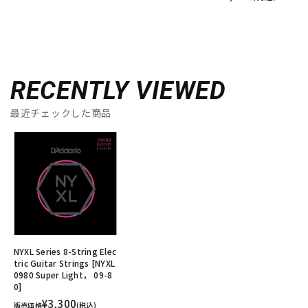
RECENTLY VIEWED
最近チェックした商品
NYXL Series 8-String Elec
tric Guitar Strings [NYXL
0980 Super Light， 09-8
0]
¥3,300
販売価格
(税込)