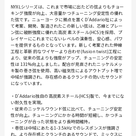
NYXLシリーズは、これまで市場に出たどの弦よりもチョー
キング強度が向上、大音量かつチューニング安定性の優れ
た弦です。ニューヨー クに拠点を置くD'Addario社によっ
て考案、開発、製造されたこの新しい弦は、芯線とプレー
ン弦に破断強度に優れた高炭 素スチール(HCS)を採用、プ
レイヤーにこれまでにないレベルの演奏性、安心感、パワ
ーを提供するものとなっています。新しく考案された伸線
工程と革新 的なワイヤーより合わせ(fusion twist)工程に
より、従来の弦よりも強度がアップ、チューニングの安定
性は 131%向上しました。配合が見直されたニッケルメッ
キ製の巻き弦を使用、高い磁気性によるアウトプット増で
中域が強調され、存在感のあるクランチの効いたサウンド
になっています。
・D'Addario独自の高炭素スチール(HCS)製で、今までにな
い耐久性を実現。
・従来のニッケルワウンド弦に比べて、チューニング安定
性が向上。チューニングにかかる時間が短縮し、かつチュ
ーニングが合った状態をより長時間維持。
・巻弦は中域にあたる1-3.5kHzでのレスポンスが強調さ
れ、より存在感とクランチのあるサウンドで、ミックスに