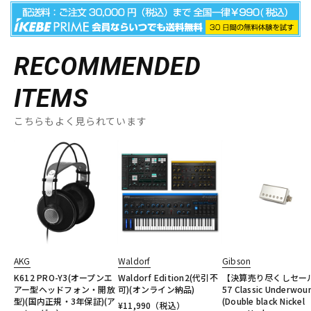
RECOMMENDED
ITEMS
こちらもよく見られています
AKG
Waldorf
Gibson
K612 PRO-Y3(オープンエ
Waldorf Edition2(代引不
【決算売り尽くしセー
アー型ヘッドフォン・開放
可)(オンライン納品)
57 Classic Underwou
型)(国内正規・3年保証)(ア
(Double black Nickel
¥
11,990
（税込）