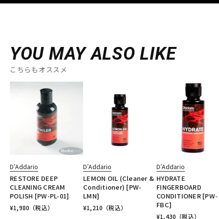
YOU MAY ALSO LIKE
こちらもオススメ
D’Addario
D’Addario
D’Addario
RESTORE DEEP
LEMON OIL (Cleaner &
HYDRATE
CLEANING CREAM
Conditioner) [PW-
FINGERBOARD
POLISH [PW-PL-01]
LMN]
CONDITIONER [PW-
FBC]
¥
1,980
（税込）
¥
1,210
（税込）
¥
1,430
（税込）