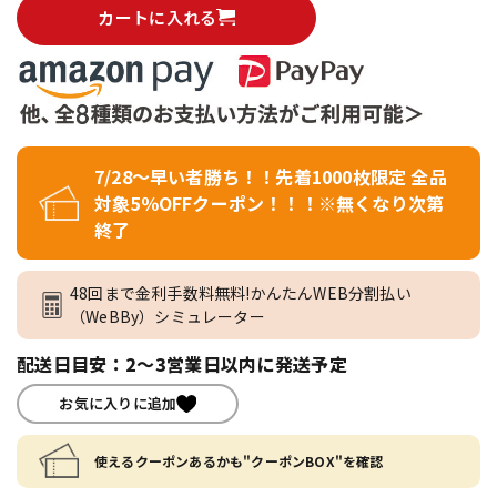
カートに入れる
7/28～早い者勝ち！！先着1000枚限定 全品
対象5％OFFクーポン！！！※無くなり次第
終了
48回まで金利手数料無料!かんたんWEB分割払い
（WeBBy）シミュレーター
配送日目安：2～3営業日以内に発送予定
お気に入りに追加
使えるクーポンあるかも"クーポンBOX"を確認