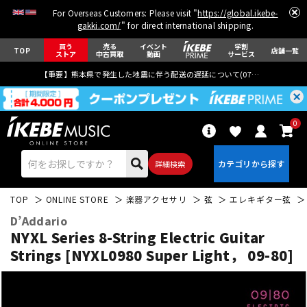
For Overseas Customers: Please visit "
https://global.ikebe-
gakki.com/
" for direct international shipping.
買う
売る
イベント
学割
TOP
店舗一覧
ストア
中古買取
動画
サービス
【重要】熊本県で発生した地震に伴う配送の遅延について(
07月29日
更新)
0
詳細検索
TOP
ONLINE STORE
楽器アクセサリ
弦
エレキギター弦
D’Addario
NYXL Series 8-String Electric Guitar
Strings [NYXL0980 Super Light， 09-80]
エレキギター
アコギ/エレアコ