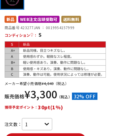
DTM オンライン納品
レコーディング機器
新品
WEB注文店頭受取可
送料無料
配信/ライブ機器
楽器アクセサリ
商品番号 423277
JAN ：
0019954157999
S
コンディション
：
中古
ヴィンテージ
メーカー希望小売価格
¥
4,840
（税込）
¥
3,300
販売価格
32% OFF
（税込）
30pt(1%)
獲得予定ポイント：
注文数：