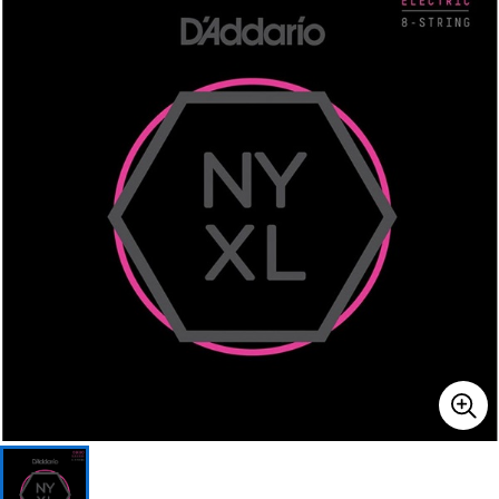
ベース
ウクレレ
ドラム
パーカッション
キーボード
電子ピアノ
管楽器
その他楽器
アンプ
エフェクター
DJ機器
DTM