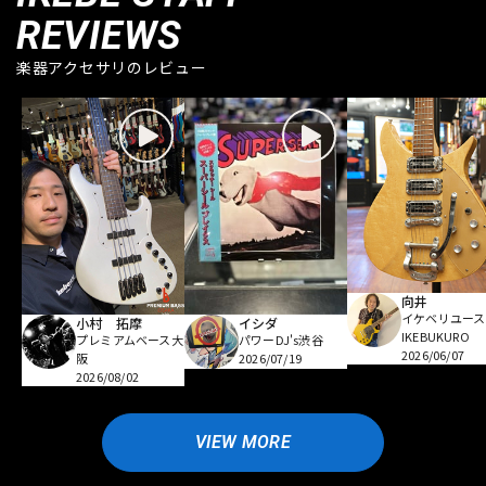
REVIEWS
楽器アクセサリのレビュー
向井
イケベリユース
小村 拓摩
イシダ
IKEBUKURO
プレミアムベース大
パワーDJ's渋谷
2026/06/07
阪
2026/07/19
2026/08/02
VIEW MORE