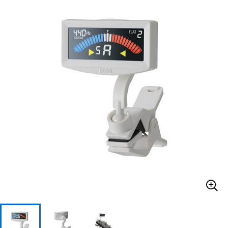
ベース
ウクレレ
ドラム
パーカッション
キーボード
電子ピアノ
管楽器
その他楽器
アンプ
エフェクター
DJ機器
DTM