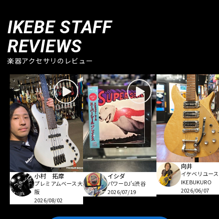
IKEBE STAFF
REVIEWS
楽器アクセサリのレビュー
向井
イケベリユース
小村 拓摩
イシダ
IKEBUKURO
プレミアムベース大
パワーDJ's渋谷
2026/06/07
阪
2026/07/19
2026/08/02