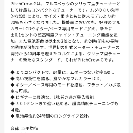
PitchCrow-Gは、フルスペックのクリップ型チューナーと
しては最もコンパクトなチューナーです。ムダのない効率
的な設計により、サイズ・重さともに従来モデルより約
20%も小さくなりました。機能面においても、好評のフル
カラーLCDやギター/ベース専用モードに加え、新たに
±0.1セントの超高精度ファイン・チューニング機能を追
加。また電池寿命は従来の3倍となり、約24時間もの長時
間動作が可能です。世界初の針式メーター・チューナーの
開発から40周年を迎えたコルグによる、クリップ型チュー
ナーの新たなスタンダード、それがPitchCrow-Gです。
◆ よりコンパクトで、軽量に。ムダ一つない効率設計。
◆ 高い視認性を誇る、鮮やかなフルカラーLCD。
◆ ギター／ベース専用のモードを搭載、フラット／カポ設
定も可能。
◆ ビギナーに最適な、1弦巻き過ぎ警告機能。
◆ ±0.1セントまで追い込める、超高精度チューニングも
可能。
◆ 電池寿命約24時間のロングライフ設計。
音律: 12平均律