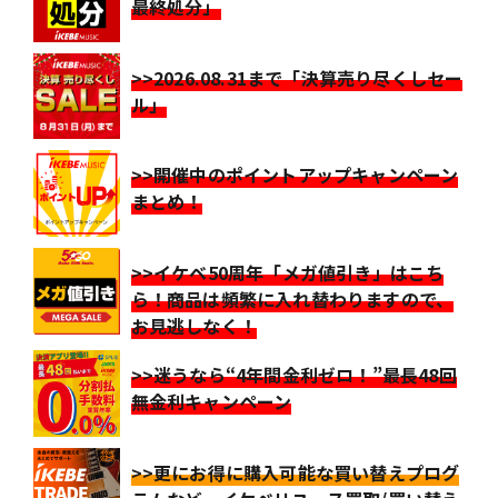
最終処分」
>>2026.08.31まで「決算売り尽くしセー
ル」
>>開催中のポイントアップキャンペーン
まとめ！
>>イケベ50周年「メガ値引き」はこち
ら！商品は頻繁に入れ替わりますので、
お見逃しなく！
>>迷うなら“4年間金利ゼロ！”最長48回
無金利キャンペーン
>>更にお得に購入可能な買い替えプログ