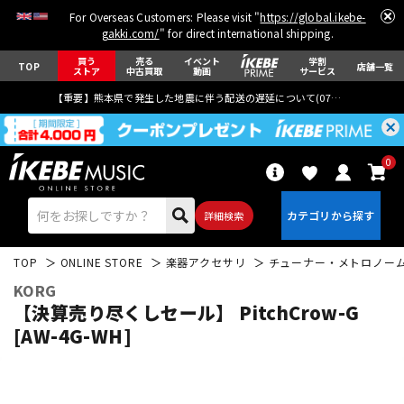
For Overseas Customers: Please visit "
https://global.ikebe-
gakki.com/
" for direct international shipping.
買う
売る
イベント
学割
TOP
店舗一覧
ストア
中古買取
動画
サービス
【重要】熊本県で発生した地震に伴う配送の遅延について(
07月29日
更新)
0
詳細検索
TOP
ONLINE STORE
楽器アクセサリ
チューナー・メトロノー
KORG
【決算売り尽くしセール】 PitchCrow-G
[AW-4G-WH]
エレキギター
アコギ/エレアコ