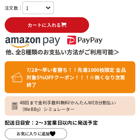
注文数：
カートに入れる
7/28～早い者勝ち！！先着1000枚限定 全品
対象5％OFFクーポン！！！※無くなり次第
終了
48回まで金利手数料無料!かんたんWEB分割払い
（WeBBy）シミュレーター
配送日目安：2～3営業日以内に発送予定
お気に入りに追加