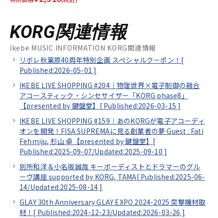
KORG関連情報
Ikebe MUSIC INFORMATION KORG関連情報
リボレ秋葉原40周年特別企画 スぺシャルクーポン！[
Published:2026-05-01
]
IKEBE LIVE SHOPPING #204｜物理世界×電子制御の融合
アコースティック・シンセサイザー「KORG phase8」
【presented by 鍵盤堂】[
Published:2026-03-15
]
IKEBE LIVE SHOPPING #159｜あのKORGが電子アコーディ
オンを開発！FISA SUPREMAに見る創業者の夢 Guest : Fati
Fehmiju, 杉山 卓【presented by 鍵盤堂】[
Published:2025-09-07/
Updated:2025-09-10
]
別所和洋＆小名坂誠哉 キーボーディストとドラマーのグル
ーヴ講座 supported by KORG, TAMA[
Published:2025-06-
14/
Updated:2025-08-14
]
GLAY 30th Anniversary GLAY EXPO 2024-2025 突撃機材取
材！[
Published:2024-12-23/
Updated:2026-03-26
]