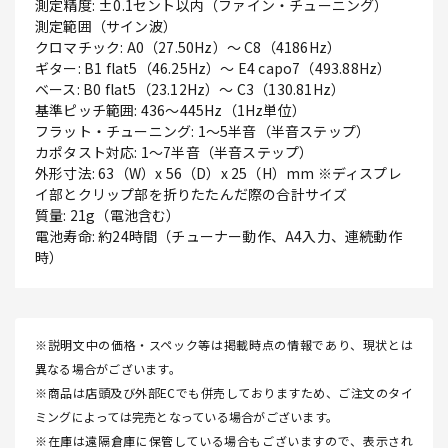
測定精度: ±0.1セント以内（ファイン・チューニング）
測定範囲（サイン波）
クロマチック: A0（27.50Hz）～ C8（4186Hz）
ギター: B1 flat5（46.25Hz）～ E4 capo7（493.88Hz）
ベース: B0 flat5（23.12Hz）～ C3（130.81Hz）
基準ピッチ範囲: 436～445Hz（1Hz単位）
フラット・チューニング: 1～5半音（半音ステップ）
カポタスト対応: 1～7半音（半音ステップ）
外形寸法: 63（W）x 56（D）x 25（H）mm ※ディスプレ
イ部とクリップ部を折りたたんだ際の合計サイズ
質量: 21g（電池含む）
電池寿命: 約24時間（チューナー動作、A4入力、連続動作
時）
※説明文中の価格・スペック等は掲載時点の情報であり、現状とは
異なる場合がございます。
※商品は店頭及び外部ECでも併売しておりますため、ご注文のタイ
ミングによっては完売となっている場合がございます。
※在庫は遠隔倉庫に保管している場合もございますので、表示され