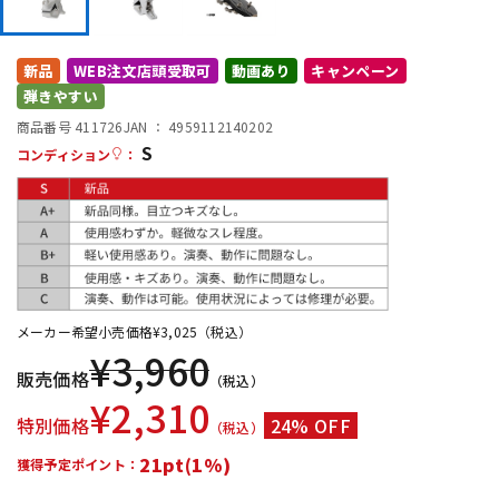
DTM オンライン納品
レコーディング機器
新品
WEB注文店頭受取可
動画あり
キャンペーン
弾きやすい
配信/ライブ機器
楽器アクセサリ
商品番号 411726
JAN ：
4959112140202
S
コンディション
：
中古
ヴィンテージ
メーカー希望小売価格
¥
3,025
（税込）
¥
3,960
販売価格
（税込）
¥
2,310
特別価格
24% OFF
（税込）
21pt(1%)
獲得予定ポイント：