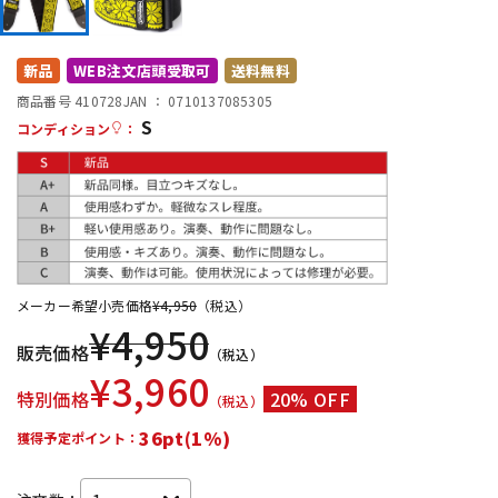
DTM オンライン納品
レコーディング機器
新品
WEB注文店頭受取可
送料無料
配信/ライブ機器
楽器アクセサリ
商品番号 410728
JAN ：
0710137085305
S
コンディション
：
中古
ヴィンテージ
メーカー希望小売価格
¥
4,950
（税込）
¥
4,950
販売価格
（税込）
¥
3,960
特別価格
20% OFF
（税込）
36pt(1%)
獲得予定ポイント：