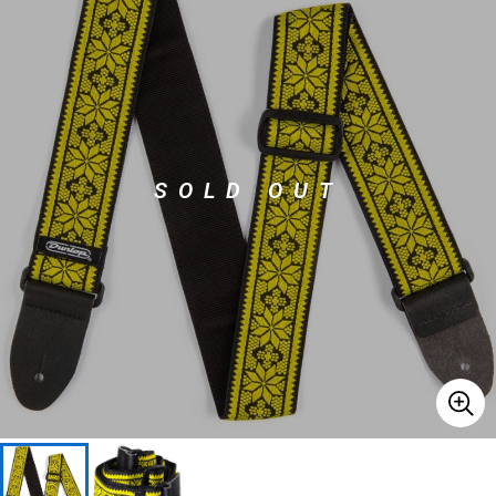
ベース
ウクレレ
ドラム
パーカッション
SOLD OUT
キーボード
電子ピアノ
管楽器
その他楽器
アンプ
エフェクター
DJ機器
DTM