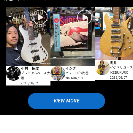
向井
イケベリユース
小村 拓摩
イシダ
IKEBUKURO
プレミアムベース大
パワーDJ's渋谷
2026/06/07
阪
2026/07/19
2026/08/02
VIEW MORE