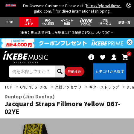
For Overseas Customers: Please visit "
https://global.ikebe-
gakki.com/
" for direct international shipping.
買う
売る
イベント
学割
TOP
店舗一覧
ストア
中古買取
動画
サービス
【重要】熊本県で発生した地震に伴う配送の遅延について(
07月29日
更新)
0
詳細検索
TOP
ONLINE STORE
楽器アクセサリ
ギターストラップ
Dun
Dunlop (Jim Dunlop)
Jacquard Straps Fillmore Yellow D67-
02YE
エレキギター
アコギ/エレアコ