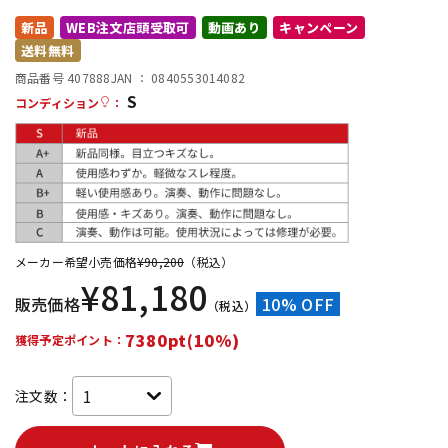
新品
WEB注文店頭受取可
動画あり
キャンペーン
配信/ライブ機器
楽器アクセサリ
送料無料
商品番号 407888
JAN ：
0840553014082
S
中古
ヴィンテージ
コンディション
：
メーカー希望小売価格
¥
90,200
（税込）
¥
81,180
販売価格
10% OFF
（税込）
7380pt(10%)
獲得予定ポイント：
注文数：