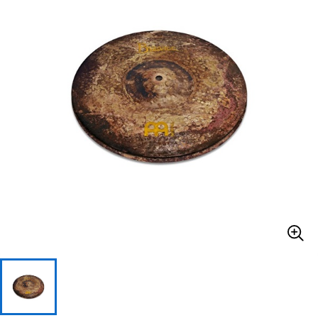
ドラム
パーカッション
キーボード
電子ピアノ
管楽器
その他楽器
アンプ
エフェクター
DJ機器
DTM
DTM オンライン納品
レコーディング機器