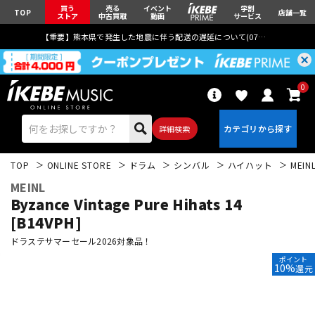
買う
売る
イベント
学割
TOP
店舗一覧
ストア
中古買取
動画
サービス
【重要】熊本県で発生した地震に伴う配送の遅延について(
07月29日
更新)
0
詳細検索
TOP
ONLINE STORE
ドラム
シンバル
ハイハット
MEIN
MEINL
Byzance Vintage Pure Hihats 14
[B14VPH]
ドラステサマーセール2026対象品！
エレキギター
アコギ/エレアコ
ポイント
10%
還元
ベース
ウクレレ