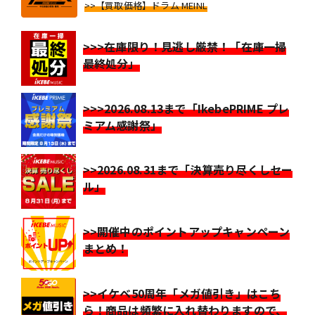
>>【買取価格】ドラム MEINL
>>>在庫限り！見逃し厳禁！「在庫一掃
最終処分」
>>>2026.08.13まで「IkebePRIME プレ
ミアム感謝祭」
>>2026.08.31まで「決算売り尽くしセー
ル」
>>開催中のポイントアップキャンペーン
まとめ！
>>イケベ50周年「メガ値引き」はこち
ら！商品は頻繁に入れ替わりますので、