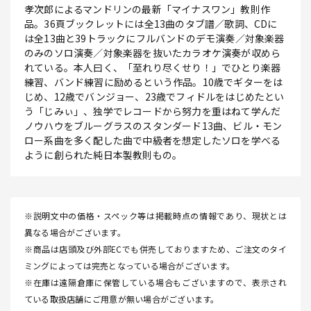
孝次郎によるマンドリンの最新「マイナスワン」教則作
品。36頁ブックレットには全13曲のタブ譜／歌詞、CDに
は全13曲と39トラックにフルバンドのデモ演奏／対象楽器
のみのソロ演奏／対象楽器を抜いたカラオケ演奏が収めら
れている。本人曰く、「至れり尽くせり！」でひとり楽器
練習、バンド練習に励めるという作品。10歳でギターをは
じめ、12歳でバンジョー、23歳でフィドルをはじめたとい
う「じみぃ」、独学でレコードから努力を重はねて学んだ
ノウハウをブルーグラスのスタンダード13曲、ビル・モン
ロー系曲を多く配した曲で中級者を想定したソロを学べる
ように創られた純日本製教則もの。
※説明文中の価格・スペック等は掲載時点の情報であり、現状とは
異なる場合がございます。
※商品は店頭及び外部ECでも併売しておりますため、ご注文のタイ
ミングによっては完売となっている場合がございます。
※在庫は遠隔倉庫に保管している場合もございますので、表示され
ている取扱店舗にご用意が無い場合がございます。