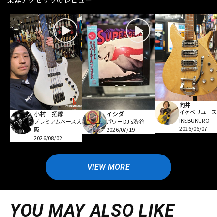
向井
イケベリユース
小村 拓摩
イシダ
IKEBUKURO
プレミアムベース大
パワーDJ's渋谷
2026/06/07
阪
2026/07/19
2026/08/02
VIEW MORE
YOU MAY ALSO LIKE