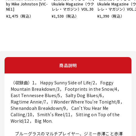
by Mike Johnston [VIC-
Ukulele Magazine（ウク
Ukulele Magazine（
NE1]
レレ・マガジン）VOL.30
レレ・マガジン）VOL.
¥
2,475
（税込）
¥
1,530
（税込）
¥
1,390
（税込）
商品説明
（収録曲）1， Happy Sunny Side of Life/2， Foggy
Mountain Breakdown/3， Footprints in the Snow/4，
East Tennessee Blues/5， Salty Dog Blues/6，
Ragtime Annie/7， I Wonder Where You’re Tonight/8，
Shenandoah Breakdown/9， Can’t You Hear Me
Calling/10， Smith’s Reel/11， Sitting on Top of the
World/12， Big Mon.
ブルーグラスのマルチプレイヤー、ジミー赤澤こと赤澤