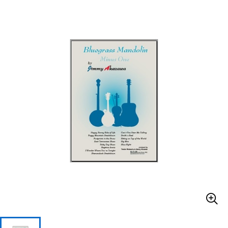
ベース
ウクレレ
ドラム
パーカッション
キーボード
電子ピアノ
管楽器
その他楽器
アンプ
エフェクター
DJ機器
DTM