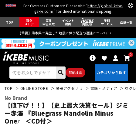
For Overseas Customers: Please visit "
https://global.ikebe-
gakki.com/
" for direct international shipping.
買う
売る
イベント
学割
TOP
店舗一覧
ストア
中古買取
動画
サービス
【重要】熊本県で発生した地震に伴う配送の遅延について(
07月29日
更新)
0
詳細検索
TOP
ONLINE STORE
楽器アクセサリ
書籍・メディア
ウク
No Brand
【値下げ！！】【史上最大決算セール】ジミ
ー赤澤 『Bluegrass Mandolin Minus
One』 ＜CD付＞
エレキギター
アコギ/エレアコ