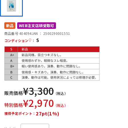
DTM オンライン納品
レコーディング機器
配信/ライブ機器
楽器アクセサリ
新品
WEB注文店頭受取可
商品番号 404094
JAN ：
2500290001551
S
コンディション
：
中古
ヴィンテージ
¥
3,300
販売価格
（税込）
¥
2,970
特別価格
（税込）
27pt(1%)
獲得予定ポイント：