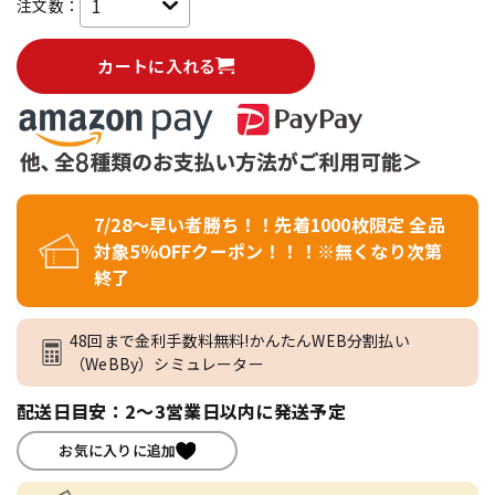
注文数：
カートに入れる
7/28～早い者勝ち！！先着1000枚限定 全品
対象5％OFFクーポン！！！※無くなり次第
終了
48回まで金利手数料無料!かんたんWEB分割払い
（WeBBy）シミュレーター
配送日目安：2～3営業日以内に発送予定
お気に入りに追加