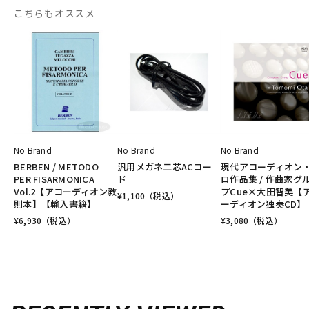
こちらもオススメ
No Brand
No Brand
No Brand
BERBEN / METODO
汎用メガネ二芯ACコー
現代アコーディオン
PER FISARMONICA
ド
ロ作品集 / 作曲家グ
Vol.2【アコーディオン教
プCue×大田智美【
¥
1,100
（税込）
則本】【輸入書籍】
ーディオン独奏CD】
¥
6,930
（税込）
¥
3,080
（税込）