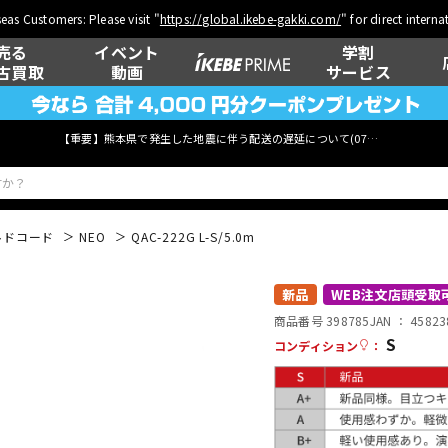
eas Customers: Please visit "
https://global.ikebe-gakki.com/
" for direct intern
売る
イベント
学割
古買取
動画
サービス
【重要】熊本県で発生した地震に伴う配送の遅延について(
07月29日
更新)
ルドコード
NEO
QAC-222G L-S/5.0m
ベース
ウクレレ
新品
WEB注文店頭受取
商品番号 398785
JAN ：
45823
S
コンディション
：
管楽器
その他楽器