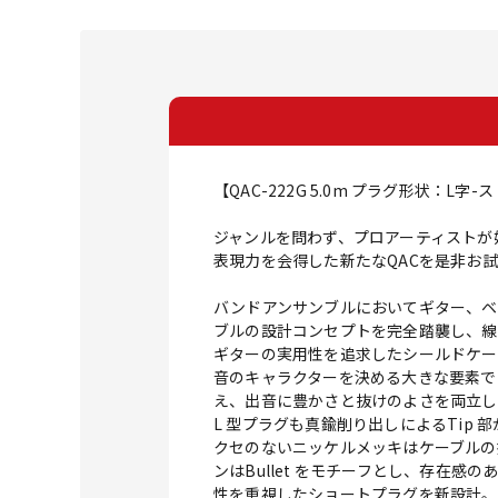
【QAC-222G 5.0m プラグ形状：L字
ジャンルを問わず、プロアーティストが好
表現力を会得した新たなQACを是非お
バンドアンサンブルにおいてギター、ベー
ブルの設計コンセプトを完全踏襲し、線
ギターの実用性を追求したシールドケーブル
音のキャラクターを決める大きな要素であ
え、出音に豊かさと抜けのよさを両立して
L 型プラグも真鍮削り出しによるTi
クセのないニッケルメッキはケーブルの
ンはBullet をモチーフとし、存在
性を重視したショートプラグを新設計。加