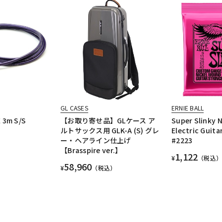
GL CASES
ERNIE BALL
 3m S/S
【お取り寄せ品】GLケース ア
Super Slinky 
ルトサックス用 GLK-A (S) グレ
Electric Guita
ー・ヘアライン仕上げ
#2223
【Brasspire ver.】
1,122
¥
（税込）
58,960
¥
（税込）