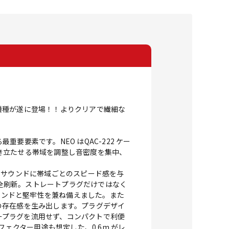
継機種が遂に登場！！よりクリアで繊細な
要素です。NEO はQAC-222 ケー
き立たせる帯域を調整し音密度を集中、
濃いサウンドに帯域ごとのスピード感を与
完全刷新。ストレートプラグだけではなく
ウンドと堅牢性を兼ね備えました。また
の存在感を生み出します。プラグデザイ
ラープラグを流用せず、コンパクトで利便
ェクター用途も想定した、0.6m がレ