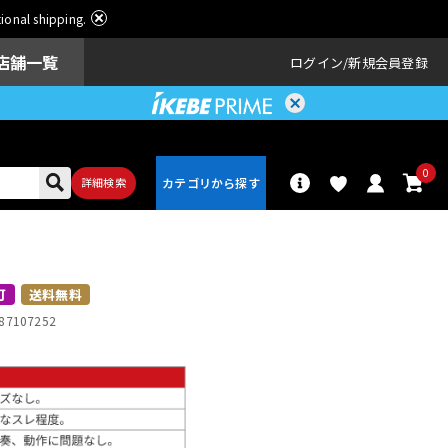
ational shipping.
店舗一覧
ログイン
新規会員登録
0
詳細検索
パーカッショ
ドラム
ン
可
送料無料
87107252
アンプ
エフェクター