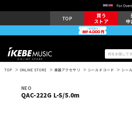
For Overs
買う
TOP
ストア
中
TOP
ONLINE STORE
楽器アクセサリ
シールドコード
シー
アコギ/エレ
エレキギター
アコ
NEO
QAC-222G L-S/5.0m
キーボード
電子ピアノ