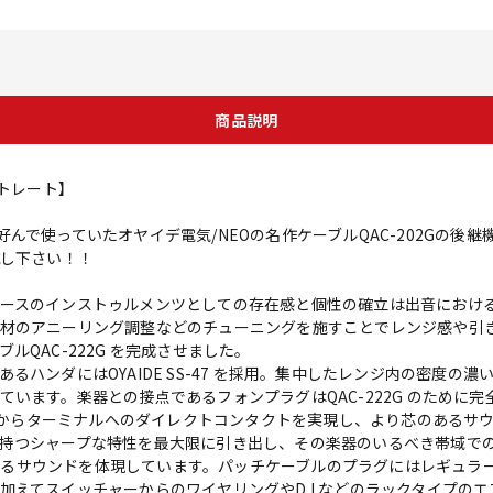
商品説明
-ストレート】
んで使っていたオヤイデ電気/NEOの名作ケーブルQAC-202Gの後
試し下さい！！
スのインストゥルメンツとしての存在感と個性の確立は出音における最重要
材のアニーリング調整などのチューニングを施すことでレンジ感や引
QAC-222G を完成させました。
るハンダにはOYAIDE SS-47 を採用。集中したレンジ内の密度の
います。楽器との接点であるフォンプラグはQAC-222G のために
p 部からターミナルへのダイレクトコンタクトを実現し、より芯のあるサ
持つシャープな特性を最大限に引き出し、その楽器のいるべき帯域で
感のあるサウンドを体現しています。パッチケーブルのプラグにはレギュ
えてスイッチャーからのワイヤリングやD.I などのラックタイプのエフ