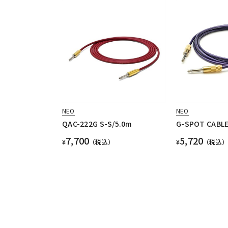
NEO
NEO
QAC-222G S-S/5.0m
G-SPOT CABLE
7,700
5,720
¥
（税込）
¥
（税込）