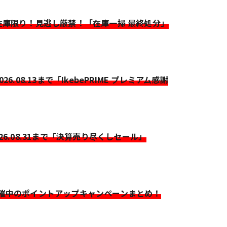
>在庫限り！見逃し厳禁！「在庫一掃 最終処分」
2026.08.13まで「IkebePRIME プレミアム感謝
026.08.31まで「決算売り尽くしセール」
開催中のポイントアップキャンペーンまとめ！