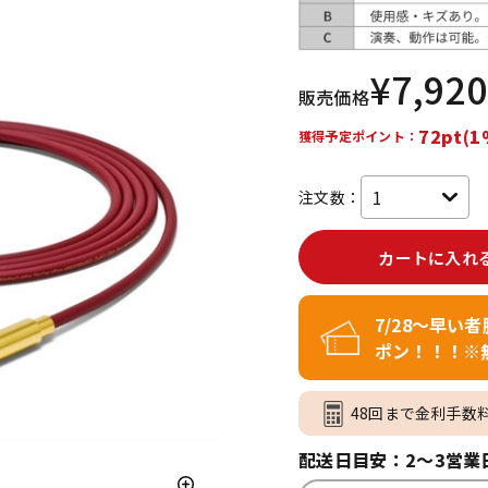
DTM オンラ
レコーディン
イン納品
グ機器
¥
7,920
販売価格
ジ
72pt(1
獲得予定ポイント：
注文数：
カートに入れ
7/28～早い
ポン！！！※
48回まで金利手数
配送日目安：2～3営業