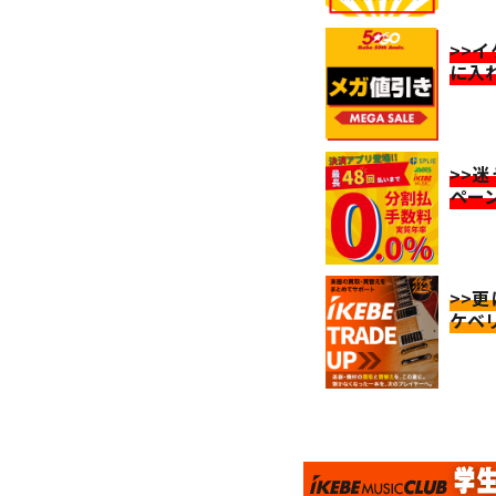
>>
に入
>>
ペー
>>
ケベ