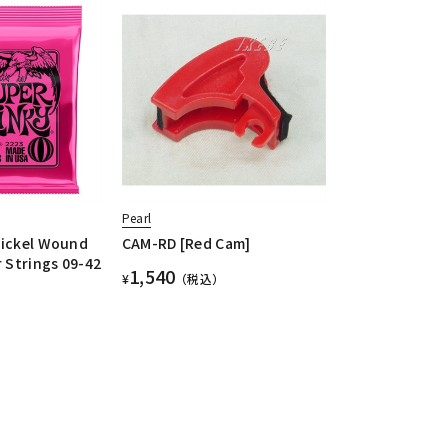
Pearl
Nickel Wound
CAM-RD [Red Cam]
r Strings 09-42
1,540
¥
（税込）