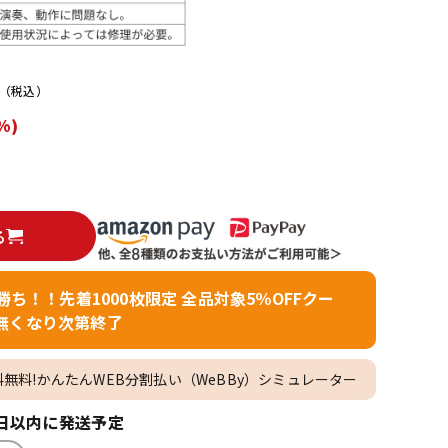
配信/ライブ
楽器アクセサ
機器
リ
（税込）
%)
る
者勝ち！！先着1000枚限定 全品対象5％OFFクー
無くなり次第終了
料無料!かんたんWEB分割払い（WeBBy）シミュレーター
日以内に発送予定