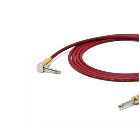
DJ機器
DTM
中古
ヴィンテー