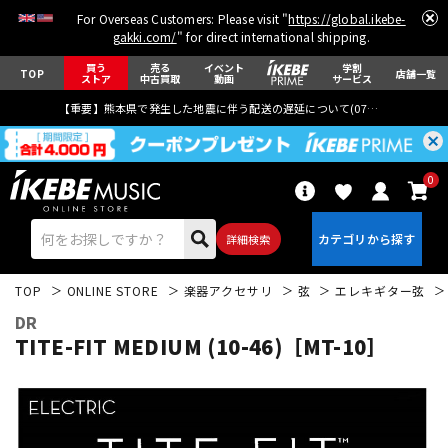
For Overseas Customers: Please visit "
https://global.ikebe-
gakki.com/
" for direct international shipping.
買う
売る
イベント
学割
TOP
店舗一覧
ストア
中古買取
動画
サービス
【重要】熊本県で発生した地震に伴う配送の遅延について(
07月29日
更新)
0
詳細検索
TOP
ONLINE STORE
楽器アクセサリ
弦
エレキギター弦
DR
TITE-FIT MEDIUM (10-46)［MT-10］
エレキギター
アコギ/エレアコ