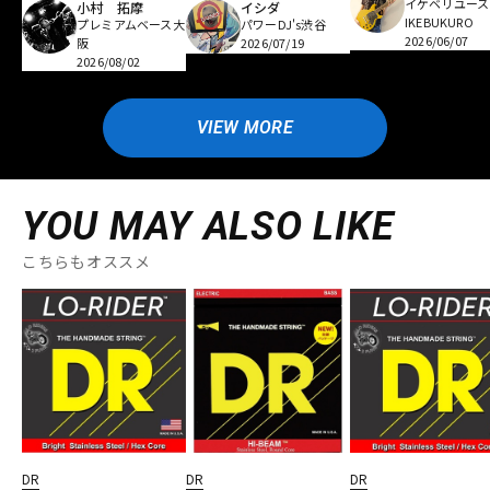
イケベリユース
小村 拓摩
イシダ
IKEBUKURO
プレミアムベース大
パワーDJ's渋谷
2026/06/07
阪
2026/07/19
2026/08/02
VIEW MORE
YOU MAY ALSO LIKE
こちらもオススメ
DR
DR
DR