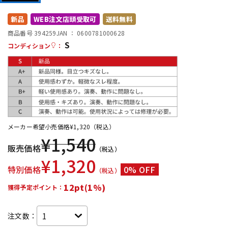
DTM オンライン納品
レコーディング機器
新品
WEB注文店頭受取可
送料無料
商品番号 394259
JAN ：
0600781000628
S
配信/ライブ機器
楽器アクセサリ
コンディション
：
中古
ヴィンテージ
メーカー希望小売価格
¥
1,320
（税込）
¥
1,540
販売価格
（税込）
¥
1,320
特別価格
0% OFF
（税込）
12pt(1%)
獲得予定ポイント：
注文数：