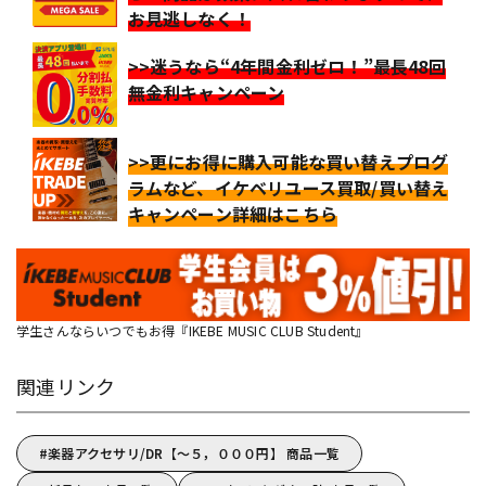
お見逃しなく！
>>迷うなら“4年間金利ゼロ！”最長48回
無金利キャンペーン
>>更にお得に購入可能な買い替えプログ
ラムなど、イケベリユース買取/買い替え
キャンペーン詳細はこちら
学生さんならいつでもお得『IKEBE MUSIC CLUB Student』
関連リンク
楽器アクセサリ/DR【～５，０００円】 商品一覧