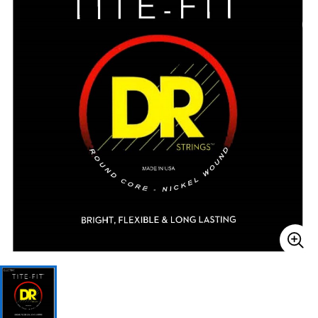
ベース
ウクレレ
ドラム
パーカッション
キーボード
電子ピアノ
管楽器
その他楽器
アンプ
エフェクター
DJ機器
DTM