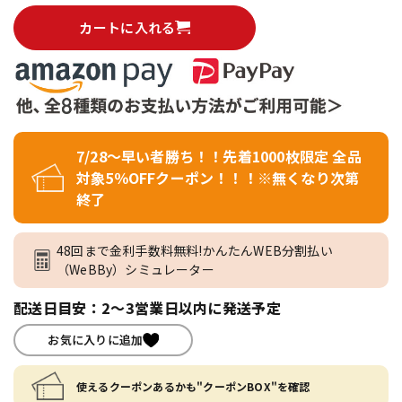
カートに入れる
7/28～早い者勝ち！！先着1000枚限定 全品
対象5％OFFクーポン！！！※無くなり次第
終了
48回まで金利手数料無料!かんたんWEB分割払い
（WeBBy）シミュレーター
配送日目安：2～3営業日以内に発送予定
お気に入りに追加
使えるクーポンあるかも"クーポンBOX"を確認