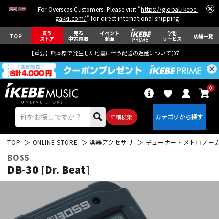
For Overseas Customers: Please visit "
https://global.ikebe-
gakki.com/
" for direct international shipping.
買う
売る
イベント
学割
TOP
店舗一覧
ストア
中古買取
動画
サービス
【重要】熊本県で発生した地震に伴う配送の遅延について(
07月29日
更新)
0
詳細検索
TOP
ONLINE STORE
楽器アクセサリ
チューナー・メトロノー
BOSS
DB-30 [Dr. Beat]
エレキギター
アコギ/エレアコ