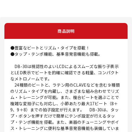
商品説明
●豊富なビートとリズム・タイプを搭載！
●タップ・テンポ機能、基準音発音機能も搭載。
DB-30は視認性のよいLCDによるスムーズな振り子表示
とLED表示でビートを的確に確認できる軽量、コンパクト
なメトロノームです。
24種類のビートと、ラテン用のCLAVEなどを含む９種類
のリズム・タイプを内蔵し、さまざまな組み合わせでリズ
ム・トレーニングが可能。また、複合ビートを選ぶことで
複雑な変拍子にも対応し、小節あたり最大17ビート（8＋
9、9＋8）までの拍子設定が行えます。 DB-30は、タッ
プ・ボタンを押すだけで簡単にテンポ設定が行えるタッ
プ・テンポ機能を搭載。また、楽器のチューニングやボイ
ス・トレーニングに便利な基準音発音機能も装備していま