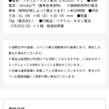
●電源：リチウム・ボタン電池（CR2032）×１ ●消費
電流：10mA以下（基準音発音時） ※連続使用時の電池
寿命（使用状態によって異なります）＝約20時間 ●外形
寸法：61（W）×90（D）×20（H）mm ●質量：
70g（電池含む） ●付属品：リチウム・ボタン電池
（CR2032 3V）×１個、取扱説明書
※説明文中の価格・スペック等は掲載時点の情報であり、現状とは
異なる場合がございます。
※商品は店頭及び外部ECでも併売しておりますため、ご注文のタイ
ミングによっては完売となっている場合がございます。
※在庫は遠隔倉庫に保管している場合もございますので、表示され
ている取扱店舗にご用意が無い場合がございます。