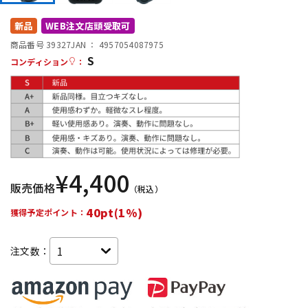
DTM オンライン納品
レコーディング機器
新品
WEB注文店頭受取可
商品番号 39327
JAN ：
4957054087975
S
配信/ライブ機器
楽器アクセサリ
コンディション
：
中古
ヴィンテージ
¥
4,400
販売価格
（税込）
40pt(1%)
獲得予定ポイント：
注文数：