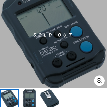
ベース
ウクレレ
ドラム
パーカッション
SOLD OUT
キーボード
電子ピアノ
管楽器
その他楽器
アンプ
エフェクター
DJ機器
DTM