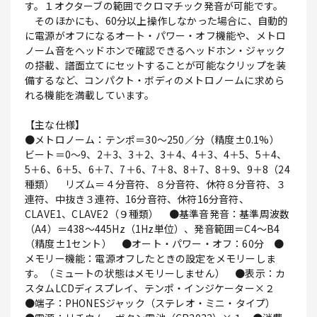
す。１オクターブの範囲でクロマチック発音が可能です。
そのほかにも、60分以上操作しなかった場合に、自動的
に電源がオフになるオート・パワー・オフ機能や、メトロ
ノーム音をヘッドホンで確認できるヘッドホン・ジャック
の搭載、譜面立てにセットすることが可能なクリップを装
備するなど、コンパクト・ボディのメトロノームに求めら
れる機能を満載しています。
【主な仕様】
●メトロノーム：テンポ＝30～250／分（精度±0.1%）
ビート＝0～9、2＋3、3＋2、3＋4、4＋3、4＋5、5＋4、
5＋6、6＋5、6＋7、7＋6、7＋8、8＋7、8＋9、9＋8（24
種類） リズム＝４分音符、８分音符、休符８分音符、３
連符、中抜き３連符、16分音符、休符16分音符、
CLAVE1、CLAVE2（９種類） ●基準音発音：基準周波数
（A4）＝438～445Hz（1Hz単位）、発音範囲＝C4～B4
（精度±1セント） ●オート・パワー・オフ：60分 ●
メモリー機能：電源オフしたときの設定をメモリーしま
す。（ミュートの状態はメモリーしません） ●表示：カ
スタムLCDディスプレイ、テンポ・インジケーター×２
●端子：PHONESジャック（ステレオ・ミニ・タイプ）