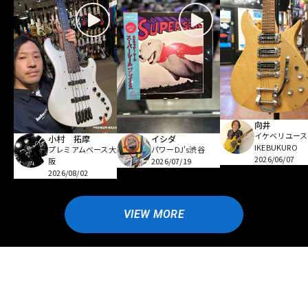
向井
イケベリユース
小村 拓摩
イシダ
IKEBUKURO
プレミアムベース大
パワーDJ's渋谷
2026/06/07
阪
2026/07/19
2026/08/02
VIEW MORE